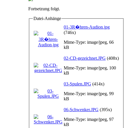
Fortsetzung folgt.
Datei-Anhänge
01-3R�hren-Audion.jpg
(746x)
Mime-Type: image/jpeg, 66
kB
02-CD-gezeichnet.JPG
(408x)
Mime-Type: image/jpeg, 100
kB
03-Spulen.JPG
(414x)
Mime-Type: image/jpeg, 99
kB
06-Schwenker.JPG
(395x)
Mime-Type: image/jpeg, 97
kB