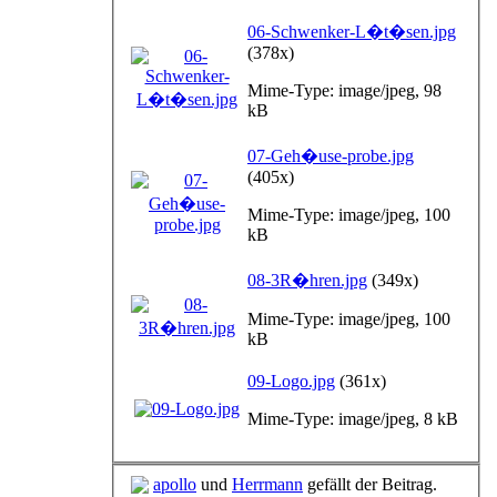
06-Schwenker-L�t�sen.jpg
(378x)
Mime-Type: image/jpeg, 98
kB
07-Geh�use-probe.jpg
(405x)
Mime-Type: image/jpeg, 100
kB
08-3R�hren.jpg
(349x)
Mime-Type: image/jpeg, 100
kB
09-Logo.jpg
(361x)
Mime-Type: image/jpeg, 8 kB
apollo
und
Herrmann
gefällt der Beitrag.