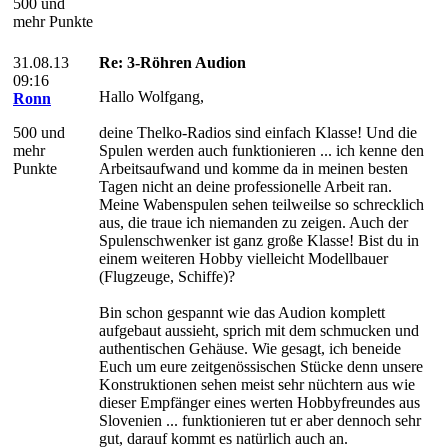
500 und
mehr Punkte
31.08.13
Re: 3-Röhren Audion
09:16
Hallo Wolfgang,
Ronn
500 und
deine Thelko-Radios sind einfach Klasse! Und die
mehr
Spulen werden auch funktionieren ... ich kenne den
Punkte
Arbeitsaufwand und komme da in meinen besten
Tagen nicht an deine professionelle Arbeit ran.
Meine Wabenspulen sehen teilweilse so schrecklich
aus, die traue ich niemanden zu zeigen. Auch der
Spulenschwenker ist ganz große Klasse! Bist du in
einem weiteren Hobby vielleicht Modellbauer
(Flugzeuge, Schiffe)?
Bin schon gespannt wie das Audion komplett
aufgebaut aussieht, sprich mit dem schmucken und
authentischen Gehäuse. Wie gesagt, ich beneide
Euch um eure zeitgenössischen Stücke denn unsere
Konstruktionen sehen meist sehr nüchtern aus wie
dieser Empfänger eines werten Hobbyfreundes aus
Slovenien ... funktionieren tut er aber dennoch sehr
gut, darauf kommt es natürlich auch an.