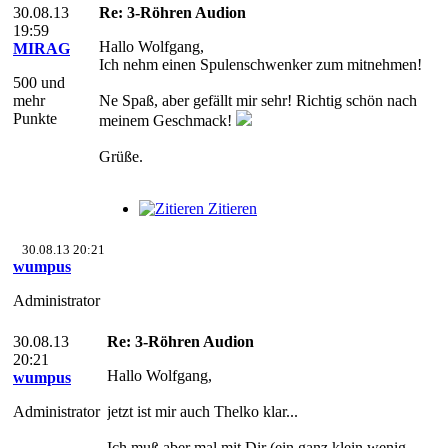
30.08.13
Re: 3-Röhren Audion
19:59
Hallo Wolfgang,
MIRAG
Ich nehm einen Spulenschwenker zum mitnehmen!
500 und
mehr
Ne Spaß, aber gefällt mir sehr! Richtig schön nach
Punkte
meinem Geschmack!
Grüße.
Zitieren
30.08.13 20:21
wumpus
Administrator
30.08.13
Re: 3-Röhren Audion
20:21
Hallo Wolfgang,
wumpus
Administrator
jetzt ist mir auch Thelko klar...
Ich muß aber mal mit Dir (ein ganz klein wenig