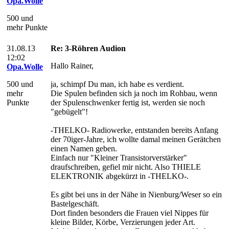
Opa.Wolle
500 und
mehr Punkte
31.08.13
Re: 3-Röhren Audion
12:02
Hallo Rainer,
Opa.Wolle
500 und
ja, schimpf Du man, ich habe es verdient.
mehr
Die Spulen befinden sich ja noch im Rohbau, wenn
Punkte
der Spulenschwenker fertig ist, werden sie noch
"gebügelt"!
-THELKO- Radiowerke, entstanden bereits Anfang
der 70iger-Jahre, ich wollte damal meinen Gerätchen
einen Namen geben.
Einfach nur "Kleiner Transistorverstärker"
draufschreiben, gefiel mir nicht. Also THIELE
ELEKTRONIK abgekürzt in -THELKO-.
Es gibt bei uns in der Nähe in Nienburg/Weser so ein
Bastelgeschäft.
Dort finden besonders die Frauen viel Nippes für
kleine Bilder, Körbe, Verzierungen jeder Art.