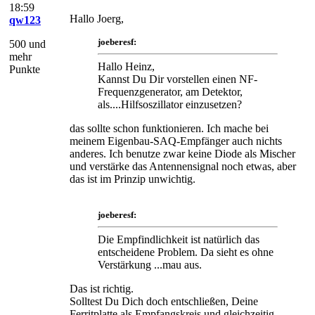
18:59
Hallo Joerg,
qw123
joeberesf:
500 und
mehr
Hallo Heinz,
Punkte
Kannst Du Dir vorstellen einen NF-
Frequenzgenerator, am Detektor,
als....Hilfsoszillator einzusetzen?
das sollte schon funktionieren. Ich mache bei
meinem Eigenbau-SAQ-Empfänger auch nichts
anderes. Ich benutze zwar keine Diode als Mischer
und verstärke das Antennensignal noch etwas, aber
das ist im Prinzip unwichtig.
joeberesf:
Die Empfindlichkeit ist natürlich das
entscheidene Problem. Da sieht es ohne
Verstärkung ...mau aus.
Das ist richtig.
Solltest Du Dich doch entschließen, Deine
Ferritplatte als Empfangskreis und gleichzeitig