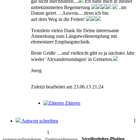
gar nicht durchführen....
Ich habe mich in meiner
unbekümmerten Begeisterung
..im
Datum geirrt. ...Auweia.....denn ich bin
auf dem Weg in die Ferien!
Trotzdem vielen Dank für Deine interessante
Anmerkung zum Längstwellenempfang mit
elementarer Empfangstechnik.
Beste Grüße ....und vielleicht gibt es ja nächstes Jahr
wieder 'Alexandersondagen' in Grimeton.
Joerg
Zuletzt bearbeitet am 23.06.13 21:24
Zitieren
1
Antwort schreiben
1
Streifenleiter-Platine
wumpus-gollum-forum
Traditionellerweise