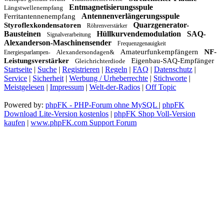
Entmagnetisierungsspule
Längstwellenempfang
Antennenverlängerungsspule
Ferritantennenempfang
Quarzgenerator-
Styroflexkondensatoren
Röhrenverstärker
Bausteinen
Hüllkurvendemodulation
SAQ-
Signalverarbeitung
Alexanderson-Maschinensender
Frequenzgenauigkeit
Amateurfunkempfängern
NF-
Alexandersondagen&
Energiesparlampen-
Leistungsverstärker
Eigenbau-SAQ-Empfänger
Gleichrichterdiode
Startseite
|
Suche
|
Registrieren
|
Regeln
|
FAQ
|
Datenschutz
|
Service
|
Sicherheit
|
Werbung / Urheberrechte
|
Stichworte
|
Meistgelesen
|
Impressum
|
Welt-der-Radios
|
Off Topic
Powered by:
phpFK - PHP-Forum ohne MySQL
|
phpFK
Download Lite-Version kostenlos
|
phpFK Shop Voll-Version
kaufen
|
www.phpFK.com Support Forum