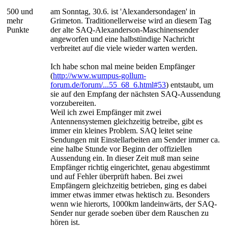
500 und
am Sonntag, 30.6. ist 'Alexandersondagen' in
mehr
Grimeton. Traditionellerweise wird an diesem Tag
Punkte
der alte SAQ-Alexanderson-Maschinensender
angeworfen und eine halbstündige Nachricht
verbreitet auf die viele wieder warten werden.
Ich habe schon mal meine beiden Empfänger
(
http://www.wumpus-gollum-
forum.de/forum/...55_68_6.html#53
) entstaubt, um
sie auf den Empfang der nächsten SAQ-Aussendung
vorzubereiten.
Weil ich zwei Empfänger mit zwei
Antennensystemen gleichzeitig betreibe, gibt es
immer ein kleines Problem. SAQ leitet seine
Sendungen mit Einstellarbeiten am Sender immer ca.
eine halbe Stunde vor Beginn der offiziellen
Aussendung ein. In dieser Zeit muß man seine
Empfänger richtig eingerichtet, genau abgestimmt
und auf Fehler überprüft haben. Bei zwei
Empfängern gleichzeitig betrieben, ging es dabei
immer etwas immer etwas hektisch zu. Besonders
wenn wie hierorts, 1000km landeinwärts, der SAQ-
Sender nur gerade soeben über dem Rauschen zu
hören ist.