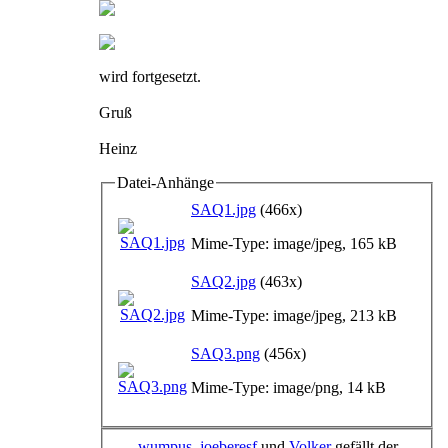
wird fortgesetzt.
Gruß
Heinz
Datei-Anhänge
SAQ1.jpg
(466x)
Mime-Type: image/jpeg, 165 kB
SAQ2.jpg
(463x)
Mime-Type: image/jpeg, 213 kB
SAQ3.png
(456x)
Mime-Type: image/png, 14 kB
wumpus
,
joeberesf
und
Volker
gefällt der