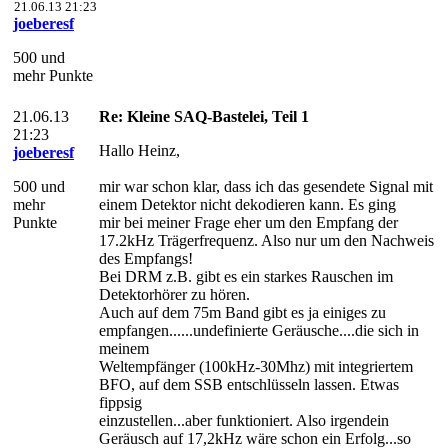
21.06.13 21:23
joeberesf
500 und
mehr Punkte
21.06.13
Re: Kleine SAQ-Bastelei, Teil 1
21:23
Hallo Heinz,
joeberesf
500 und
mir war schon klar, dass ich das gesendete Signal mit
mehr
einem Detektor nicht dekodieren kann. Es ging
Punkte
mir bei meiner Frage eher um den Empfang der
17.2kHz Trägerfrequenz. Also nur um den Nachweis
des Empfangs!
Bei DRM z.B. gibt es ein starkes Rauschen im
Detektorhörer zu hören.
Auch auf dem 75m Band gibt es ja einiges zu
empfangen......undefinierte Geräusche....die sich in
meinem
Weltempfänger (100kHz-30Mhz) mit integriertem
BFO, auf dem SSB entschlüsseln lassen. Etwas
fippsig
einzustellen...aber funktioniert. Also irgendein
Geräusch auf 17,2kHz wäre schon ein Erfolg...so