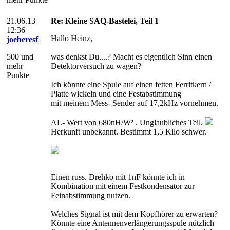
21.06.13
Re: Kleine SAQ-Bastelei, Teil 1
12:36
Hallo Heinz,
joeberesf
500 und
was denkst Du....? Macht es eigentlich Sinn einen
mehr
Detektorversuch zu wagen?
Punkte
Ich könnte eine Spule auf einen fetten Ferritkern /
Platte wickeln und eine Festabstimmung
mit meinem Mess- Sender auf 17,2kHz vornehmen.
AL- Wert von 680nH/W² . Unglaubliches Teil.
Herkunft unbekannt. Bestimmt 1,5 Kilo schwer.
Einen russ. Drehko mit 1nF könnte ich in
Kombination mit einem Festkondensator zur
Feinabstimmung nutzen.
Welches Signal ist mit dem Kopfhörer zu erwarten?
Könnte eine Antennenverlängerungsspule nützlich