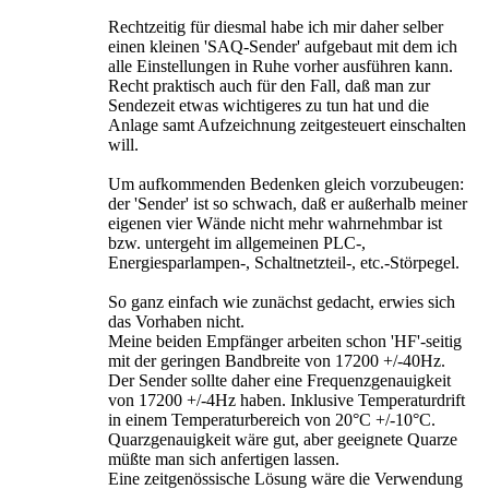
Rechtzeitig für diesmal habe ich mir daher selber
einen kleinen 'SAQ-Sender' aufgebaut mit dem ich
alle Einstellungen in Ruhe vorher ausführen kann.
Recht praktisch auch für den Fall, daß man zur
Sendezeit etwas wichtigeres zu tun hat und die
Anlage samt Aufzeichnung zeitgesteuert einschalten
will.
Um aufkommenden Bedenken gleich vorzubeugen:
der 'Sender' ist so schwach, daß er außerhalb meiner
eigenen vier Wände nicht mehr wahrnehmbar ist
bzw. untergeht im allgemeinen PLC-,
Energiesparlampen-, Schaltnetzteil-, etc.-Störpegel.
So ganz einfach wie zunächst gedacht, erwies sich
das Vorhaben nicht.
Meine beiden Empfänger arbeiten schon 'HF'-seitig
mit der geringen Bandbreite von 17200 +/-40Hz.
Der Sender sollte daher eine Frequenzgenauigkeit
von 17200 +/-4Hz haben. Inklusive Temperaturdrift
in einem Temperaturbereich von 20°C +/-10°C.
Quarzgenauigkeit wäre gut, aber geeignete Quarze
müßte man sich anfertigen lassen.
Eine zeitgenössische Lösung wäre die Verwendung