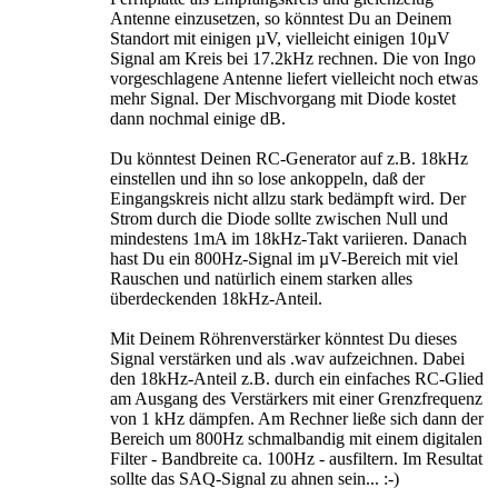
Antenne einzusetzen, so könntest Du an Deinem
Standort mit einigen µV, vielleicht einigen 10µV
Signal am Kreis bei 17.2kHz rechnen. Die von Ingo
vorgeschlagene Antenne liefert vielleicht noch etwas
mehr Signal. Der Mischvorgang mit Diode kostet
dann nochmal einige dB.
Du könntest Deinen RC-Generator auf z.B. 18kHz
einstellen und ihn so lose ankoppeln, daß der
Eingangskreis nicht allzu stark bedämpft wird. Der
Strom durch die Diode sollte zwischen Null und
mindestens 1mA im 18kHz-Takt variieren. Danach
hast Du ein 800Hz-Signal im µV-Bereich mit viel
Rauschen und natürlich einem starken alles
überdeckenden 18kHz-Anteil.
Mit Deinem Röhrenverstärker könntest Du dieses
Signal verstärken und als .wav aufzeichnen. Dabei
den 18kHz-Anteil z.B. durch ein einfaches RC-Glied
am Ausgang des Verstärkers mit einer Grenzfrequenz
von 1 kHz dämpfen. Am Rechner ließe sich dann der
Bereich um 800Hz schmalbandig mit einem digitalen
Filter - Bandbreite ca. 100Hz - ausfiltern. Im Resultat
sollte das SAQ-Signal zu ahnen sein... :-)