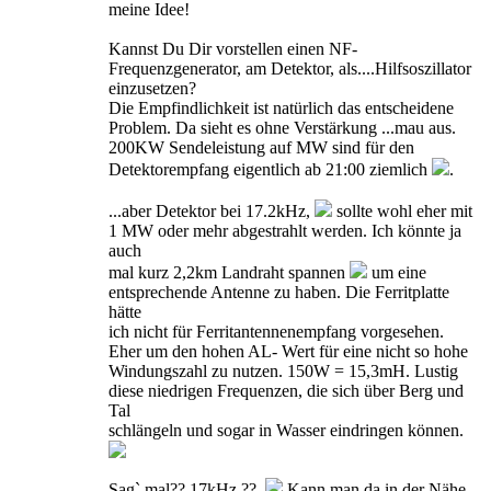
meine Idee!
Kannst Du Dir vorstellen einen NF-
Frequenzgenerator, am Detektor, als....Hilfsoszillator
einzusetzen?
Die Empfindlichkeit ist natürlich das entscheidene
Problem. Da sieht es ohne Verstärkung ...mau aus.
200KW Sendeleistung auf MW sind für den
Detektorempfang eigentlich ab 21:00 ziemlich
.
...aber Detektor bei 17.2kHz,
sollte wohl eher mit
1 MW oder mehr abgestrahlt werden. Ich könnte ja
auch
mal kurz 2,2km Landraht spannen
um eine
entsprechende Antenne zu haben. Die Ferritplatte
hätte
ich nicht für Ferritantennenempfang vorgesehen.
Eher um den hohen AL- Wert für eine nicht so hohe
Windungszahl zu nutzen. 150W = 15,3mH. Lustig
diese niedrigen Frequenzen, die sich über Berg und
Tal
schlängeln und sogar in Wasser eindringen können.
Sag` mal?? 17kHz.??..
Kann man da in der Nähe