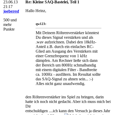
23.06.13
Re: Kleine SAQ-Bastelei, Teil 1
21:17
Hallo Heinz,
joeberesf
500 und
qw123:
mehr
Punkte
Mit Deinem Röhrenverstärker könntest
Du dieses Signal verstärken und als
.wav aufzeichnen. Dabei den 18kHz-
Anteil z.B. durch ein einfaches RC-
Glied am Ausgang des Verstärkers mit
einer Grenzfrequenz von 1 kHz
dämpfen. Am Rechner ließe sich dann
der Bereich um 800Hz schmalbandig
mit einem digitalen Filter - Bandbreite
ca. 100Hz - ausfiltern. Im Resultat sollte
das SAQ-Signal zu ahnen sein... :-)
Alles nicht ganz unaufwendig.
den Röhrenverstärker ins Spiel zu bringen, darin
hatte ich noch nicht gedacht. Aber ich muss mich bei
Dir
entschuldigen ....ich kann den Versuch ja dieses Jahr