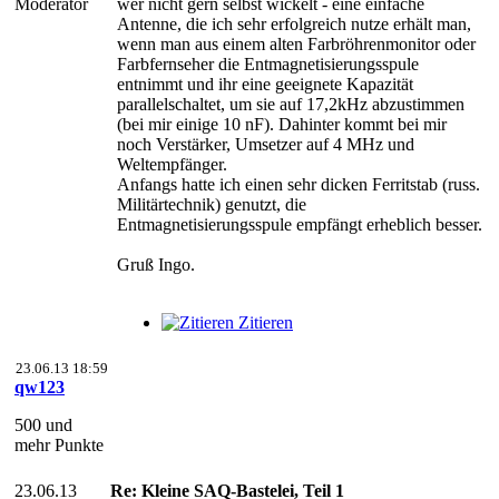
Moderator
wer nicht gern selbst wickelt - eine einfache
Antenne, die ich sehr erfolgreich nutze erhält man,
wenn man aus einem alten Farbröhrenmonitor oder
Farbfernseher die Entmagnetisierungsspule
entnimmt und ihr eine geeignete Kapazität
parallelschaltet, um sie auf 17,2kHz abzustimmen
(bei mir einige 10 nF). Dahinter kommt bei mir
noch Verstärker, Umsetzer auf 4 MHz und
Weltempfänger.
Anfangs hatte ich einen sehr dicken Ferritstab (russ.
Militärtechnik) genutzt, die
Entmagnetisierungsspule empfängt erheblich besser.
Gruß Ingo.
Zitieren
23.06.13 18:59
qw123
500 und
mehr Punkte
23.06.13
Re: Kleine SAQ-Bastelei, Teil 1