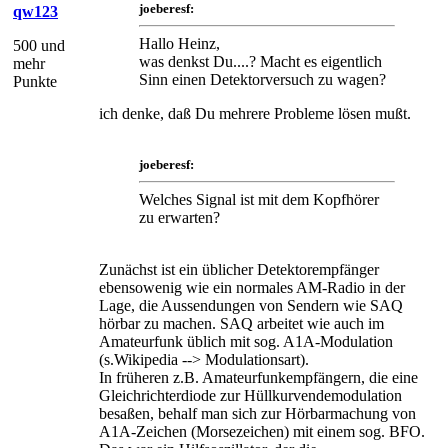
joeberesf:
qw123
Hallo Heinz,
500 und
was denkst Du....? Macht es eigentlich
mehr
Sinn einen Detektorversuch zu wagen?
Punkte
ich denke, daß Du mehrere Probleme lösen mußt.
joeberesf:
Welches Signal ist mit dem Kopfhörer
zu erwarten?
Zunächst ist ein üblicher Detektorempfänger
ebensowenig wie ein normales AM-Radio in der
Lage, die Aussendungen von Sendern wie SAQ
hörbar zu machen. SAQ arbeitet wie auch im
Amateurfunk üblich mit sog. A1A-Modulation
(s.Wikipedia --> Modulationsart).
In früheren z.B. Amateurfunkempfängern, die eine
Gleichrichterdiode zur Hüllkurvendemodulation
besaßen, behalf man sich zur Hörbarmachung von
A1A-Zeichen (Morsezeichen) mit einem sog. BFO.