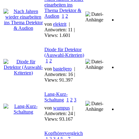
einarbeiten ins
Thema Detektor &
Audion
1
2
von
elektrit
|
Antworten: 11 |
Views: 1.601
Diode für Detektor
(Auswahl-Kriterien)
1
2
von
basteljero
|
Antworten: 16 |
Views: 91.397
Lang-Kurz-
Schaltung
1
2
3
von
wumpus
|
Antworten: 24 |
Views: 93.167
Kopfhörervergleich
1
2
3
4
5
..
7