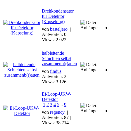
Drehkondensator
für Detektor
(Kapselung)
von
basteljero
|
Antworten: 0 |
Views: 2.022
halbleitende
Schichten selbst
zusammenb(r)auen
von
findus
|
Antworten: 2 |
Views: 3.126
Ei-Loop-UKW-
Detektor
1
2
3
4
5
..
9
von
regency
|
Antworten: 87 |
Views: 38.714