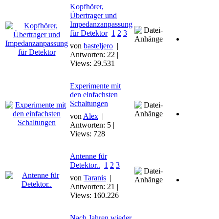
Kopfhörer,
Übertrager und
Impedanzanpassung
für Detektor
1
2
3
von
basteljero
|
Antworten: 22 |
Views: 29.531
Experimente mit
den einfachsten
Schaltungen
von
Alex
|
Antworten: 5 |
Views: 728
Antenne für
Detektor..
1
2
3
von
Taranis
|
Antworten: 21 |
Views: 160.226
Nach Jahren wieder