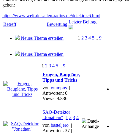
gehen:
https://www.welt-der-alten-radios.de/detektor-6.html
Letzter Beitrag
Betreff
Bewertung
1
2
3
4
5
..
9
Neues Thema erstellen
Neues Thema erstellen
1
2
3
4
5
..
9
Fragen, Baupläne,
Tipps und Tricks
von
wumpus
|
Antworten: 0 |
Views: 9.836
SAQ-Detektor
"Jonathan"
1
2
3
4
von
basteljero
|
Antworten: 37 |