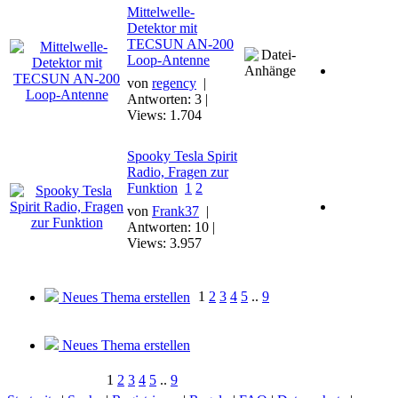
Mittelwelle-
Detektor mit
TECSUN AN-200
Loop-Antenne
von
regency
|
Antworten: 3 |
Views: 1.704
Spooky Tesla Spirit
Radio, Fragen zur
Funktion
1
2
von
Frank37
|
Antworten: 10 |
Views: 3.957
1
2
3
4
5
..
9
Neues Thema erstellen
Neues Thema erstellen
1
2
3
4
5
..
9