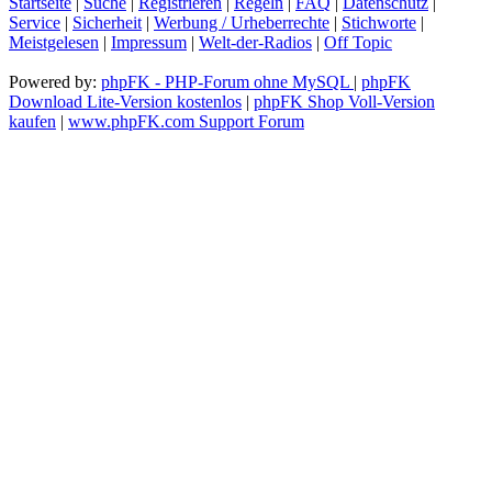
Startseite
|
Suche
|
Registrieren
|
Regeln
|
FAQ
|
Datenschutz
|
Service
|
Sicherheit
|
Werbung / Urheberrechte
|
Stichworte
|
Meistgelesen
|
Impressum
|
Welt-der-Radios
|
Off Topic
Powered by:
phpFK - PHP-Forum ohne MySQL
|
phpFK
Download Lite-Version kostenlos
|
phpFK Shop Voll-Version
kaufen
|
www.phpFK.com Support Forum