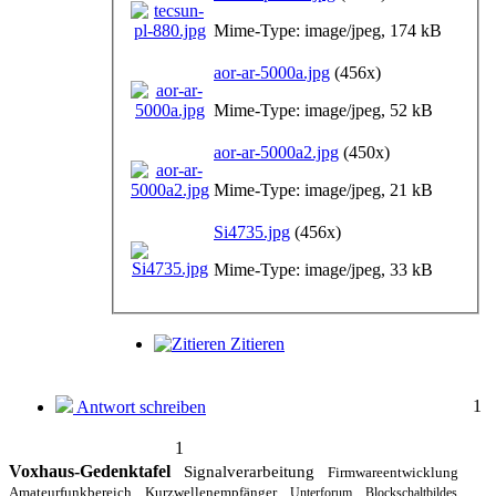
Mime-Type: image/jpeg, 174 kB
aor-ar-5000a.jpg
(456x)
Mime-Type: image/jpeg, 52 kB
aor-ar-5000a2.jpg
(450x)
Mime-Type: image/jpeg, 21 kB
Si4735.jpg
(456x)
Mime-Type: image/jpeg, 33 kB
Zitieren
1
Antwort schreiben
1
Voxhaus-Gedenktafel
Signalverarbeitung
Firmwareentwicklung
Amateurfunkbereich
Kurzwellenempfänger
Unterforum
Blockschaltbildes