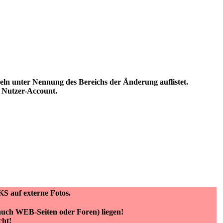
ln unter Nennung des Bereichs der Änderung auflistet.
n Nutzer-Account.
KS auf externe Fotos.
(auch WEB-Seiten oder Foren) liegen!
cht!