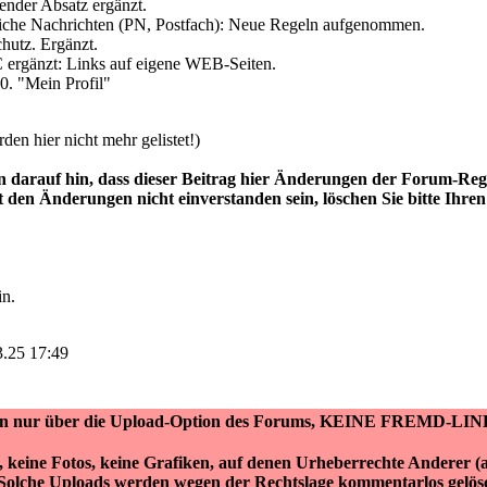
ender Absatz ergänzt.
liche Nachrichten (PN, Postfach): Neue Regeln aufgenommen.
hutz. Ergänzt.
 ergänzt: Links auf eigene WEB-Seiten.
0. "Mein Profil"
en hier nicht mehr gelistet!)
 darauf hin, dass dieser Beitrag hier Änderungen der Forum-Rege
t den Änderungen nicht einverstanden sein, löschen Sie bitte Ihre
in.
3.25 17:49
ken nur über die Upload-Option des Forums, KEINE FREMD-LIN
r, keine Fotos, keine Grafiken, auf denen Urheberrechte Anderer 
Solche Uploads werden wegen der Rechtslage kommentarlos gelös