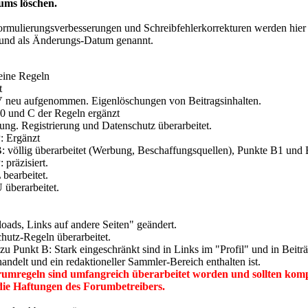
ums löschen.
rmulierungsverbesserungen und Schreibfehlerkorrekturen werden hier
t und als Änderungs-Datum genannt.
eine Regeln
t
V neu aufgenommen. Eigenlöschungen von Beitragsinhalten.
0 und C der Regeln ergänzt
ung. Registrierung und Datenschutz überarbeitet.
: Ergänzt
: völlig überarbeitet (Werbung, Beschaffungsquellen), Punkte B1 und 
 präzisiert.
bearbeitet.
 überarbeitet.
ads, Links auf andere Seiten" geändert.
hutz-Regeln überarbeitet.
u Punkt B: Stark eingeschränkt sind in Links im "Profil" und in Beitr
andelt und ein redaktioneller Sammler-Bereich enthalten ist.
rumregeln sind umfangreich überarbeitet worden und sollten komp
die Haftungen des Forumbetreibers.