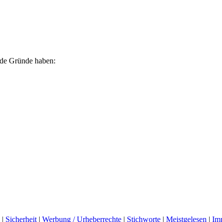
ende Gründe haben:
|
Sicherheit
|
Werbung / Urheberrechte
|
Stichworte
|
Meistgelesen
|
Im