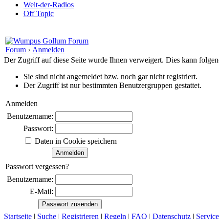
Welt-der-Radios
Off Topic
Forum
›
Anmelden
Der Zugriff auf diese Seite wurde Ihnen verweigert. Dies kann folg
Sie sind nicht angemeldet bzw. noch gar nicht registriert.
Der Zugriff ist nur bestimmten Benutzergruppen gestattet.
Anmelden
Benutzername:
Passwort:
Daten in Cookie speichern
Passwort vergessen?
Benutzername:
E-Mail:
Startseite
|
Suche
|
Registrieren
|
Regeln
|
FAQ
|
Datenschutz
|
Service