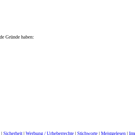
ende Gründe haben:
|
Sicherheit
|
Werbung / Urheberrechte
|
Stichworte
|
Meistgelesen
|
Im