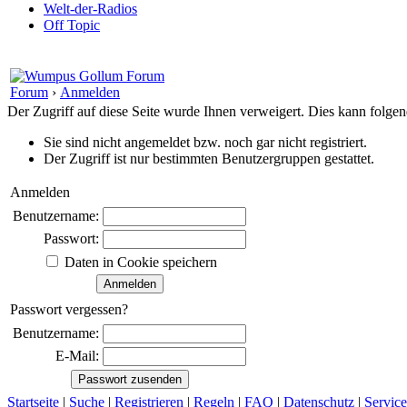
Welt-der-Radios
Off Topic
Forum
›
Anmelden
Der Zugriff auf diese Seite wurde Ihnen verweigert. Dies kann folg
Sie sind nicht angemeldet bzw. noch gar nicht registriert.
Der Zugriff ist nur bestimmten Benutzergruppen gestattet.
Anmelden
Benutzername:
Passwort:
Daten in Cookie speichern
Passwort vergessen?
Benutzername:
E-Mail:
Startseite
|
Suche
|
Registrieren
|
Regeln
|
FAQ
|
Datenschutz
|
Service