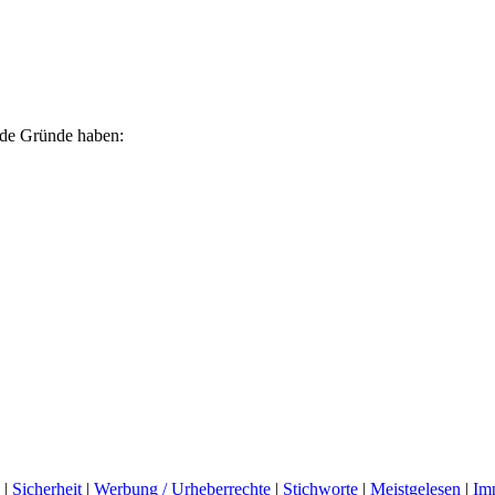
ende Gründe haben:
|
Sicherheit
|
Werbung / Urheberrechte
|
Stichworte
|
Meistgelesen
|
Im