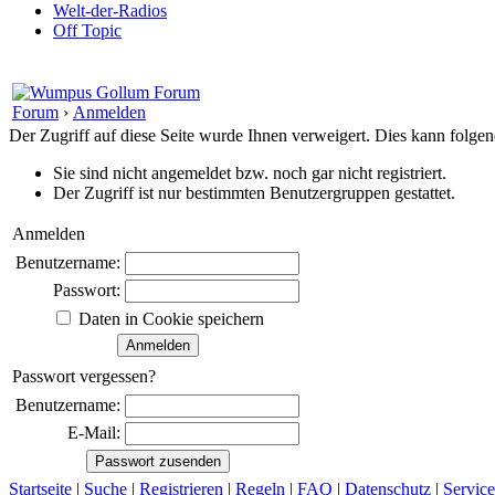
Welt-der-Radios
Off Topic
Forum
›
Anmelden
Der Zugriff auf diese Seite wurde Ihnen verweigert. Dies kann folg
Sie sind nicht angemeldet bzw. noch gar nicht registriert.
Der Zugriff ist nur bestimmten Benutzergruppen gestattet.
Anmelden
Benutzername:
Passwort:
Daten in Cookie speichern
Passwort vergessen?
Benutzername:
E-Mail:
Startseite
|
Suche
|
Registrieren
|
Regeln
|
FAQ
|
Datenschutz
|
Service