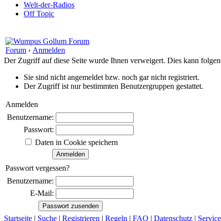
Welt-der-Radios
Off Topic
Forum
›
Anmelden
Der Zugriff auf diese Seite wurde Ihnen verweigert. Dies kann folg
Sie sind nicht angemeldet bzw. noch gar nicht registriert.
Der Zugriff ist nur bestimmten Benutzergruppen gestattet.
Anmelden
Benutzername:
Passwort:
Daten in Cookie speichern
Passwort vergessen?
Benutzername:
E-Mail:
Startseite
|
Suche
|
Registrieren
|
Regeln
|
FAQ
|
Datenschutz
|
Service