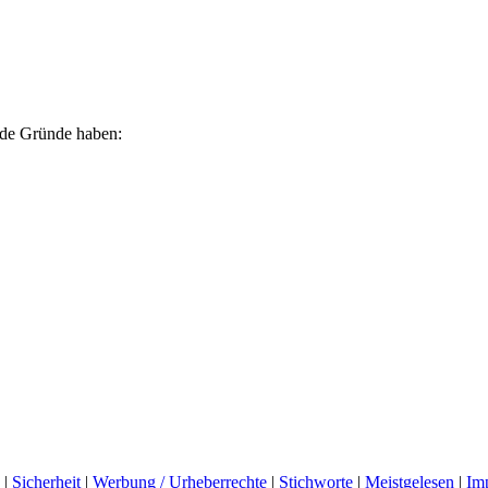
ende Gründe haben:
|
Sicherheit
|
Werbung / Urheberrechte
|
Stichworte
|
Meistgelesen
|
Im