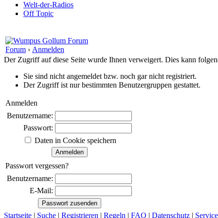
Welt-der-Radios
Off Topic
Forum
›
Anmelden
Der Zugriff auf diese Seite wurde Ihnen verweigert. Dies kann folg
Sie sind nicht angemeldet bzw. noch gar nicht registriert.
Der Zugriff ist nur bestimmten Benutzergruppen gestattet.
Anmelden
Benutzername:
Passwort:
Daten in Cookie speichern
Passwort vergessen?
Benutzername:
E-Mail:
Startseite
|
Suche
|
Registrieren
|
Regeln
|
FAQ
|
Datenschutz
|
Service