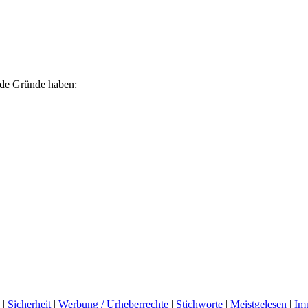
ende Gründe haben:
|
Sicherheit
|
Werbung / Urheberrechte
|
Stichworte
|
Meistgelesen
|
Im