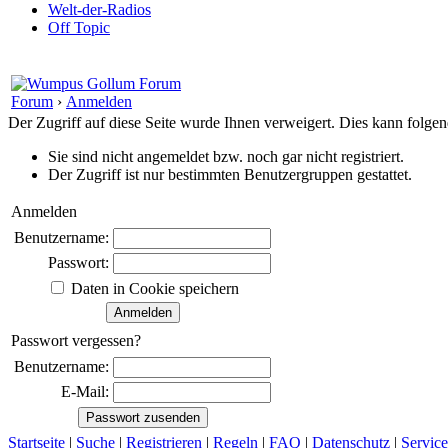
Welt-der-Radios
Off Topic
Forum
›
Anmelden
Der Zugriff auf diese Seite wurde Ihnen verweigert. Dies kann folg
Sie sind nicht angemeldet bzw. noch gar nicht registriert.
Der Zugriff ist nur bestimmten Benutzergruppen gestattet.
Anmelden
Benutzername:
Passwort:
Daten in Cookie speichern
Passwort vergessen?
Benutzername:
E-Mail:
Startseite
|
Suche
|
Registrieren
|
Regeln
|
FAQ
|
Datenschutz
|
Service