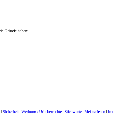
ende Gründe haben:
|
Sicherheit
|
Werbung / Urheberrechte
|
Stichworte
|
Meistgelesen
|
Im