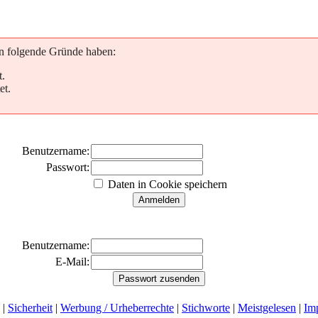
nn folgende Gründe haben:
t.
et.
Benutzername:
Passwort:
Daten in Cookie speichern
Benutzername:
E-Mail:
|
Sicherheit
|
Werbung / Urheberrechte
|
Stichworte
|
Meistgelesen
|
Im