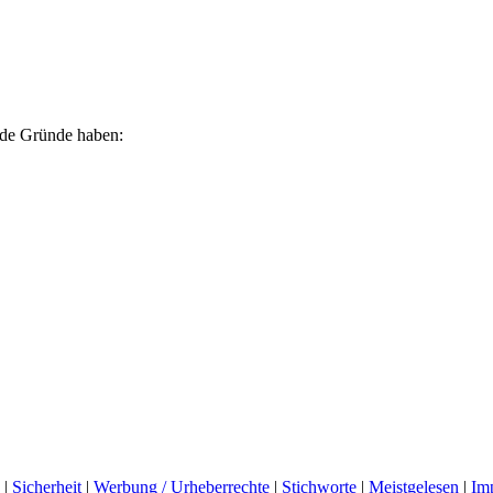
ende Gründe haben:
|
Sicherheit
|
Werbung / Urheberrechte
|
Stichworte
|
Meistgelesen
|
Im