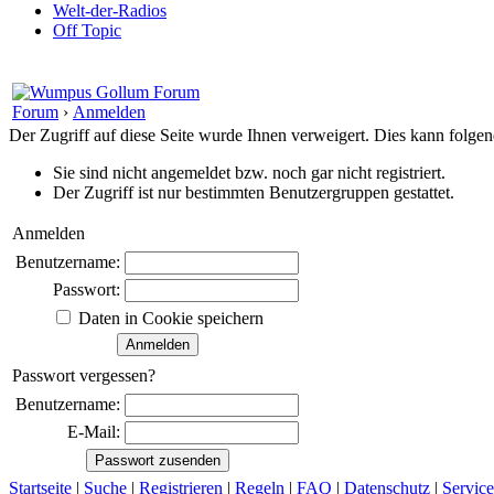
Welt-der-Radios
Off Topic
Forum
›
Anmelden
Der Zugriff auf diese Seite wurde Ihnen verweigert. Dies kann folg
Sie sind nicht angemeldet bzw. noch gar nicht registriert.
Der Zugriff ist nur bestimmten Benutzergruppen gestattet.
Anmelden
Benutzername:
Passwort:
Daten in Cookie speichern
Passwort vergessen?
Benutzername:
E-Mail:
Startseite
|
Suche
|
Registrieren
|
Regeln
|
FAQ
|
Datenschutz
|
Service