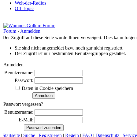
Welt-der-Radios
Off Topic
Forum
›
Anmelden
Der Zugriff auf diese Seite wurde Ihnen verweigert. Dies kann folg
Sie sind nicht angemeldet bzw. noch gar nicht registriert.
Der Zugriff ist nur bestimmten Benutzergruppen gestattet.
Anmelden
Benutzername:
Passwort:
Daten in Cookie speichern
Passwort vergessen?
Benutzername:
E-Mail:
Startseite
|
Suche
|
Registrieren
|
Regeln
|
FAQ
|
Datenschutz
|
Service