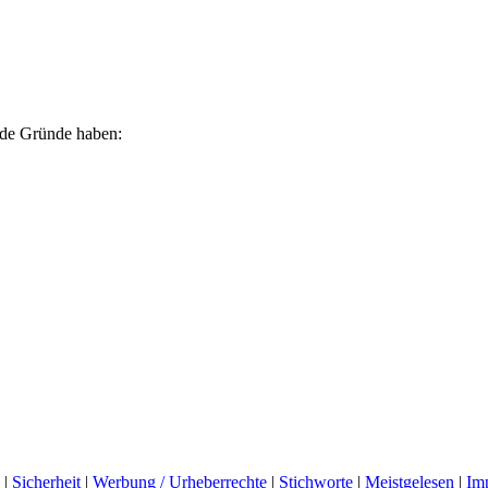
ende Gründe haben:
|
Sicherheit
|
Werbung / Urheberrechte
|
Stichworte
|
Meistgelesen
|
Im