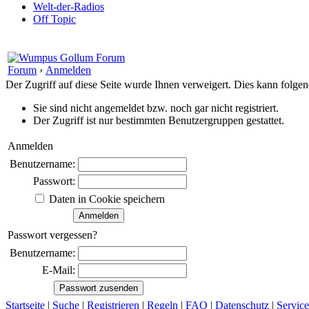
Welt-der-Radios
Off Topic
Forum
›
Anmelden
Der Zugriff auf diese Seite wurde Ihnen verweigert. Dies kann folg
Sie sind nicht angemeldet bzw. noch gar nicht registriert.
Der Zugriff ist nur bestimmten Benutzergruppen gestattet.
Anmelden
Benutzername:
Passwort:
Daten in Cookie speichern
Passwort vergessen?
Benutzername:
E-Mail:
Startseite
|
Suche
|
Registrieren
|
Regeln
|
FAQ
|
Datenschutz
|
Service