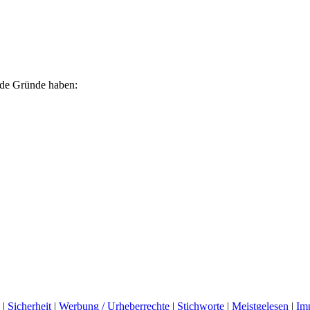
ende Gründe haben:
|
Sicherheit
|
Werbung / Urheberrechte
|
Stichworte
|
Meistgelesen
|
Im