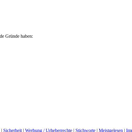
ende Gründe haben:
|
Sicherheit
|
Werbung / Urheberrechte
|
Stichworte
|
Meistgelesen
|
Im