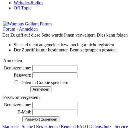
Welt-der-Radios
Off Topic
Forum
›
Anmelden
Der Zugriff auf diese Seite wurde Ihnen verweigert. Dies kann folg
Sie sind nicht angemeldet bzw. noch gar nicht registriert.
Der Zugriff ist nur bestimmten Benutzergruppen gestattet.
Anmelden
Benutzername:
Passwort:
Daten in Cookie speichern
Passwort vergessen?
Benutzername:
E-Mail:
Startseite
|
Suche
|
Registrieren
|
Regeln
|
FAQ
|
Datenschutz
|
Service