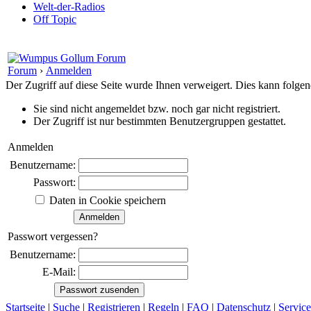
Welt-der-Radios
Off Topic
Forum
›
Anmelden
Der Zugriff auf diese Seite wurde Ihnen verweigert. Dies kann folg
Sie sind nicht angemeldet bzw. noch gar nicht registriert.
Der Zugriff ist nur bestimmten Benutzergruppen gestattet.
Anmelden
Benutzername:
Passwort:
Daten in Cookie speichern
Passwort vergessen?
Benutzername:
E-Mail:
Startseite
|
Suche
|
Registrieren
|
Regeln
|
FAQ
|
Datenschutz
|
Service