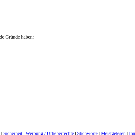
ende Gründe haben:
|
Sicherheit
|
Werbung / Urheberrechte
|
Stichworte
|
Meistgelesen
|
Im