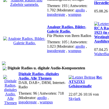
Herstelle
Themen: 193 | Antworten:
1.702
|Moderator:
apollo
,
05.08.26
ingodergute
,
wumpus
Analoge Radios. Bilder-
RCA Radi
Galerie Radio.
1923 (in 
Für Photos von Ihren Radios
Westingh
Ausführ
Themen: 105 | Antworten:
1.023
|Moderator:
apollo
,
07.04.25
ingodergute
,
wumpus
WalterBa
Digitale Radios u. digitale Audio-Komponenten
Digitale Radios, digitales
Re:
Audio. Alle Themen
ATS25X1
DAB, DAB+, DRM, Internet-
Gehäusemaße
Radio
Themen: 96 | Antworten: 718
22.07.26 10:16 von
|Moderator:
apollo
,
Skylark
ingodergute
,
wumpus