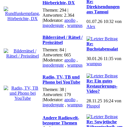
Re:
Hörberichte, DX
Direktsendungen
Themen: 294 |
aus Tamsui
Antworten: 2.364
|Moderator:
apollo
,
01.07.26 10:32 von
ingodergute
,
wumpus
Alex
Bilderrätsel / Rätsel /
Preisrätsel
Re:
Buchstabensalat
Themen: 84 |
Antworten: 665
30.01.26 11:35 von
|Moderator:
apollo
,
wumpus
ingodergute
,
wumpus
Radio, TV, TB und
Re: Ein gutes
Phono bei YouTube
Restaurierungs-
Themen: 38 |
Video?
Antworten: 179
|Moderator:
apollo
,
28.11.25 16:24 von
ingodergute
,
wumpus
Pluspol
Andere Radiowelt-
Re: Sowjetische
bezogene Themen
Röhrentechnik am