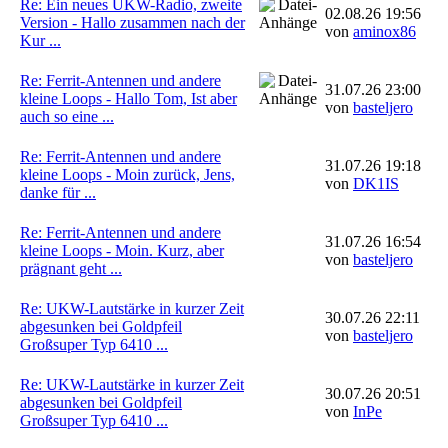
Re: Ein neues UKW-Radio, zweite
02.08.26 19:56
Version - Hallo zusammen nach der
von
aminox86
Kur ...
Re: Ferrit-Antennen und andere
31.07.26 23:00
kleine Loops - Hallo Tom, Ist aber
von
basteljero
auch so eine ...
Re: Ferrit-Antennen und andere
31.07.26 19:18
kleine Loops - Moin zurück, Jens,
von
DK1IS
danke für ...
Re: Ferrit-Antennen und andere
31.07.26 16:54
kleine Loops - Moin. Kurz, aber
von
basteljero
prägnant geht ...
Re: UKW-Lautstärke in kurzer Zeit
30.07.26 22:11
abgesunken bei Goldpfeil
von
basteljero
Großsuper Typ 6410 ...
Re: UKW-Lautstärke in kurzer Zeit
30.07.26 20:51
abgesunken bei Goldpfeil
von
InPe
Großsuper Typ 6410 ...