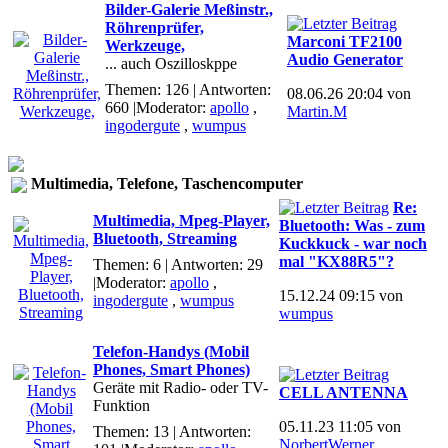
Bilder-Galerie Meßinstr.,
Röhrenprüfer,
Marconi TF2100
Werkzeuge,
Audio Generator
... auch Oszilloskppe
Themen: 126 | Antworten:
08.06.26 20:04 von
660
|Moderator:
apollo
,
Martin.M
ingodergute
,
wumpus
Multimedia, Telefone, Taschencomputer
Re:
Multimedia, Mpeg-Player,
Bluetooth: Was - zum
Bluetooth, Streaming
Kuckkuck - war noch
mal "KX88R5"?
Themen: 6 | Antworten: 29
|Moderator:
apollo
,
15.12.24 09:15 von
ingodergute
,
wumpus
wumpus
Telefon-Handys (Mobil
Phones, Smart Phones)
Geräte mit Radio- oder TV-
CELL ANTENNA
Funktion
05.11.23 11:05 von
Themen: 13 | Antworten:
NorbertWerner