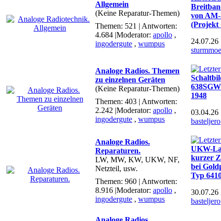
Allgemein
Breitba
(Keine Reparatur-Themen)
von AM-
(Projekt
Themen: 521 | Antworten:
4.684
|Moderator:
apollo
,
24.07.26
ingodergute
,
wumpus
sturmmo
Analoge Radios. Themen
Schaltb
zu einzelnen Geräten
638SGWK
(Keine Reparatur-Themen)
1948
Themen: 403 | Antworten:
2.242
|Moderator:
apollo
,
03.04.26
ingodergute
,
wumpus
basteljero
Analoge Radios.
UKW-Lau
Reparaturen.
kurzer Z
LW, MW, KW, UKW, NF,
bei Gold
Netzteil, usw.
Typ 641
Themen: 960 | Antworten:
8.916
|Moderator:
apollo
,
30.07.26
ingodergute
,
wumpus
basteljero
Analoge Radios.