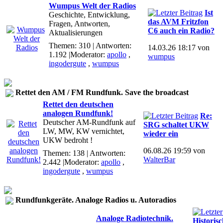
Wumpus Welt der Radios
Ist
Geschichte, Entwicklung,
das AVM Fritzfon
Fragen, Antworten,
C6 auch ein Radio?
Aktualisierungen
Themen: 310 | Antworten:
14.03.26 18:17 von
1.192
|Moderator:
apollo
,
wumpus
ingodergute
,
wumpus
Rettet den AM / FM Rundfunk. Save the broadcast
Rettet den deutschen
analogen Rundfunk!
Re:
Deutscher AM-Rundfunk auf
SRG schaltet UKW
LW, MW, KW vernichtet,
wieder ein
UKW bedroht !
06.08.26 19:59 von
Themen: 138 | Antworten:
WalterBar
2.442
|Moderator:
apollo
,
ingodergute
,
wumpus
Rundfunkgeräte. Analoge Radios u. Autoradios
Analoge Radiotechnik.
Historis