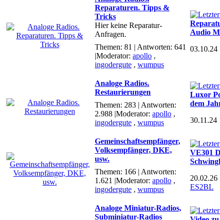
Reparaturen. Tipps &
Tricks
Reparatu
Hier keine Reparatur-
Audio M
Anfragen.
Themen: 81 | Antworten: 641
03.10.24
|Moderator:
apollo
,
ingodergute
,
wumpus
Analoge Radios.
Restaurierungen
Luxor P
dem Jah
Themen: 283 | Antworten:
2.988
|Moderator:
apollo
,
30.11.24
ingodergute
,
wumpus
Gemeinschaftsempfänger,
Volksempfänger, DKE,
VE301 D
usw.
Schwingk
Themen: 166 | Antworten:
20.02.26
1.621
|Moderator:
apollo
,
ES2BL
ingodergute
,
wumpus
Analoge Miniatur-Radios,
Subminiatur-Radios
Video zu