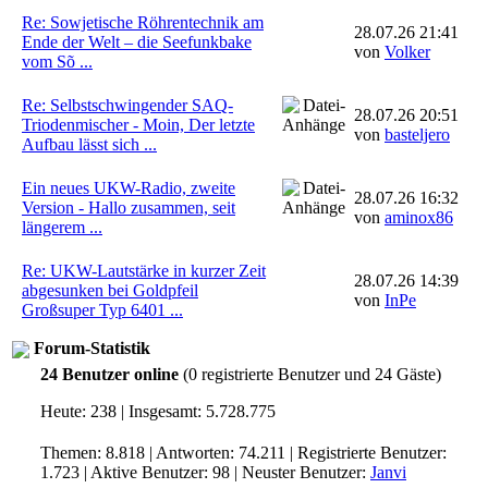
Re: Sowjetische Röhrentechnik am
28.07.26 21:41
Ende der Welt – die Seefunkbake
von
Volker
vom Sõ ...
Re: Selbstschwingender SAQ-
28.07.26 20:51
Triodenmischer - Moin, Der letzte
von
basteljero
Aufbau lässt sich ...
Ein neues UKW-Radio, zweite
28.07.26 16:32
Version - Hallo zusammen, seit
von
aminox86
längerem ...
Re: UKW-Lautstärke in kurzer Zeit
28.07.26 14:39
abgesunken bei Goldpfeil
von
InPe
Großsuper Typ 6401 ...
Forum-Statistik
24 Benutzer online
(0 registrierte Benutzer und 24 Gäste)
Heute: 238 | Insgesamt: 5.728.775
Themen: 8.818 | Antworten: 74.211 | Registrierte Benutzer:
1.723 | Aktive Benutzer: 98 | Neuster Benutzer:
Janvi