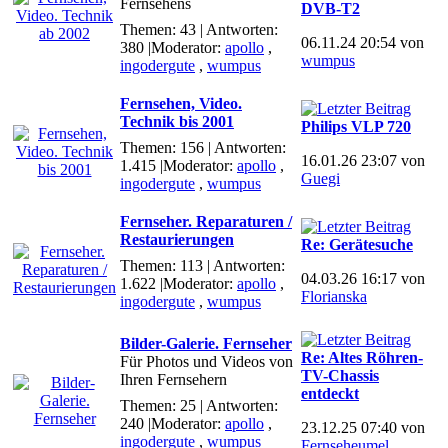
Fernsehens
DVB-T2
Themen: 43 | Antworten:
06.11.24 20:54 von
380
|Moderator:
apollo
,
wumpus
ingodergute
,
wumpus
Fernsehen, Video.
Technik bis 2001
Philips VLP 720
Themen: 156 | Antworten:
16.01.26 23:07 von
1.415
|Moderator:
apollo
,
Guegi
ingodergute
,
wumpus
Fernseher. Reparaturen /
Restaurierungen
Re: Gerätesuche
Themen: 113 | Antworten:
04.03.26 16:17 von
1.622
|Moderator:
apollo
,
Florianska
ingodergute
,
wumpus
Bilder-Galerie. Fernseher
Re: Altes Röhren-
Für Photos und Videos von
TV-Chassis
Ihren Fernsehern
entdeckt
Themen: 25 | Antworten:
240
|Moderator:
apollo
,
23.12.25 07:40 von
ingodergute
,
wumpus
Fernseheumel