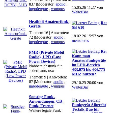
837
|Moderator:
apollo
,
15.05.26 11:27 von
ingodergute
,
wumpus
WalterBar
Heathkit Amateurfunk-
Re:
Geräte
SB-610
Themen: 16 | Antworten:
18.02.26 15:57 von
72
|Moderator:
apollo
,
menzheres
ingodergute
,
wumpus
Re:
PMR (Private Mobil
Kann man
Radio), LPD (Low
Amateurfunkgeräte
Power Devices)
im LPD-Bereich
Nahbereichsfunk für
433.075 bis 434.775
Jedermann, usw.
MHZ nutzen?
Themen: 9 | Antworten:
87
|Moderator:
apollo
,
29.10.25 20:00 von
ingodergute
,
wumpus
WalterBar
Sonstige Funk-
Anwendungen, CB-
Funkgerät Albrecht
Funk, Freenet
Tectalk Duo für
Weitere legale Funk-