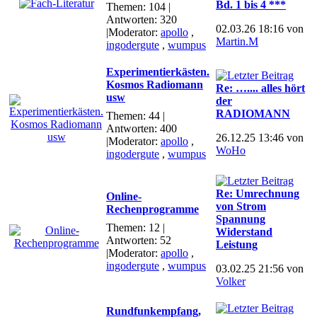
Bd. 1 bis 4 ***
Themen: 104 |
Antworten: 320
02.03.26 18:16 von
|Moderator:
apollo
,
Martin.M
ingodergute
,
wumpus
Experimentierkästen.
Kosmos Radiomann
Re: ….... alles hört
usw
der
RADIOMANN
Themen: 44 |
Antworten: 400
26.12.25 13:46 von
|Moderator:
apollo
,
WoHo
ingodergute
,
wumpus
Re: Umrechnung
Online-
von Strom
Rechenprogramme
Spannung
Themen: 12 |
Widerstand
Antworten: 52
Leistung
|Moderator:
apollo
,
ingodergute
,
wumpus
03.02.25 21:56 von
Volker
Rundfunkempfang,