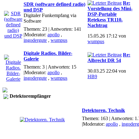
Re:
SDR (software defined radio)
Vorstellung des Mini-
und DSP
DSP-Portable
Digitaler Funkempfang via
Retekess TR110.
Software
Nachtrag
Themen: 23 | Antworten: 141
|Moderator:
apollo
,
15.05.26 17:12 von
ingodergute
,
wumpus
wumpus
Digitale Radios. Bilder-
Re:
Galerie
Albrecht DR 54
Themen: 3 | Antworten: 15
30.03.25 22:04 von
|Moderator:
apollo
,
HB9
ingodergute
,
wumpus
Detektorempfänger
Detektoren. Technik
Themen: 163 | Antworten: 1
|Moderator:
apollo
,
ingoderg