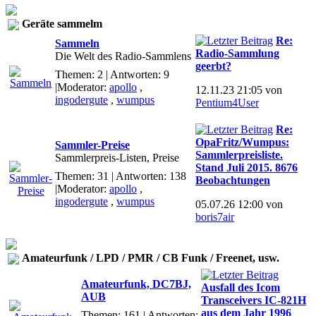
Geräte sammelm
Re:
Sammeln
Radio-Sammlung
Die Welt des Radio-Sammlens
geerbt?
Themen: 2 | Antworten: 9
|Moderator:
apollo
,
12.11.23 21:05 von
ingodergute
,
wumpus
Pentium4User
Re:
OpaFritz/Wumpus:
Sammler-Preise
Sammlerpreisliste.
Sammlerpreis-Listen, Preise
Stand Juli 2015. 8676
Themen: 31 | Antworten: 138
Beobachtungen
|Moderator:
apollo
,
ingodergute
,
wumpus
05.07.26 12:00 von
boris7air
Amateurfunk / LPD / PMR / CB Funk / Freenet, usw.
Amateurfunk, DC7BJ,
Ausfall des Icom
AUB
Transceivers IC-821H
aus dem Jahr 1996
Themen: 161 | Antworten: