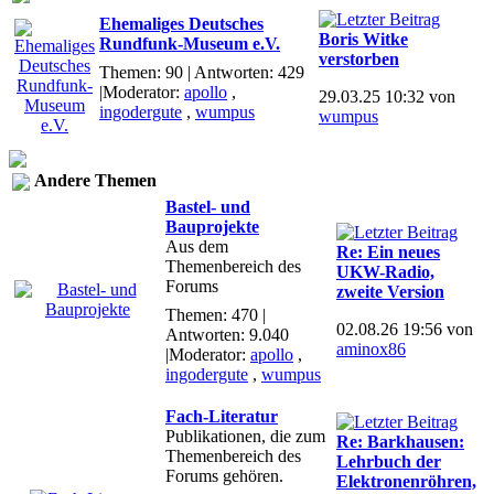
Ehemaliges Deutsches
Boris Witke
Rundfunk-Museum e.V.
verstorben
Themen: 90 | Antworten: 429
|Moderator:
apollo
,
29.03.25 10:32 von
ingodergute
,
wumpus
wumpus
Andere Themen
Bastel- und
Bauprojekte
Aus dem
Re: Ein neues
Themenbereich des
UKW-Radio,
Forums
zweite Version
Themen: 470 |
02.08.26 19:56 von
Antworten: 9.040
aminox86
|Moderator:
apollo
,
ingodergute
,
wumpus
Fach-Literatur
Publikationen, die zum
Re: Barkhausen:
Themenbereich des
Lehrbuch der
Forums gehören.
Elektronenröhren,