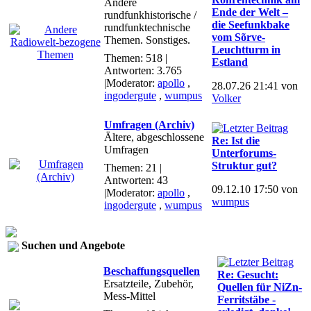
Andere
Ende der Welt –
rundfunkhistorische /
die Seefunkbake
rundfunktechnische
vom Sõrve-
Themen. Sonstiges.
Leuchtturm in
Themen: 518 |
Estland
Antworten: 3.765
|Moderator:
apollo
,
28.07.26 21:41 von
ingodergute
,
wumpus
Volker
Umfragen (Archiv)
Ältere, abgeschlossene
Re: Ist die
Umfragen
Unterforums-
Struktur gut?
Themen: 21 |
Antworten: 43
09.12.10 17:50 von
|Moderator:
apollo
,
wumpus
ingodergute
,
wumpus
Suchen und Angebote
Beschaffungsquellen
Re: Gesucht:
Ersatzteile, Zubehör,
Quellen für NiZn-
Mess-Mittel
Ferritstäbe -