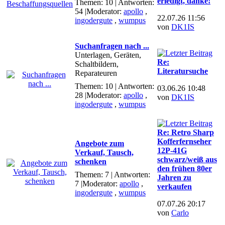
erledigt, danke!
Themen: 10 | Antworten:
54
|Moderator:
apollo
,
22.07.26 11:56
ingodergute
,
wumpus
von
DK1IS
Suchanfragen nach ...
Unterlagen, Geräten,
Re:
Schaltbildern,
Literatursuche
Reparateuren
Themen: 10 | Antworten:
03.06.26 10:48
28
|Moderator:
apollo
,
von
DK1IS
ingodergute
,
wumpus
Re: Retro Sharp
Kofferfernseher
Angebote zum
12P-41G
Verkauf, Tausch,
schwarz/weiß aus
schenken
den frühen 80er
Themen: 7 | Antworten:
Jahren zu
7
|Moderator:
apollo
,
verkaufen
ingodergute
,
wumpus
07.07.26 20:17
von
Carlo