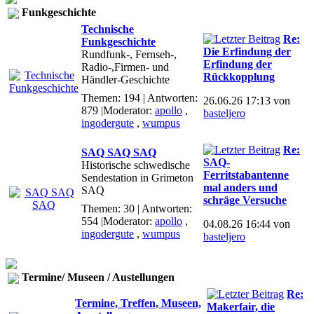
Funkgeschichte
Technische
Re:
Funkgeschichte
Die Erfindung der
Rundfunk-, Fernseh-,
Erfindung der
Radio-,Firmen- und
Rückkopplung
Händler-Geschichte
Themen: 194 | Antworten:
26.06.26 17:13 von
879
|Moderator:
apollo
,
basteljero
ingodergute
,
wumpus
Re:
SAQ SAQ SAQ
SAQ-
Historische schwedische
Ferritstabantenne
Sendestation in Grimeton
mal anders und
SAQ
schräge Versuche
Themen: 30 | Antworten:
554
|Moderator:
apollo
,
04.08.26 16:44 von
ingodergute
,
wumpus
basteljero
Termine/ Museen / Austellungen
Re:
Termine, Treffen, Museen,
Makerfair, die