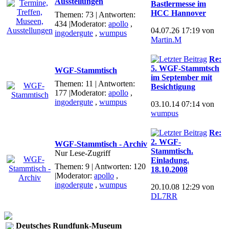
Ausstellungen
Bastlermesse im
HCC Hannover
Themen: 73 | Antworten:
434
|Moderator:
apollo
,
04.07.26 17:19 von
ingodergute
,
wumpus
Martin.M
Re:
5. WGF-Stammtsch
WGF-Stammtisch
im September mit
Themen: 11 | Antworten:
Besichtigung
177
|Moderator:
apollo
,
ingodergute
,
wumpus
03.10.14 07:14 von
wumpus
Re:
2. WGF-
WGF-Stammtisch - Archiv
Stammtisch.
Nur Lese-Zugriff
Einladung.
Themen: 9 | Antworten: 120
18.10.2008
|Moderator:
apollo
,
ingodergute
,
wumpus
20.10.08 12:29 von
DL7RR
Deutsches Rundfunk-Museum