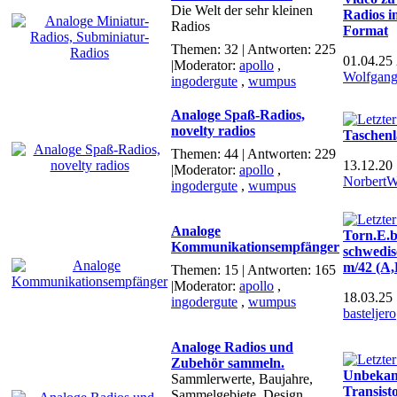
Die Welt der sehr kleinen
Radios i
Radios
Format
Themen: 32 | Antworten: 225
01.04.25
|Moderator:
apollo
,
Wolfgan
ingodergute
,
wumpus
Analoge Spaß-Radios,
novelty radios
Taschen
Themen: 44 | Antworten: 229
13.12.20
|Moderator:
apollo
,
NorbertW
ingodergute
,
wumpus
Analoge
Torn.E.b
Kommunikationsempfänger
schwedis
m/42 (A,
Themen: 15 | Antworten: 165
|Moderator:
apollo
,
18.03.25
ingodergute
,
wumpus
basteljero
Analoge Radios und
Zubehör sammeln.
Unbekan
Sammlerwerte, Baujahre,
Transisto
Sammelgebiete, Design.