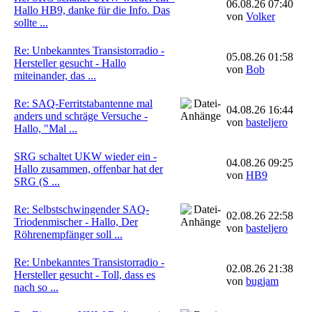
06.08.26 07:40
Hallo HB9, danke für die Info. Das
von
Volker
sollte ...
Re: Unbekanntes Transistorradio -
05.08.26 01:58
Hersteller gesucht - Hallo
von
Bob
miteinander, das ...
Re: SAQ-Ferritstabantenne mal
04.08.26 16:44
anders und schräge Versuche -
von
basteljero
Hallo, "Mal ...
SRG schaltet UKW wieder ein -
04.08.26 09:25
Hallo zusammen, offenbar hat der
von
HB9
SRG (S ...
Re: Selbstschwingender SAQ-
02.08.26 22:58
Triodenmischer - Hallo, Der
von
basteljero
Röhrenempfänger soll ...
Re: Unbekanntes Transistorradio -
02.08.26 21:38
Hersteller gesucht - Toll, dass es
von
bugjam
nach so ...