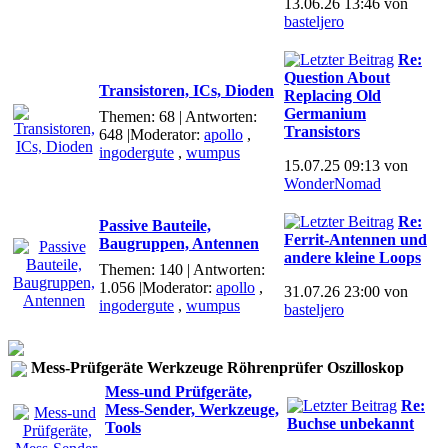
13.06.26 13:46 von
basteljero
Re:
Question About
Transistoren, ICs, Dioden
Replacing Old
Germanium
Themen: 68 | Antworten:
Transistors
648
|Moderator:
apollo
,
ingodergute
,
wumpus
15.07.25 09:13 von
WonderNomad
Re:
Passive Bauteile,
Ferrit-Antennen und
Baugruppen, Antennen
andere kleine Loops
Themen: 140 | Antworten:
1.056
|Moderator:
apollo
,
31.07.26 23:00 von
ingodergute
,
wumpus
basteljero
Mess-Prüfgeräte Werkzeuge Röhrenprüfer Oszilloskop
Mess-und Prüfgeräte,
Re:
Mess-Sender, Werkzeuge,
Buchse unbekannt
Tools