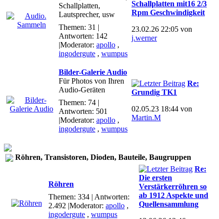
Schallplatten mit16 2/3
Schallplatten,
Rpm Geschwindigkeit
Lautsprecher, usw
Themen: 31 |
23.02.26 22:05 von
Antworten: 142
j.werner
|Moderator:
apollo
,
ingodergute
,
wumpus
Bilder-Galerie Audio
Für Photos von Ihren
Re:
Audio-Geräten
Grundig TK1
Themen: 74 |
02.05.23 18:44 von
Antworten: 501
Martin.M
|Moderator:
apollo
,
ingodergute
,
wumpus
Röhren, Transistoren, Dioden, Bauteile, Baugruppen
Re:
Die ersten
Röhren
Verstärkerröhren so
ab 1912 Aspekte und
Themen: 334 | Antworten:
Quellensammlung
2.492
|Moderator:
apollo
,
ingodergute
,
wumpus