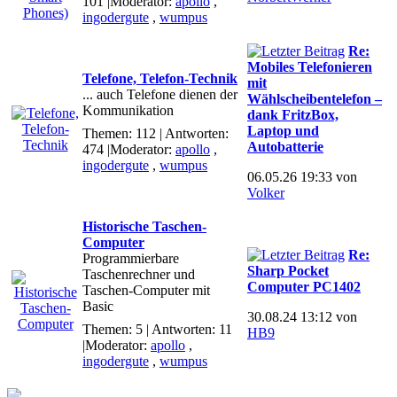
101
|Moderator:
apollo
,
ingodergute
,
wumpus
Re:
Mobiles Telefonieren
Telefone, Telefon-Technik
mit
... auch Telefone dienen der
Wählscheibentelefon –
Kommunikation
dank FritzBox,
Laptop und
Themen: 112 | Antworten:
Autobatterie
474
|Moderator:
apollo
,
ingodergute
,
wumpus
06.05.26 19:33 von
Volker
Historische Taschen-
Computer
Re:
Programmierbare
Sharp Pocket
Taschenrechner und
Computer PC1402
Taschen-Computer mit
Basic
30.08.24 13:12 von
Themen: 5 | Antworten: 11
HB9
|Moderator:
apollo
,
ingodergute
,
wumpus