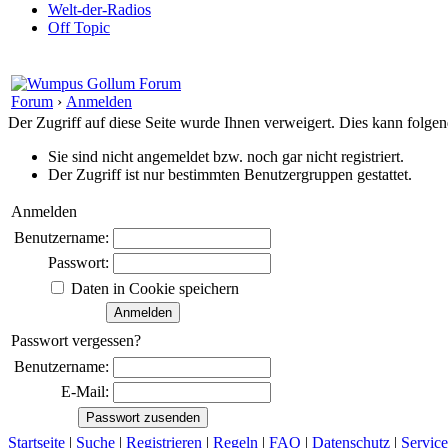
Welt-der-Radios
Off Topic
Forum
›
Anmelden
Der Zugriff auf diese Seite wurde Ihnen verweigert. Dies kann folg
Sie sind nicht angemeldet bzw. noch gar nicht registriert.
Der Zugriff ist nur bestimmten Benutzergruppen gestattet.
Anmelden
Benutzername:
Passwort:
Daten in Cookie speichern
Passwort vergessen?
Benutzername:
E-Mail:
Startseite
|
Suche
|
Registrieren
|
Regeln
|
FAQ
|
Datenschutz
|
Service