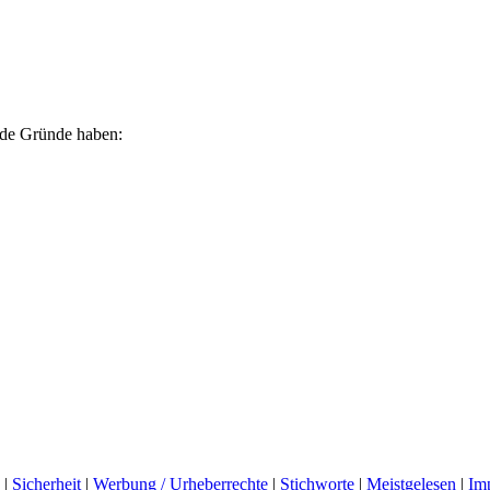
ende Gründe haben:
|
Sicherheit
|
Werbung / Urheberrechte
|
Stichworte
|
Meistgelesen
|
Im