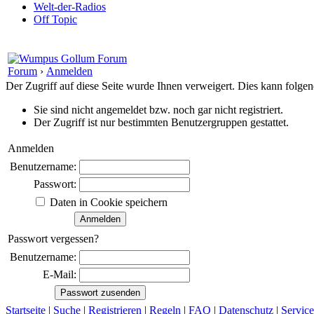
Welt-der-Radios
Off Topic
Forum
›
Anmelden
Der Zugriff auf diese Seite wurde Ihnen verweigert. Dies kann folg
Sie sind nicht angemeldet bzw. noch gar nicht registriert.
Der Zugriff ist nur bestimmten Benutzergruppen gestattet.
Anmelden
Benutzername:
Passwort:
Daten in Cookie speichern
Passwort vergessen?
Benutzername:
E-Mail:
Startseite
|
Suche
|
Registrieren
|
Regeln
|
FAQ
|
Datenschutz
|
Service