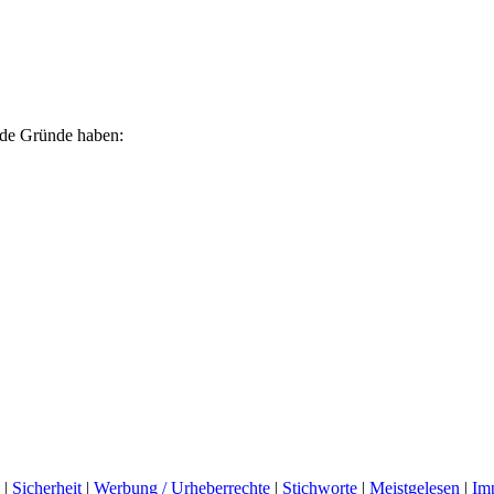
ende Gründe haben:
|
Sicherheit
|
Werbung / Urheberrechte
|
Stichworte
|
Meistgelesen
|
Im