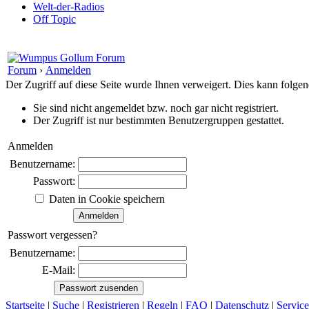
Welt-der-Radios
Off Topic
Forum
›
Anmelden
Der Zugriff auf diese Seite wurde Ihnen verweigert. Dies kann folg
Sie sind nicht angemeldet bzw. noch gar nicht registriert.
Der Zugriff ist nur bestimmten Benutzergruppen gestattet.
Anmelden
Benutzername:
Passwort:
Daten in Cookie speichern
Passwort vergessen?
Benutzername:
E-Mail:
Startseite
|
Suche
|
Registrieren
|
Regeln
|
FAQ
|
Datenschutz
|
Service