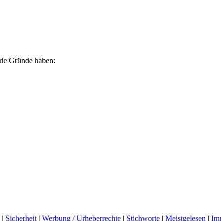
ende Gründe haben:
|
Sicherheit
|
Werbung / Urheberrechte
|
Stichworte
|
Meistgelesen
|
Im