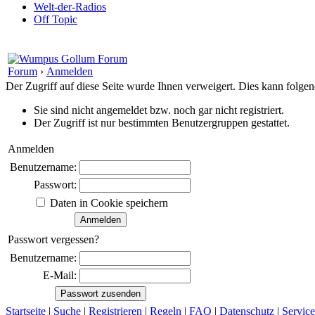
Welt-der-Radios
Off Topic
Forum
›
Anmelden
Der Zugriff auf diese Seite wurde Ihnen verweigert. Dies kann folg
Sie sind nicht angemeldet bzw. noch gar nicht registriert.
Der Zugriff ist nur bestimmten Benutzergruppen gestattet.
Anmelden
Benutzername:
Passwort:
Daten in Cookie speichern
Passwort vergessen?
Benutzername:
E-Mail:
Startseite
|
Suche
|
Registrieren
|
Regeln
|
FAQ
|
Datenschutz
|
Service