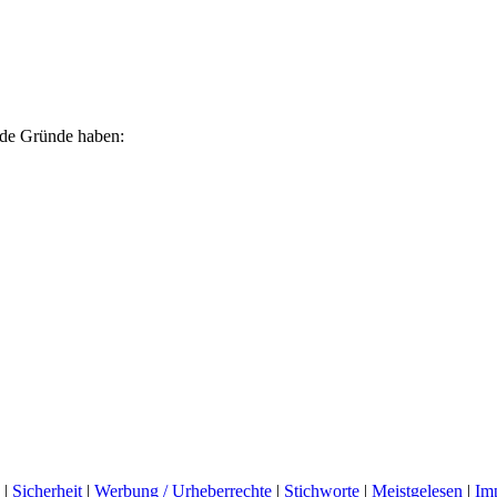
ende Gründe haben:
|
Sicherheit
|
Werbung / Urheberrechte
|
Stichworte
|
Meistgelesen
|
Im