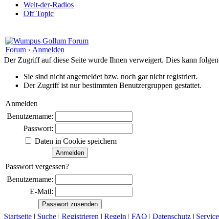
Welt-der-Radios
Off Topic
Forum
›
Anmelden
Der Zugriff auf diese Seite wurde Ihnen verweigert. Dies kann folg
Sie sind nicht angemeldet bzw. noch gar nicht registriert.
Der Zugriff ist nur bestimmten Benutzergruppen gestattet.
Anmelden
Benutzername:
Passwort:
Daten in Cookie speichern
Passwort vergessen?
Benutzername:
E-Mail:
Startseite
|
Suche
|
Registrieren
|
Regeln
|
FAQ
|
Datenschutz
|
Service