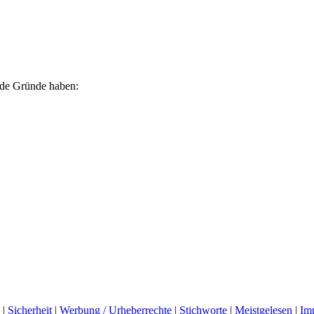
ende Gründe haben:
|
Sicherheit
|
Werbung / Urheberrechte
|
Stichworte
|
Meistgelesen
|
Im