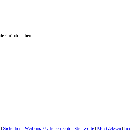
ende Gründe haben:
|
Sicherheit
|
Werbung / Urheberrechte
|
Stichworte
|
Meistgelesen
|
Im