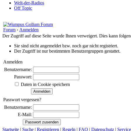
Welt-der-Radios
Off Topic
Forum
›
Anmelden
Der Zugriff auf diese Seite wurde Ihnen verweigert. Dies kann folg
Sie sind nicht angemeldet bzw. noch gar nicht registriert.
Der Zugriff ist nur bestimmten Benutzergruppen gestattet.
Anmelden
Benutzername:
Passwort:
Daten in Cookie speichern
Passwort vergessen?
Benutzername:
E-Mail:
Startseite
|
Suche
|
Registrieren
|
Regeln
|
FAQ
|
Datenschutz
|
Service