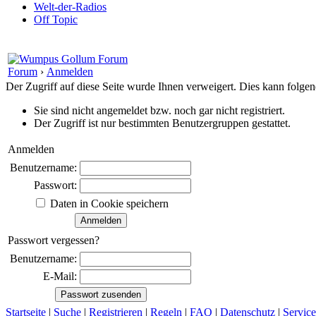
Welt-der-Radios
Off Topic
Forum
›
Anmelden
Der Zugriff auf diese Seite wurde Ihnen verweigert. Dies kann folg
Sie sind nicht angemeldet bzw. noch gar nicht registriert.
Der Zugriff ist nur bestimmten Benutzergruppen gestattet.
Anmelden
Benutzername:
Passwort:
Daten in Cookie speichern
Passwort vergessen?
Benutzername:
E-Mail:
Startseite
|
Suche
|
Registrieren
|
Regeln
|
FAQ
|
Datenschutz
|
Service