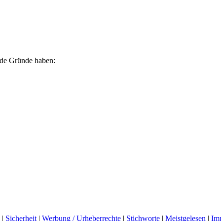
ende Gründe haben:
|
Sicherheit
|
Werbung / Urheberrechte
|
Stichworte
|
Meistgelesen
|
Im