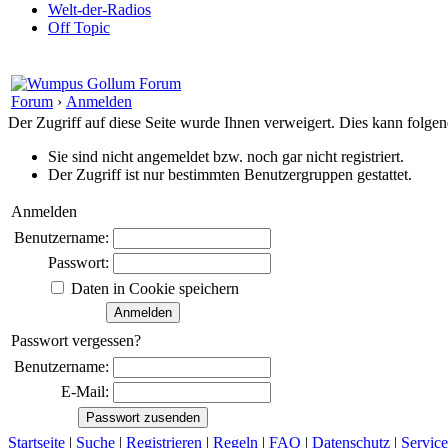
Welt-der-Radios
Off Topic
Forum
›
Anmelden
Der Zugriff auf diese Seite wurde Ihnen verweigert. Dies kann folg
Sie sind nicht angemeldet bzw. noch gar nicht registriert.
Der Zugriff ist nur bestimmten Benutzergruppen gestattet.
Anmelden
Benutzername:
Passwort:
Daten in Cookie speichern
Passwort vergessen?
Benutzername:
E-Mail:
Startseite
|
Suche
|
Registrieren
|
Regeln
|
FAQ
|
Datenschutz
|
Service