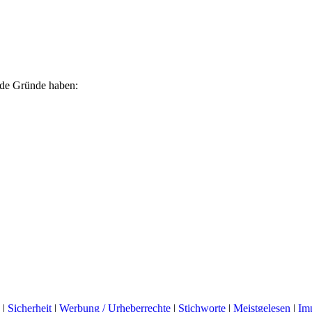
ende Gründe haben:
|
Sicherheit
|
Werbung / Urheberrechte
|
Stichworte
|
Meistgelesen
|
Im