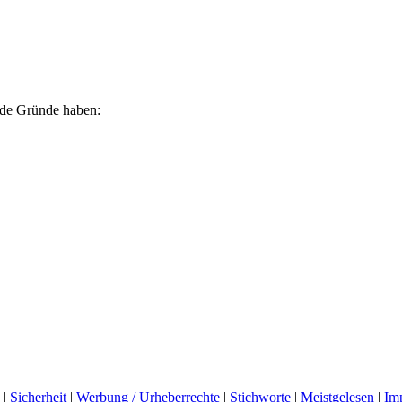
ende Gründe haben:
|
Sicherheit
|
Werbung / Urheberrechte
|
Stichworte
|
Meistgelesen
|
Im