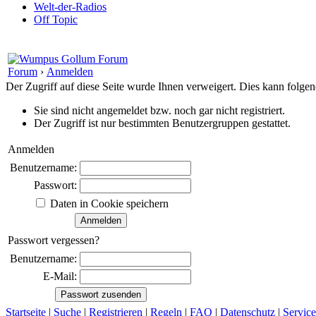
Welt-der-Radios
Off Topic
Forum
›
Anmelden
Der Zugriff auf diese Seite wurde Ihnen verweigert. Dies kann folg
Sie sind nicht angemeldet bzw. noch gar nicht registriert.
Der Zugriff ist nur bestimmten Benutzergruppen gestattet.
Anmelden
Benutzername:
Passwort:
Daten in Cookie speichern
Passwort vergessen?
Benutzername:
E-Mail:
Startseite
|
Suche
|
Registrieren
|
Regeln
|
FAQ
|
Datenschutz
|
Service