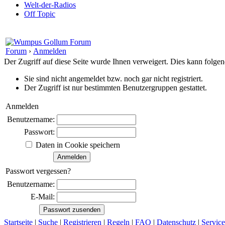
Welt-der-Radios
Off Topic
Forum
›
Anmelden
Der Zugriff auf diese Seite wurde Ihnen verweigert. Dies kann folg
Sie sind nicht angemeldet bzw. noch gar nicht registriert.
Der Zugriff ist nur bestimmten Benutzergruppen gestattet.
Anmelden
Benutzername:
Passwort:
Daten in Cookie speichern
Passwort vergessen?
Benutzername:
E-Mail:
Startseite
|
Suche
|
Registrieren
|
Regeln
|
FAQ
|
Datenschutz
|
Service