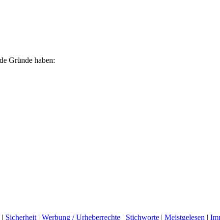
ende Gründe haben:
|
Sicherheit
|
Werbung / Urheberrechte
|
Stichworte
|
Meistgelesen
|
Im