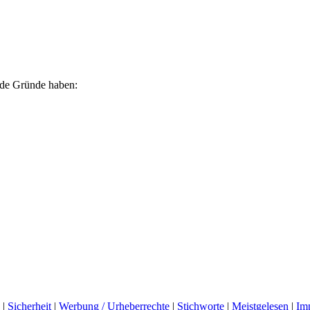
ende Gründe haben:
|
Sicherheit
|
Werbung / Urheberrechte
|
Stichworte
|
Meistgelesen
|
Im