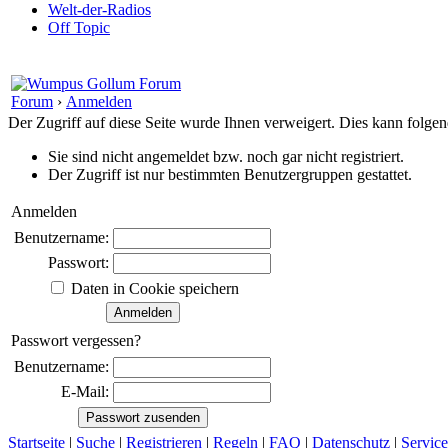
Welt-der-Radios
Off Topic
Forum
›
Anmelden
Der Zugriff auf diese Seite wurde Ihnen verweigert. Dies kann folg
Sie sind nicht angemeldet bzw. noch gar nicht registriert.
Der Zugriff ist nur bestimmten Benutzergruppen gestattet.
Anmelden
Benutzername:
Passwort:
Daten in Cookie speichern
Passwort vergessen?
Benutzername:
E-Mail:
Startseite
|
Suche
|
Registrieren
|
Regeln
|
FAQ
|
Datenschutz
|
Service