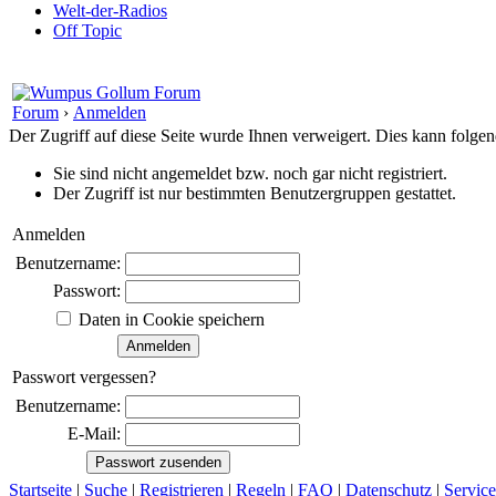
Welt-der-Radios
Off Topic
Forum
›
Anmelden
Der Zugriff auf diese Seite wurde Ihnen verweigert. Dies kann folg
Sie sind nicht angemeldet bzw. noch gar nicht registriert.
Der Zugriff ist nur bestimmten Benutzergruppen gestattet.
Anmelden
Benutzername:
Passwort:
Daten in Cookie speichern
Passwort vergessen?
Benutzername:
E-Mail:
Startseite
|
Suche
|
Registrieren
|
Regeln
|
FAQ
|
Datenschutz
|
Service