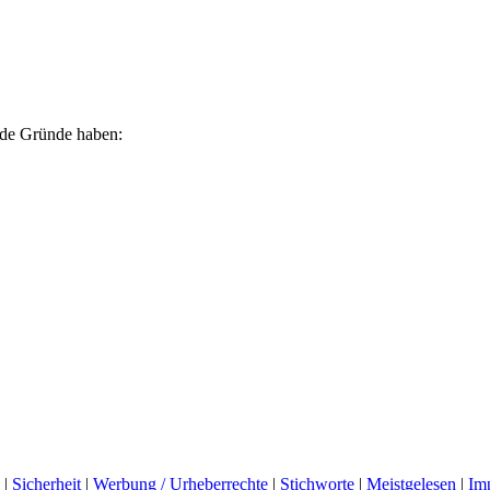
ende Gründe haben:
|
Sicherheit
|
Werbung / Urheberrechte
|
Stichworte
|
Meistgelesen
|
Im