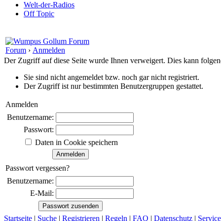
Welt-der-Radios
Off Topic
Forum
›
Anmelden
Der Zugriff auf diese Seite wurde Ihnen verweigert. Dies kann folg
Sie sind nicht angemeldet bzw. noch gar nicht registriert.
Der Zugriff ist nur bestimmten Benutzergruppen gestattet.
Anmelden
Benutzername:
Passwort:
Daten in Cookie speichern
Passwort vergessen?
Benutzername:
E-Mail:
Startseite
|
Suche
|
Registrieren
|
Regeln
|
FAQ
|
Datenschutz
|
Service