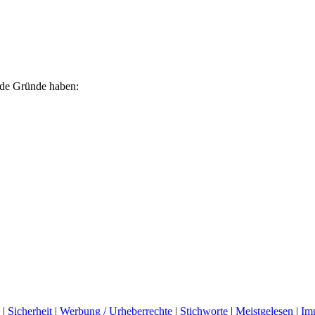
ende Gründe haben:
|
Sicherheit
|
Werbung / Urheberrechte
|
Stichworte
|
Meistgelesen
|
Im