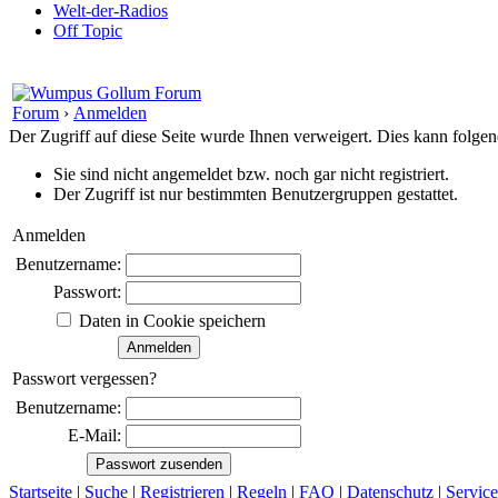
Welt-der-Radios
Off Topic
Forum
›
Anmelden
Der Zugriff auf diese Seite wurde Ihnen verweigert. Dies kann folg
Sie sind nicht angemeldet bzw. noch gar nicht registriert.
Der Zugriff ist nur bestimmten Benutzergruppen gestattet.
Anmelden
Benutzername:
Passwort:
Daten in Cookie speichern
Passwort vergessen?
Benutzername:
E-Mail:
Startseite
|
Suche
|
Registrieren
|
Regeln
|
FAQ
|
Datenschutz
|
Service