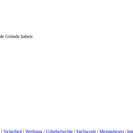
ende Gründe haben:
|
Sicherheit
|
Werbung / Urheberrechte
|
Stichworte
|
Meistgelesen
|
Im