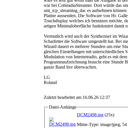
wäre es sehr gut wenn man die Ausgabe in den
wie bei CohiradiaStreamer. Dort würde das
smi_tcp_streaming_dac es aufnehmen können 
Platine aussenden. Die Software von Hr. Gallen
Touchdisplay welches ich benutzen möchte, de
artigen Minimaloberfläche funktioniert damit n
Vermutlich wird auch der Syntheziser im Wiza
Scharfetter die Software umgestellt hat. Bei 
Wizard dauert es mehrere Stunden um eine Stu
gleichen Einstellungen mit unterschiedlichen 
Modulation von Internetradio, geht es mit d
Programmaufzeichnung braucht eine Stunde 
ganze Band live überwachen.
LG
Roland
Zuletzt bearbeitet am 16.06.26 12:37
Datei-Anhänge
DCM2498.jpg
(25x)
Mime-Type: image/jpeg, 54