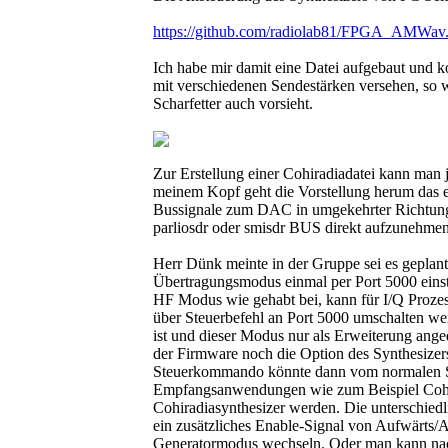
https://github.com/radiolab81/FPGA_AMWav.
Ich habe mir damit eine Datei aufgebaut und ko
mit verschiedenen Sendestärken versehen, so 
Scharfetter auch vorsieht.
Zur Erstellung einer Cohiradiadatei kann man
meinem Kopf geht die Vorstellung herum das es 
Bussignale zum DAC in umgekehrter Richtung 
parliosdr oder smisdr BUS direkt aufzunehmen
Herr Dünk meinte in der Gruppe sei es geplant
Übertragungsmodus einmal per Port 5000 einst
HF Modus wie gehabt bei, kann für I/Q Proz
über Steuerbefehl an Port 5000 umschalten wei
ist und dieser Modus nur als Erweiterung anged
der Firmware noch die Option des Synthesize
Steuerkommando könnte dann vom normalen S
Empfangsanwendungen wie zum Beispiel Cohi
Cohiradiasynthesizer werden. Die unterschie
ein zusätzliches Enable-Signal von Aufwärts/
Generatormodus wechseln. Oder man kann na