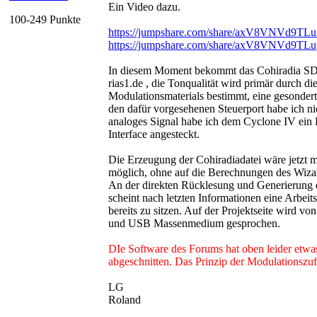
Ein Video dazu.
100-249 Punkte
https://jumpshare.com/share/axV8VNVd9T
https://jumpshare.com/share/axV8VNVd9TL
In diesem Moment bekommt das Cohiradia SDR
rias1.de , die Tonqualität wird primär durch di
Modulationsmaterials bestimmt, eine gesonder
den dafür vorgesehenen Steuerport habe ich ni
analoges Signal habe ich dem Cyclone IV e
Interface angesteckt.
Die Erzeugung der Cohiradiadatei wäre jetzt m
möglich, ohne auf die Berechnungen des Wiza
An der direkten Rücklesung und Generierung
scheint nach letzten Informationen eine Arbeit
bereits zu sitzen. Auf der Projektseite wird 
und USB Massenmedium gesprochen.
DIe Software des Forums hat oben leider etwa
abgeschnitten. Das Prinzip der Modulationszuf
LG
Roland