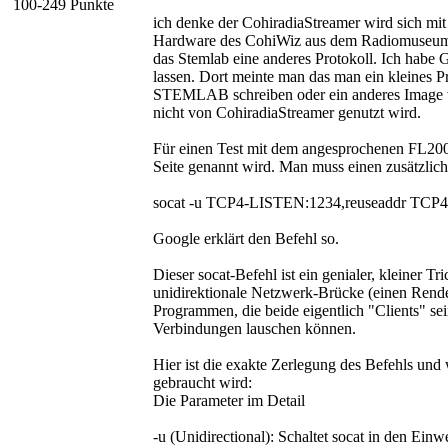
100-249 Punkte
ich denke der CohiradiaStreamer wird sich mi
Hardware des CohiWiz aus dem Radiomuseum 
das Stemlab eine anderes Protokoll. Ich habe 
lassen. Dort meinte man das man ein kleines P
STEMLAB schreiben oder ein anderes Image v
nicht von CohiradiaStreamer genutzt wird.
Für einen Test mit dem angesprochenen FL2000
Seite genannt wird. Man muss einen zusätzlic
socat -u TCP4-LISTEN:1234,reuseaddr TCP4
Google erklärt den Befehl so.
Dieser socat-Befehl ist ein genialer, kleiner Tr
unidirektionale Netzwerk-Brücke (einen Rend
Programmen, die beide eigentlich "Clients" sei
Verbindungen lauschen können.
Hier ist die exakte Zerlegung des Befehls u
gebraucht wird:
Die Parameter im Detail
-u (Unidirectional): Schaltet socat in den Ein