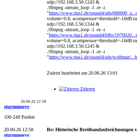
udp://192.168.3.56:1243 &
./ffmpeg -stream_loop -1 -re -i
"
https://www.rias1.de/sound4/afn/680000_a..
volume=0.8, acompressor=threshold=-10dB:rati
udp://192.168.3.56:1244 &
./ffmpeg -stream_loop -1 -re -i
"
https://www.rias1.de/sound4/bfbs/1970020..
volume=0.8, acompressor=threshold=-10dB:rati
udp://192.168.3.56:1245 &
./ffmpeg -stream_loop -1 -re -i
"
https://www.rias1.de/sound4/afn/wolfman/..
Zuletzt bearbeitet am 20.06.26 13:01
Zitieren
20.06.26 12:58
sturmmoeve
100-249 Punkte
20.06.26 12:58
Re: Historische Breitbandaufzeichnungen 
sturmmoeve