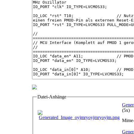
Datei-Anhänge
Gener
(5x)
Mime-
Gener