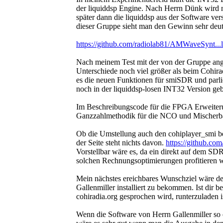
der liquiddsp Engine. Nach Herrn Dünk wird n
später dann die liquiddsp aus der Software ve
dieser Gruppe sieht man den Gewinn sehr deut
https://github.com/radiolab81/AMWaveSynt...
Nach meinem Test mit der von der Gruppe ang
Unterschiede noch viel größer als beim Cohira
es die neuen Funktionen für smiSDR und parl
noch in der liquiddsp-losen INT32 Version ge
Im Beschreibungscode für die FPGA Erweiter
Ganzzahlmethodik für die NCO und Mischerb
Ob die Umstellung auch den cohiplayer_smi bet
der Seite steht nichts davon.
https://github.co
Vorstellbar wäre es, da ein direkt auf dem SDR
solchen Rechnungsoptimierungen profitieren 
Mein nächstes ereichbares Wunschziel wäre d
Gallenmiller installiert zu bekommen. Ist dir
cohiradia.org gesprochen wird, runterzuladen 
Wenn die Software von Herrn Gallenmiller so ef