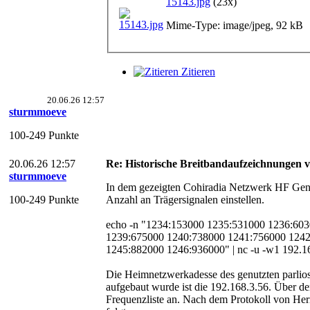
15143.jpg
(23x)
Mime-Type: image/jpeg, 92 kB
Zitieren
20.06.26 12:57
sturmmoeve
100-249 Punkte
20.06.26 12:57
Re: Historische Breitbandaufzeichnungen 
sturmmoeve
In dem gezeigten Cohiradia Netzwerk HF Gene
100-249 Punkte
Anzahl an Trägersignalen einstellen.
echo -n "1234:153000 1235:531000 1236:60
1239:675000 1240:738000 1241:756000 124
1245:882000 1246:936000" | nc -u -w1 192.1
Die Heimnetzwerkadesse des genutzten parli
aufgebaut wurde ist die 192.168.3.56. Über de
Frequenzliste an. Nach dem Protokoll von Herr