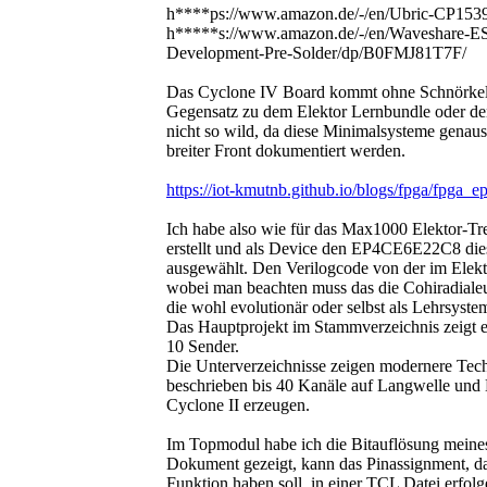
h****ps://www.amazon.de/-/en/Ubric-CP
h*****s://www.amazon.de/-/en/Waveshare-
Development-Pre-Solder/dp/B0FMJ81T7F/
Das Cyclone IV Board kommt ohne Schnörkel
Gegensatz zu dem Elektor Lernbundle oder den
nicht so wild, da diese Minimalsysteme genaus
breiter Front dokumentiert werden.
https://iot-kmutnb.github.io/blogs/fpga/fpga_
Ich habe also wie für das Max1000 Elektor-Tr
erstellt und als Device den EP4CE6E22C8 di
ausgewählt. Den Verilogcode von der im Elektor
wobei man beachten muss das die Cohiradialeu
die wohl evolutionär oder selbst als Lehrsyste
Das Hauptprojekt im Stammverzeichnis zeigt e
10 Sender.
Die Unterverzeichnisse zeigen modernere Techn
beschrieben bis 40 Kanäle auf Langwelle und M
Cyclone II erzeugen.
Im Topmodul habe ich die Bitauflösung mein
Dokument gezeigt, kann das Pinassignment, 
Funktion haben soll, in einer TCL Datei erfol