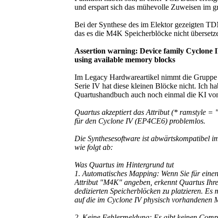
und erspart sich das mühevolle Zuweisen im gr
Bei der Synthese des im Elektor gezeigten T
das es die M4K Speicherblöcke nicht übersetz
Assertion warning: Device family Cyclone 
using available memory blocks
Im Legacy Hardwareartikel nimmt die Gruppe ei
Serie IV hat diese kleinen Blöcke nicht. Ich h
Quartushandbuch auch noch einmal die KI von
Quartus akzeptiert das Attribut (* ramstyle 
für den Cyclone IV (EP4CE6) problemlos.
Die Synthesesoftware ist abwärtskompatibel im
wie folgt ab:
Was Quartus im Hintergrund tut
1. Automatisches Mapping: Wenn Sie für eine
Attribut "M4K" angeben, erkennt Quartus Ihre
dedizierten Speicherblöcken zu platzieren. Es 
auf die im Cyclone IV physisch vorhandenen
2. Keine Fehlermeldung: Es gibt keinen Compi