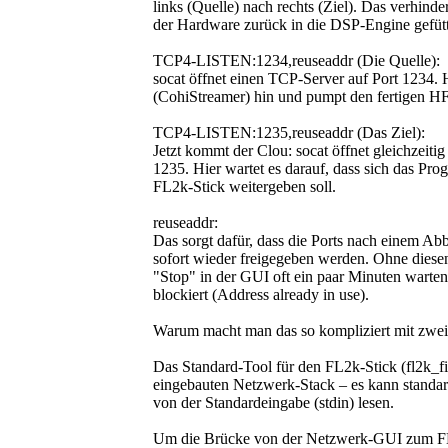
links (Quelle) nach rechts (Ziel). Das verhind
der Hardware zurück in die DSP-Engine gefütt
TCP4-LISTEN:1234,reuseaddr (Die Quelle):
socat öffnet einen TCP-Server auf Port 1234.
(CohiStreamer) hin und pumpt den fertigen HF
TCP4-LISTEN:1235,reuseaddr (Das Ziel):
Jetzt kommt der Clou: socat öffnet gleichzeiti
1235. Hier wartet es darauf, dass sich das Pr
FL2k-Stick weitergeben soll.
reuseaddr:
Das sorgt dafür, dass die Ports nach einem Ab
sofort wieder freigegeben werden. Ohne diese
"Stop" in der GUI oft ein paar Minuten warten
blockiert (Address already in use).
Warum macht man das so kompliziert mit zwe
Das Standard-Tool für den FL2k-Stick (fl2k_fi
eingebauten Netzwerk-Stack – es kann standard
von der Standardeingabe (stdin) lesen.
Um die Brücke von der Netzwerk-GUI zum FL2k