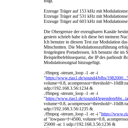
folgt.
Erzeuge Träger auf 153 kHz mit Modulationse
Erzeuge Träger auf 531 kHz mit Modulationse
Erzeuge Träger auf 603 kHz mit Modulationse
Die Obergrenze der erzeugbaren Kanäle bestim
gestern schrieb habe ich diese bei meinem Na
Ich benutze in diesem Test zur Modulation das 
Mitschnitten. Die Modulationszuführung erfolgt
festgelegten Portadressen. Ich benutze die im
Beispielbefehlssequenz, die IP des parliosdr B
Modulationssignal hinzugefügt.
./ffmpeg -stream_loop -1 -re -i
"
https://www.rias1.de/sound4/bfbs/1982000..
volume=0.8, acompressor=threshold=-10dB:rati
udp://192.168.3.56:1234 &
./ffmpeg -stream_loop -1 -re -i
"
https://www.rias1.de/sound4/legendenrbbr...
volume=0.8, acompressor=threshold=-10dB:rati
udp://192.168.3.56:1235 &
./ffmpeg -stream_loop -1 -re -i "
https://www.ri
af "lowpass=f=4500, volume=0.8, acompressor
25000 -ac 1 udp://192.168.3.56:1236 &