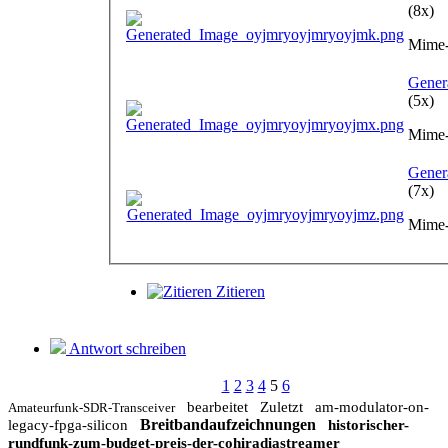
(8x)
Mime-
Gener
(5x)
Mime-
Gener
(7x)
Mime-
Zitieren
Antwort schreiben
1
2
3
4
5
6
bearbeitet
Zuletzt
am-modulator-on-
Amateurfunk-SDR-Transceiver
Breitbandaufzeichnungen
legacy-fpga-silicon
historischer-
rundfunk-zum-budget-preis-der-cohiradiastreamer