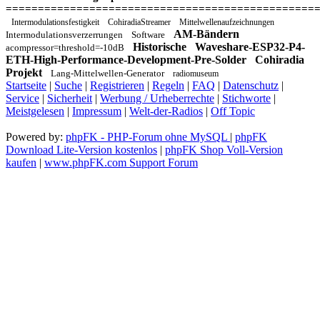
================================================
Intermodulationsfestigkeit
CohiradiaStreamer
Mittelwellenaufzeichnungen
AM-Bändern
Intermodulationsverzerrungen
Software
Historische
Waveshare-ESP32-P4-
acompressor=threshold=-10dB
ETH-High-Performance-Development-Pre-Solder
Cohiradia
Projekt
Lang-Mittelwellen-Generator
radiomuseum
Startseite
|
Suche
|
Registrieren
|
Regeln
|
FAQ
|
Datenschutz
|
Service
|
Sicherheit
|
Werbung / Urheberrechte
|
Stichworte
|
Meistgelesen
|
Impressum
|
Welt-der-Radios
|
Off Topic
Powered by:
phpFK - PHP-Forum ohne MySQL
|
phpFK
Download Lite-Version kostenlos
|
phpFK Shop Voll-Version
kaufen
|
www.phpFK.com Support Forum