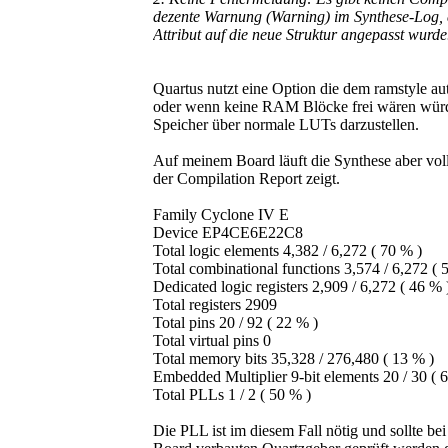
dezente Warnung (Warning) im Synthese-Log, d
Attribut auf die neue Struktur angepasst wurde
Quartus nutzt eine Option die dem ramstyle a
oder wenn keine RAM Blöcke frei wären würde
Speicher über normale LUTs darzustellen.
Auf meinem Board läuft die Synthese aber vol
der Compilation Report zeigt.
Family Cyclone IV E
Device EP4CE6E22C8
Total logic elements 4,382 / 6,272 ( 70 % )
Total combinational functions 3,574 / 6,272 ( 
Dedicated logic registers 2,909 / 6,272 ( 46 % 
Total registers 2909
Total pins 20 / 92 ( 22 % )
Total virtual pins 0
Total memory bits 35,328 / 276,480 ( 13 % )
Embedded Multiplier 9-bit elements 20 / 30 ( 
Total PLLs 1 / 2 ( 50 % )
Die PLL ist im diesem Fall nötig und sollte b