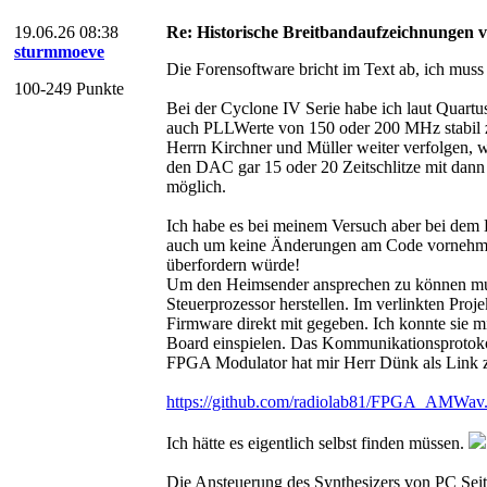
19.06.26 08:38
Re: Historische Breitbandaufzeichnungen 
sturmmoeve
Die Forensoftware bricht im Text ab, ich muss
100-249 Punkte
Bei der Cyclone IV Serie habe ich laut Quart
auch PLLWerte von 150 oder 200 MHz stabil z
Herrn Kirchner und Müller weiter verfolgen, 
den DAC gar 15 oder 20 Zeitschlitze mit dann
möglich.
Ich habe es bei meinem Versuch aber bei dem 
auch um keine Änderungen am Code vornehme
überfordern würde!
Um den Heimsender ansprechen zu können mu
Steuerprozessor herstellen. Im verlinkten Proje
Firmware direkt mit gegeben. Ich konnte sie 
Board einspielen. Das Kommunikationsprotoko
FPGA Modulator hat mir Herr Dünk als Link z
https://github.com/radiolab81/FPGA_AMWav.
Ich hätte es eigentlich selbst finden müssen.
Die Ansteuerung des Synthesizers von PC Sei