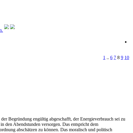
n.
1
..
6
7
8
9
10
der Begründung engültig abgeschafft, der Energieverbrauch sei zu
 in den Abendstunden versorgen. Das entspricht dem
ordnung abschätzen zu können. Das moralisch und politisch