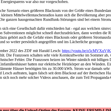
Energiesparens war also nur vorgeschoben.
stische Szenario eines größeren Blackouts von der Größe eines Bund
kleinen Mittelwellentaschenradios kann sich die Bevölkerung aber pr
 Die ganzen hausgemachten Rundfunk-Störungen sind bei einem Stroma
n sich eine Gesellschaft dafür entschieden hat - egal aus welchen sinn
on Subventionen möglichst schnell durchzudrücken, dann werden die R
zu gehört auch die Gefahr eines Blackouts oder größeren Stromausfalls.
nd so weiter persönlich angegriffen und ins Lächerliche gezogen.
ember 2022 des ZDF mit Harald Lesch:
https://youtu.be/o5cMVXqV
hlt. Die Franzosen schalten sehr viele Kernkraftwerke im Sommer ab,
nischer Fehler. Die Franzosen heizen im Winter nämlich mit billigen 
 Einfamilienhäuser hatten nur elektrische Heizkörper an den Wänden.
gedämmte Häuser benötigten bis zu 30.000 kWh. Strom war damals sehr s
 Lesch auftraten, lagen falsch seit dem Blackout auf der iberischen H
nn sich noch mehr solcher Videos anschauen, die zum Teil Propaganda-
ken nur über die Upload-Option des Forums, KEINE FREMD-LIN