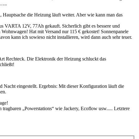
 …..
en, Hauptsache die Heizung läuft weiter. Aber wie kann man das
kus VARTA 12V, 77Ah gekauft. Sicherlich gibt es bessere und
 im Wohnwagen! Hat mit Versand nur 115 € gekostet! Sonnenpanele
avon kann ich sowieso nicht installieren, wird dann auch sehr teuer.
 Art Rechteck. Die Elektronik der Heizung schluckt das
hließt!
acht eingestellt. Ergebnis: Mit dieser Konfiguration läuft die
ken.
Tage!
 tragbaren „Powerstations“ wie Jackery, Ecoflow usw..... Letztere