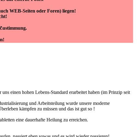
(auch WEB-Seiten oder Foren) liegen!
cht!
e Zustimmung.
n!
r uns einen hohen Lebens-Standard erarbeitet haben (im Prinzip seit
dustrialisierung und Arbeitsteilung wurde unsere moderne
 Überleben kämpfen zu müssen und das ist gut so !
letten eine dauerhafte Heilung zu erreichen.
ufen, passiert eben sowas und es wird wieder passieren!