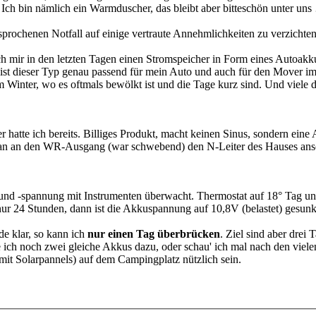
Ich bin nämlich ein Warmduscher, das bleibt aber bitteschön unter uns
esprochenen Notfall auf einige vertraute Annehmlichkeiten zu verzicht
h mir in den letzten Tagen einen Stromspeicher in Form eines Autoak
h ist dieser Typ genau passend für mein Auto und auch für den Mover
m Winter, wo es oftmals bewölkt ist und die Tage kurz sind. Und viele d
hatte ich bereits. Billiges Produkt, macht keinen Sinus, sondern eine
an an den WR-Ausgang (war schwebend) den N-Leiter des Hauses ansc
nd -spannung mit Instrumenten überwacht. Thermostat auf 18° Tag und N
nur 24 Stunden, dann ist die Akkuspannung auf 10,8V (belastet) gesun
de klar, so kann ich
nur einen Tag überbrücken
. Ziel sind aber drei 
ich noch zwei gleiche Akkus dazu, oder schau' ich mal nach den vielen
t Solarpannels) auf dem Campingplatz nützlich sein.