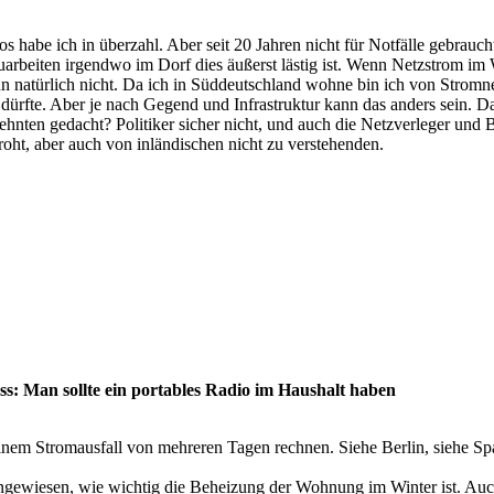
s habe ich in überzahl. Aber seit 20 Jahren nicht für Notfälle gebrauc
rbeiten irgendwo im Dorf dies äußerst lästig ist. Wenn Netzstrom im Wi
nn natürlich nicht. Da ich in Süddeutschland wohne bin ich von Stromn
rfte. Aber je nach Gegend und Infrastruktur kann das anders sein. Daß
zehnten gedacht? Politiker sicher nicht, und auch die Netzverleger und 
oht, aber auch von inländischen nicht zu verstehenden.
s: Man sollte ein portables Radio im Haushalt haben
einem Stromausfall von mehreren Tagen rechnen. Siehe Berlin, siehe Sp
ingewiesen, wie wichtig die Beheizung der Wohnung im Winter ist. Auc