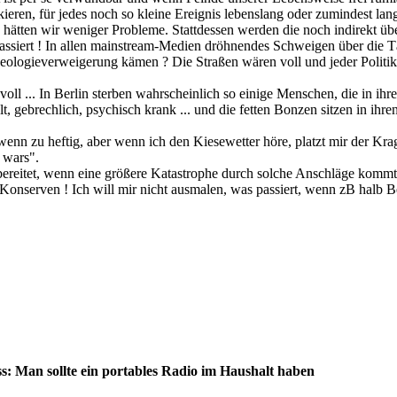
ieren, für jedes noch so kleine Ereignis lebenslang oder zumindest lan
 hätten wir weniger Probleme. Stattdessen werden die noch indirekt übe
siert ! In allen mainstream-Medien dröhnendes Schweigen über die T
deologieverweigerung kämen ? Die Straßen wären voll und jeder Politik
voll ... In Berlin sterben wahrscheinlich so einige Menschen, die in 
t, gebrechlich, psychisch krank ... und die fetten Bonzen sitzen in ihren
wenn zu heftig, aber wenn ich den Kiesewetter höre, platzt mir der Kra
 wars".
ereitet, wenn eine größere Katastrophe durch solche Anschläge kommt
nserven ! Ich will mir nicht ausmalen, was passiert, wenn zB halb Ber
s: Man sollte ein portables Radio im Haushalt haben