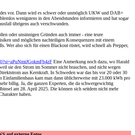
eslandes vor. Dann wird es schwer oder unmöglich UKW und DAB+
oblemlos wenigstens in den Abendstunden informieren und hat sogar
usfall übrigens auch verschwunden.
vollen oder unsinnigen Gründen auch immer - eine teure
isiken und möglichen nachteiligen Konsequenzen mit einem
 Wer also sich für einen Blackout rüstet, wird schnell als Prepper,
jK0?si=aPuNmtJGokmFb4zF
Eine Anmerkung noch dazu, wo Harald
 weil sie den Strom im Sommer nicht brauchen, und nicht wegen
Direktstrom aus Kernkraft. In Schweden war das bis vor 20 oder 30
 Ein Einfamilienhaus kam man dann üblicherweise mit 23.000 kWh pro
ehr billig. Ja, die ganzen Experten, die da schwergewichtig
albinsel am 28. April 2025. Die können sich seitdem nicht mehr
Charakter haben.
KS auf externe Fotos.