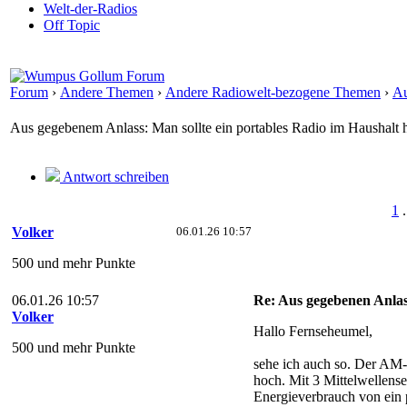
Welt-der-Radios
Off Topic
Forum
›
Andere Themen
›
Andere Radiowelt-bezogene Themen
›
Au
Aus gegebenem Anlass: Man sollte ein portables Radio im Haushalt 
Antwort schreiben
1
.
Volker
06.01.26 10:57
500 und mehr Punkte
06.01.26 10:57
Re: Aus gegebenen Anlas
Volker
Hallo Fernseheumel,
500 und mehr Punkte
sehe ich auch so. Der AM-
hoch. Mit 3 Mittelwellens
Energieverbrauch von ein 