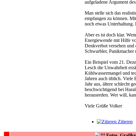
aufgeladene Argument des 
Man stelle sich das reali
empfangen zu können. Mit 
noch etwas Unterhaltung.
Aber es ist doch klar. Wen
Energiewende mit Hilfe v
Denkverbot versehen und da
Schwurbler, Panikmacher u
Ein Beispiel vom 21. Dez
Lesch die Unwahrheit erzä
Kühlwassermangel und tech
Jahren auch üblich. Viele
Jahr aus, ältere schlecht 
beschwichtigend bei Harald
herausreden. Wer will, ka
Viele Grüße Volker
Zitieren
!!!
Fotos, Grafi