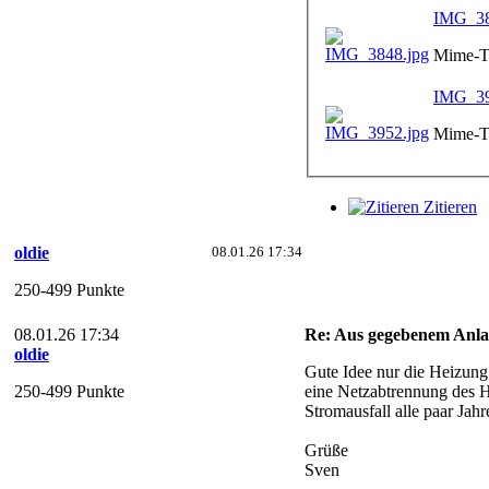
IMG_38
Mime-Ty
IMG_39
Mime-Ty
Zitieren
oldie
08.01.26 17:34
250-499 Punkte
08.01.26 17:34
Re: Aus gegebenem Anlas
oldie
Gute Idee nur die Heizung 
250-499 Punkte
eine Netzabtrennung des He
Stromausfall alle paar Jah
Grüße
Sven