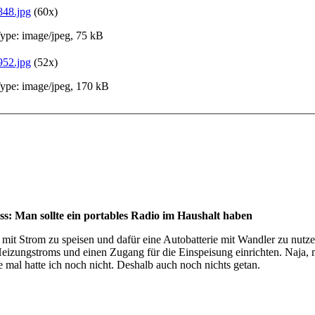
48.jpg
(60x)
pe: image/jpeg, 75 kB
52.jpg
(52x)
pe: image/jpeg, 170 kB
s: Man sollte ein portables Radio im Haushalt haben
mit Strom zu speisen und dafür eine Autobatterie mit Wandler zu nutzen
izungstroms und einen Zugang für die Einspeisung einrichten. Naja, ma
re mal hatte ich noch nicht. Deshalb auch noch nichts getan.