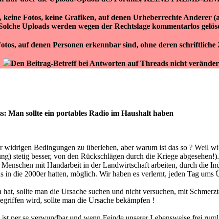
r, keine Fotos, keine Grafiken, auf denen Urheberrechte Anderer 
Solche Uploads werden wegen der Rechtslage kommentarlos gelös
otos, auf denen Personen erkennbar sind, ohne deren schriftlich
Den Beitrag-Betreff bei Antworten auf Threads nicht veränder
s: Man sollte ein portables Radio im Haushalt haben
ter widrigen Bedingungen zu überleben, aber warum ist das so ? Weil wi
rung) stetig besser, von den Rückschlägen durch die Kriege abgesehen!).
 Menschen mit Handarbeit in der Landwirtschaft arbeiten, durch die In
bis in die 2000er hatten, möglich. Wir haben es verlernt, jeden Tag ums
t, sollte man die Ursache suchen und nicht versuchen, mit Schmerztab
egriffen wird, sollte man die Ursache bekämpfen !
 ist per se verwundbar und wenn Feinde unserer Lebensweise frei rumla