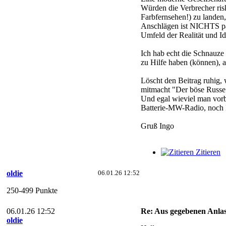
Würden die Verbrecher risk
Farbfernsehen!) zu landen,
Anschlägen ist NICHTS pas
Umfeld der Realität und I
Ich hab echt die Schnauze 
zu Hilfe haben (können), al
Löscht den Beitrag ruhig, 
mitmacht "Der böse Russe
Und egal wieviel man vorb
Batterie-MW-Radio, noch Ko
Gruß Ingo
Zitieren
oldie
06.01.26 12:52
250-499 Punkte
06.01.26 12:52
Re: Aus gegebenen Anlas
oldie