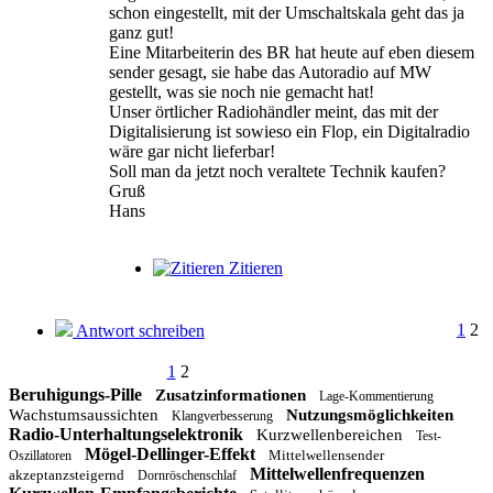
schon eingestellt, mit der Umschaltskala geht das ja
ganz gut!
Eine Mitarbeiterin des BR hat heute auf eben diesem
sender gesagt, sie habe das Autoradio auf MW
gestellt, was sie noch nie gemacht hat!
Unser örtlicher Radiohändler meint, das mit der
Digitalisierung ist sowieso ein Flop, ein Digitalradio
wäre gar nicht lieferbar!
Soll man da jetzt noch veraltete Technik kaufen?
Gruß
Hans
Zitieren
1
2
Antwort schreiben
1
2
Beruhigungs-Pille
Zusatzinformationen
Lage-Kommentierung
Wachstumsaussichten
Nutzungsmöglichkeiten
Klangverbesserung
Radio-Unterhaltungselektronik
Kurzwellenbereichen
Test-
Mögel-Dellinger-Effekt
Mittelwellensender
Oszillatoren
Mittelwellenfrequenzen
akzeptanzsteigernd
Dornröschenschlaf