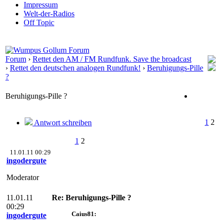
Impressum
Welt-der-Radios
Off Topic
Forum
›
Rettet den AM / FM Rundfunk. Save the broadcast
›
Rettet den deutschen analogen Rundfunk!
›
Beruhigungs-Pille
?
Beruhigungs-Pille ?
1
2
Antwort schreiben
1
2
11.01.11 00:29
ingodergute
Moderator
11.01.11
Re: Beruhigungs-Pille ?
00:29
Caius81:
ingodergute