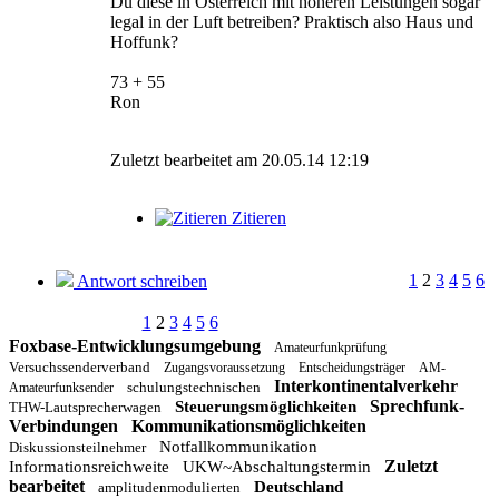
Du diese in Österreich mit höheren Leistungen sogar
legal in der Luft betreiben? Praktisch also Haus und
Hoffunk?
73 + 55
Ron
Zuletzt bearbeitet am 20.05.14 12:19
Zitieren
1
2
3
4
5
6
Antwort schreiben
1
2
3
4
5
6
Foxbase-Entwicklungsumgebung
Amateurfunkprüfung
Versuchssenderverband
Zugangsvoraussetzung
Entscheidungsträger
AM-
Interkontinentalverkehr
schulungstechnischen
Amateurfunksender
Sprechfunk-
Steuerungsmöglichkeiten
THW-Lautsprecherwagen
Verbindungen
Kommunikationsmöglichkeiten
Notfallkommunikation
Diskussionsteilnehmer
Zuletzt
Informationsreichweite
UKW~Abschaltungstermin
bearbeitet
Deutschland
amplitudenmodulierten