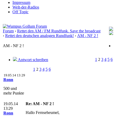
Impressum
Welt-der-Radios
Off Topic
Forum
›
Rettet den AM / FM Rundfunk. Save the broadcast
›
Rettet den deutschen analogen Rundfunk!
›
AM - NF 2 !
AM - NF 2 !
1
2
3
4
5
6
Antwort schreiben
1
2
3
4
5
6
19.05.14 13:29
Ronn
500 und
mehr Punkte
19.05.14
Re: AM - NF 2 !
13:29
Hallo Fernseheumel,
Ronn