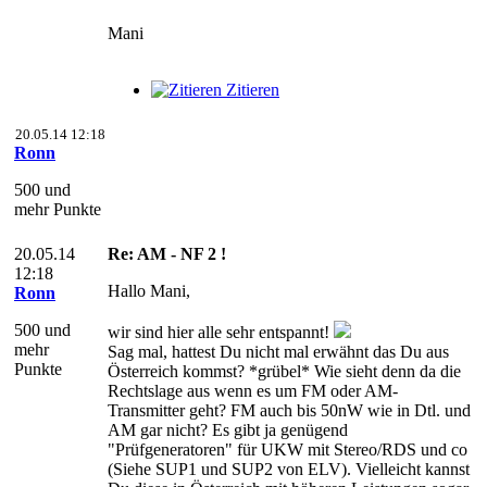
Mani
Zitieren
20.05.14 12:18
Ronn
500 und
mehr Punkte
20.05.14
Re: AM - NF 2 !
12:18
Hallo Mani,
Ronn
500 und
wir sind hier alle sehr entspannt!
mehr
Sag mal, hattest Du nicht mal erwähnt das Du aus
Punkte
Österreich kommst? *grübel* Wie sieht denn da die
Rechtslage aus wenn es um FM oder AM-
Transmitter geht? FM auch bis 50nW wie in Dtl. und
AM gar nicht? Es gibt ja genügend
"Prüfgeneratoren" für UKW mit Stereo/RDS und co
(Siehe SUP1 und SUP2 von ELV). Vielleicht kannst