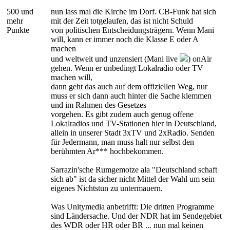
500 und
nun lass mal die Kirche im Dorf. CB-Funk hat sich
mehr
mit der Zeit totgelaufen, das ist nicht Schuld
Punkte
von politischen Entscheidungsträgern. Wenn Mani
will, kann er immer noch die Klasse E oder A
machen
und weltweit und unzensiert (Mani live
) onAir
gehen. Wenn er unbedingt Lokalradio oder TV
machen will,
dann geht das auch auf dem offiziellen Weg, nur
muss er sich dann auch hinter die Sache klemmen
und im Rahmen des Gesetzes
vorgehen. Es gibt zudem auch genug offene
Lokalradios und TV-Stationen hier in Deutschland,
allein in unserer Stadt 3xTV und 2xRadio. Senden
für Jedermann, man muss halt nur selbst den
berühmten Ar*** hochbekommen.
Sarrazin'sche Rumgemotze ala "Deutschland schaft
sich ab" ist da sicher nicht Mittel der Wahl um sein
eigenes Nichtstun zu untermauern.
Was Unitymedia anbetrifft: Die dritten Programme
sind Ländersache. Und der NDR hat im Sendegebiet
des WDR oder HR oder BR ... nun mal keinen