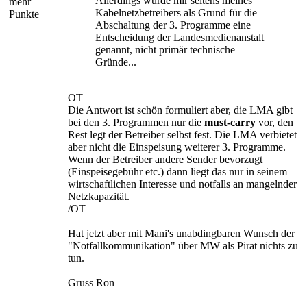
Allerdings wurde mir seitens meines
mehr
Kabelnetzbetreibers als Grund für die
Punkte
Abschaltung der 3. Programme eine
Entscheidung der Landesmedienanstalt
genannt, nicht primär technische
Gründe...
OT
Die Antwort ist schön formuliert aber, die LMA gibt
bei den 3. Programmen nur die
must-carry
vor, den
Rest legt der Betreiber selbst fest. Die LMA verbietet
aber nicht die Einspeisung weiterer 3. Programme.
Wenn der Betreiber andere Sender bevorzugt
(Einspeisegebühr etc.) dann liegt das nur in seinem
wirtschaftlichen Interesse und notfalls an mangelnder
Netzkapazität.
/OT
Hat jetzt aber mit Mani's unabdingbaren Wunsch der
"Notfallkommunikation" über MW als Pirat nichts zu
tun.
Gruss Ron