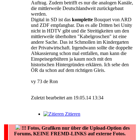
Auftrag. Zudem betrifft es nur die analogen Kanäle,
die mittlerweile Deutschlandweit zurückgebaut
werden.
Digital in SD ist das
komplette
Bouquet von ARD
und ZDF empfangbar. Das es alle Dritten bei Unity
nicht in HDTV gibt und die Streitigkeiten um den
mittlerweile überholten "Kabelgroschen" ist eine
andere Sache. Das ist Schmollen im Kindergarten
der Privatwirtschaft. Irgendwann sollte die doppelte
Abkassierung schon mal entfallen, man kann die
Einspeisegebühren ja kaum noch mit den
historischen Hintergründen erklären. Ich sehe den
ÖR da schon auf dem richtigen Gleis.
vy 73 de Ron
Zuletzt bearbeitet am 19.05.14 13:34
Zitieren
!!!
Fotos, Grafiken nur über die Upload-Option des
Forums, KEINE FREMD-LINKS auf externe Fotos.