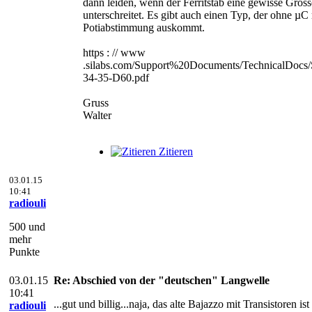
dann leiden, wenn der Ferritstab eine gewisse Gröss
unterschreitet. Es gibt auch einen Typ, der ohne µC
Potiabstimmung auskommt.
https : // www
.silabs.com/Support%20Documents/TechnicalDocs/
34-35-D60.pdf
Gruss
Walter
Zitieren
03.01.15
10:41
radiouli
500 und
mehr
Punkte
03.01.15
Re: Abschied von der "deutschen" Langwelle
10:41
...gut und billig...naja, das alte Bajazzo mit Transistoren i
radiouli