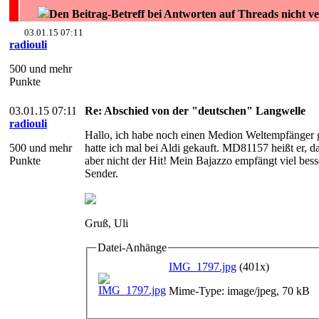
Den Beitrag-Betreff bei Antworten auf Threads nicht v
03.01.15 07:11
radiouli
500 und mehr
Punkte
03.01.15 07:11
Re: Abschied von der "deutschen" Langwelle
radiouli
Hallo, ich habe noch einen Medion Weltempfänger 
500 und mehr
hatte ich mal bei Aldi gekauft. MD81157 heißt er, das
Punkte
aber nicht der Hit! Mein Bajazzo empfängt viel bes
Sender.
Gruß, Uli
Datei-Anhänge
IMG_1797.jpg
(401x)
Mime-Type: image/jpeg, 70 kB