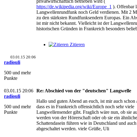
privatwirtschaftlich betrieben wird (
https://de.wikipedia.org/wiki/Europe_1
). Offenbar l
Langwellenrundfunk noch Geld verdienen. Mit 2 M
zu den stärksten Rundfunksendern Europas. Ein Ab
ist mir nicht bekannt. Vielleicht ist der Langwellen
historischen Gründen in Frankreich besonders belieb
Zitieren
03.01.15 20:06
radiouli
500 und mehr
Punkte
03.01.15 20:06
Re: Abschied von der "deutschen" Langwelle
radiouli
Hallo und guten Abend an euch, ist mir auch schon 
500 und mehr
dass es in Frankreich offensichtlich noch sehr viele
Punkte
Langwellensender gibt. Fraglich wäre nun, ob sie a
werden von der Hörerschaft oder ob sie ein ähnlich
Schattendasein führen wie in Deutschland und auc
abgeschaltet werden. viele Grüße, Uli