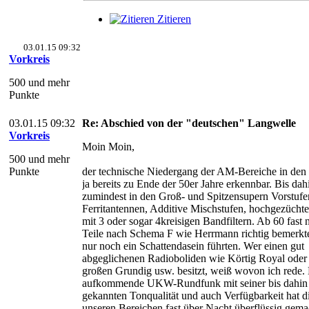
Zitieren
03.01.15 09:32
Vorkreis
500 und mehr
Punkte
03.01.15 09:32
Re: Abschied von der "deutschen" Langwelle
Vorkreis
Moin Moin,
500 und mehr
Punkte
der technische Niedergang der AM-Bereiche in den
ja bereits zu Ende der 50er Jahre erkennbar. Bis dah
zumindest in den Groß- und Spitzensupern Vorstufe
Ferritantennen, Additive Mischstufen, hochgezüchte
mit 3 oder sogar 4kreisigen Bandfiltern. Ab 60 fas
Teile nach Schema F wie Herrmann richtig bemerkte,
nur noch ein Schattendasein führten. Wer einen gut
abgeglichenen Radioboliden wie Körtig Royal oder 
großen Grundig usw. besitzt, weiß wovon ich rede.
aufkommende UKW-Rundfunk mit seiner bis dahin 
gekannten Tonqualität und auch Verfügbarkeit hat 
unseren Bereichen fast über Nacht überflüssig gema