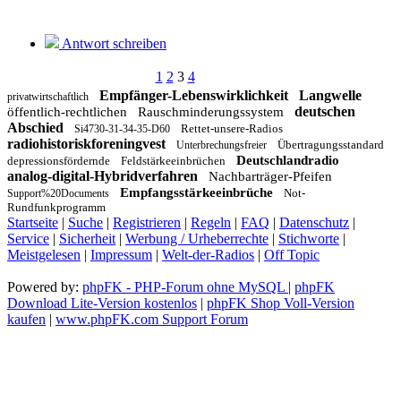
Antwort schreiben
1
2
3
4
Empfänger-Lebenswirklichkeit
Langwelle
privatwirtschaftlich
deutschen
öffentlich-rechtlichen
Rauschminderungssystem
Abschied
Rettet-unsere-Radios
Si4730-31-34-35-D60
radiohistoriskforeningvest
Übertragungsstandard
Unterbrechungsfreier
Deutschlandradio
depressionsfördernde
Feldstärkeeinbrüchen
analog-digital-Hybridverfahren
Nachbarträger-Pfeifen
Empfangsstärkeeinbrüche
Not-
Support%20Documents
Rundfunkprogramm
Startseite
|
Suche
|
Registrieren
|
Regeln
|
FAQ
|
Datenschutz
|
Service
|
Sicherheit
|
Werbung / Urheberrechte
|
Stichworte
|
Meistgelesen
|
Impressum
|
Welt-der-Radios
|
Off Topic
Powered by:
phpFK - PHP-Forum ohne MySQL
|
phpFK
Download Lite-Version kostenlos
|
phpFK Shop Voll-Version
kaufen
|
www.phpFK.com Support Forum