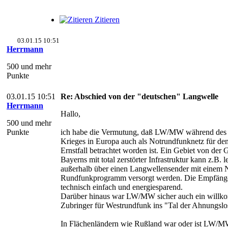
Zitieren
03.01.15 10:51
Herrmann
500 und mehr
Punkte
03.01.15 10:51
Re: Abschied von der "deutschen" Langwelle
Herrmann
Hallo,
500 und mehr
Punkte
ich habe die Vermutung, daß LW/MW während des 
Krieges in Europa auch als Notrundfunknetz für de
Ernstfall betrachtet worden ist. Ein Gebiet von der 
Bayerns mit total zerstörter Infrastruktur kann z.B. l
außerhalb über einen Langwellensender mit einem 
Rundfunkprogramm versorgt werden. Die Empfänge
technisch einfach und energiesparend.
Darüber hinaus war LW/MW sicher auch ein willk
Zubringer für Westrundfunk ins "Tal der Ahnungsl
In Flächenländern wie Rußland war oder ist LW/MW