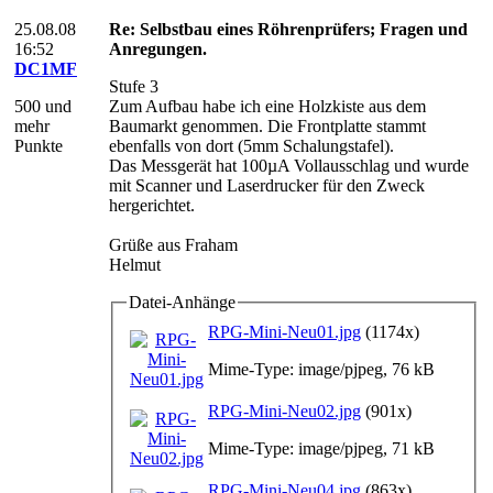
25.08.08
Re: Selbstbau eines Röhrenprüfers; Fragen und
16:52
Anregungen.
DC1MF
Stufe 3
500 und
Zum Aufbau habe ich eine Holzkiste aus dem
mehr
Baumarkt genommen. Die Frontplatte stammt
Punkte
ebenfalls von dort (5mm Schalungstafel).
Das Messgerät hat 100µA Vollausschlag und wurde
mit Scanner und Laserdrucker für den Zweck
hergerichtet.
Grüße aus Fraham
Helmut
Datei-Anhänge
RPG-Mini-Neu01.jpg
(1174x)
Mime-Type: image/pjpeg, 76 kB
RPG-Mini-Neu02.jpg
(901x)
Mime-Type: image/pjpeg, 71 kB
RPG-Mini-Neu04.jpg
(863x)