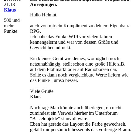
21:13
Anregungen.
Klaus
Hallo Helmut,
500 und
mehr
auch von mir ein Kompliment zu deinem Eigenbau-
Punkte
RPG.
Ich habe das Funke W19 vor vielen Jahren
kennengelernt und war von dessen Größe und
Gewicht beeindruckt.
Ein kleines Gerät wie deines, womöglich noch
netzunabhängig, stellt schon eine große Hilfe z.B.
auf dem Flohmarkt oder auf Radiobörsen dar.
Sollte es dann noch vergleichbare Werte liefern wie
das Funke - umso besser.
Viele Grüße
Klaus
Nachtrag: Man könnte auch überlegen, ob nicht
zumindest ein Verweis hierher im Unterforum
"Bastelobjekte" sinnvoll wäre.
Eben hat gerade das Layout die Farbe gewechselt,
gefällt mir persönlich besser als das vorherige Braun.