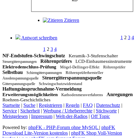
Zitieren
1
2
3
4
Antwort schreiben
1
2
3
4
NF-Endstufen-Schwingschutz
Keramik-3-Stufenschalter
Röhrenprüfers
LCD-Einbaumessinstrumente
Steuergitterspannungen
Elektrodenschluss-Prüfung
Mögel-Dellinger-Effekt
Röhrenprüfer
Selbstbau
Röhrenprüferhersteller
Schirmgitterspannungen
Steuergitterspannungsquelle
Anodenspannungsquelle
Schwingschutzwiderstand
Gitterspannungsquelle
Haftungsinspruchnahme-Vermeidung
Anregungen
Erweiterungsmöglichkeiten
Kathodenmessverfahrens
Roehren-Geschichtliches
Startseite
|
Suche
|
Registrieren
|
Regeln
|
FAQ
|
Datenschutz
|
Service
|
Sicherheit
|
Werbung / Urheberrechte
|
Stichworte
|
Meistgelesen
|
Impressum
|
Welt-der-Radios
|
Off Topic
Powered by:
phpFK - PHP-Forum ohne MySQL
|
phpFK
Download Lite-Version kostenlos
|
phpFK Shop Voll-Version