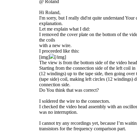
@ Roland
Hi Roland,
I'm sorry, but I really did'nt quite understand You
explanation.
Let me explain what I did:
I removed the cover plate on the bottom of the v
the coils
with a new wire.
I proceeded like this:
[img]
[/img]
The view is from the bottom side of the video hea
Starting from the connection side of the left coil in l
(12 windings) up to the tape side, then going over t
(tape side) coil, making left circles (12 windings) 
connection side.
Do You think that was correct?
I soldered the wire to the connectors.
I checked the video head assembly with an oscillo
was no interruption.
I cannot try any recordings yet, because I’m wait
transistors for the frequency comparison part.