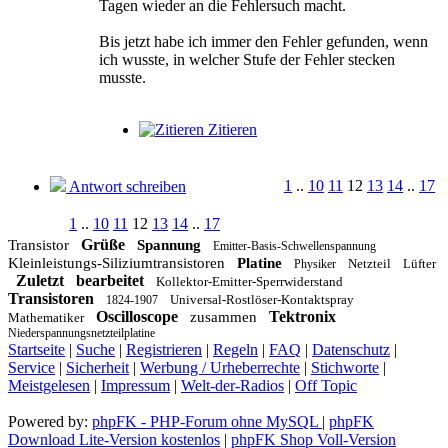
Tagen wieder an die Fehlersuch macht.
Bis jetzt habe ich immer den Fehler gefunden, wenn
ich wusste, in welcher Stufe der Fehler stecken
musste.
Zitieren
1
..
10
11
12
13
14
..
17
Antwort schreiben
1
..
10
11
12
13
14
..
17
Grüße
Transistor
Spannung
Emitter-Basis-Schwellenspannung
Kleinleistungs-Siliziumtransistoren
Platine
Netzteil
Lüfter
Physiker
Zuletzt
bearbeitet
Kollektor-Emitter-Sperrwiderstand
Transistoren
Universal-Rostlöser-Kontaktspray
1824-1907
Oscilloscope
Tektronix
zusammen
Mathematiker
Niederspannungsnetzteilplatine
Startseite
|
Suche
|
Registrieren
|
Regeln
|
FAQ
|
Datenschutz
|
Service
|
Sicherheit
|
Werbung / Urheberrechte
|
Stichworte
|
Meistgelesen
|
Impressum
|
Welt-der-Radios
|
Off Topic
Powered by:
phpFK - PHP-Forum ohne MySQL
|
phpFK
Download Lite-Version kostenlos
|
phpFK Shop Voll-Version