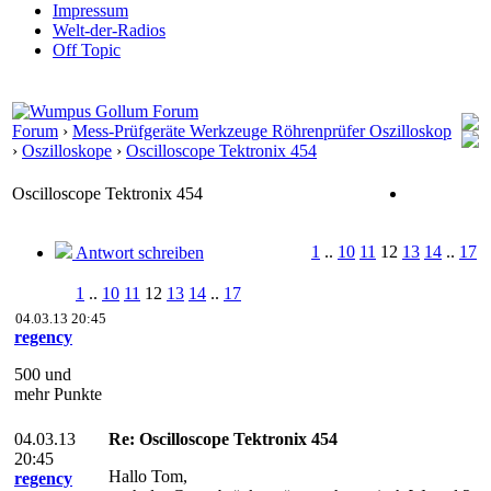
Impressum
Welt-der-Radios
Off Topic
Forum
›
Mess-Prüfgeräte Werkzeuge Röhrenprüfer Oszilloskop
›
Oszilloskope
›
Oscilloscope Tektronix 454
Oscilloscope Tektronix 454
1
..
10
11
12
13
14
..
17
Antwort schreiben
1
..
10
11
12
13
14
..
17
04.03.13 20:45
regency
500 und
mehr Punkte
04.03.13
Re: Oscilloscope Tektronix 454
20:45
Hallo Tom,
regency