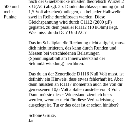
nach der Graetzbrücke müssten theoretisch Wurzel 2
500 und
x U(AC) abzgl. 2 x Diodendurchlassspannung (rund
mehr
1,5 Volt abziehen) anliegen, da bei jeder Halbwelle
Punkte
zwei in Reihe durchflossen werden. Diese
Gleichspannung wird durch C1112 (2800 µF)
geglättet, zu dem parallel R1112 (10 kOhm) liegt.
Was misst du da DC? Und AC?
Das im Schaltplan die Rechnung nicht aufgeht, muss
dich nicht irritieren, das kann durch Runden und
Messen bei verschiedenen Belastungen
(Spannungsabfall am Innenwiderstand der
Sekundärwicklung) herrühren.
Das du an der Zenerdiode D1116 Null Volt misst, ist
definitiv ein Hinweis, dass etwas fehlerhaft ist. Aber
dann müssten an R1117 momentan auch die von dir
gemessenen 10,6 Volt abfallen anstelle von 3 Volt.
Dann müsste dieser Widerstand ziemlich heiss
werden, wenn er nicht für diese Verlustleistung
ausgelegt ist. Tut er das oder ist er schon hinüber?
Schöne Grüße,
Jan