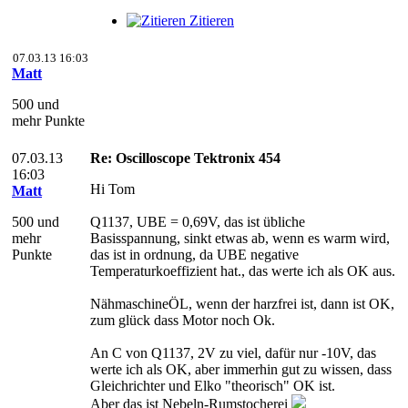
Zitieren
07.03.13 16:03
Matt
500 und
mehr Punkte
07.03.13
Re: Oscilloscope Tektronix 454
16:03
Hi Tom
Matt
500 und
Q1137, UBE = 0,69V, das ist übliche
mehr
Basisspannung, sinkt etwas ab, wenn es warm wird,
Punkte
das ist in ordnung, da UBE negative
Temperaturkoeffizient hat., das werte ich als OK aus.
NähmaschineÖL, wenn der harzfrei ist, dann ist OK,
zum glück dass Motor noch Ok.
An C von Q1137, 2V zu viel, dafür nur -10V, das
werte ich als OK, aber immerhin gut zu wissen, dass
Gleichrichter und Elko "theorisch" OK ist.
Aber das ist Nebeln-Rumstocherei