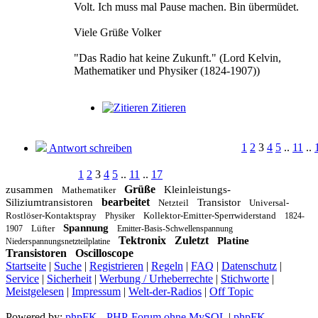
Volt. Ich muss mal Pause machen. Bin übermüdet.
Viele Grüße Volker
"Das Radio hat keine Zukunft." (Lord Kelvin,
Mathematiker und Physiker (1824-1907))
Zitieren
1
2
3
4
5
..
11
..
Antwort schreiben
1
2
3
4
5
..
11
..
17
Grüße
zusammen
Kleinleistungs-
Mathematiker
bearbeitet
Siliziumtransistoren
Transistor
Netzteil
Universal-
Rostlöser-Kontaktspray
Kollektor-Emitter-Sperrwiderstand
Physiker
1824-
Spannung
Lüfter
1907
Emitter-Basis-Schwellenspannung
Tektronix
Zuletzt
Platine
Niederspannungsnetzteilplatine
Transistoren
Oscilloscope
Startseite
|
Suche
|
Registrieren
|
Regeln
|
FAQ
|
Datenschutz
|
Service
|
Sicherheit
|
Werbung / Urheberrechte
|
Stichworte
|
Meistgelesen
|
Impressum
|
Welt-der-Radios
|
Off Topic
Powered by:
phpFK - PHP-Forum ohne MySQL
|
phpFK