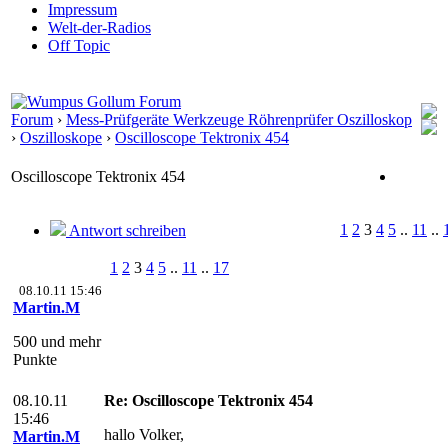
Impressum
Welt-der-Radios
Off Topic
Forum
›
Mess-Prüfgeräte Werkzeuge Röhrenprüfer Oszilloskop
›
Oszilloskope
›
Oscilloscope Tektronix 454
Oscilloscope Tektronix 454
1
2
3
4
5
..
11
..
Antwort schreiben
1
2
3
4
5
..
11
..
17
08.10.11 15:46
Martin.M
500 und mehr
Punkte
08.10.11
Re: Oscilloscope Tektronix 454
15:46
hallo Volker,
Martin.M