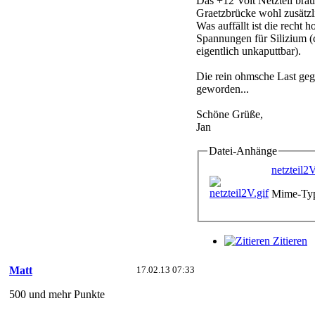
Das +12 Volt Netzteil brau
Graetzbrücke wohl zusätzl
Was auffällt ist die recht
Spannungen für Silizium (
eigentlich unkaputtbar).
Die rein ohmsche Last gege
geworden...
Schöne Grüße,
Jan
Datei-Anhänge
netzteil2V
Mime-Typ
Zitieren
Matt
17.02.13 07:33
500 und mehr Punkte