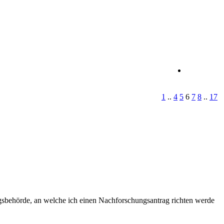
1
..
4
5
6
7
8
..
17
ngsbehörde, an welche ich einen Nachforschungsantrag richten werde