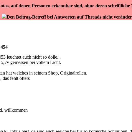
otos, auf denen Personen erkennbar sind, ohne deren schriftlich
Den Beitrag-Betreff bei Antworten auf Threads nicht veränder
 454
53 leuchtet auch nicht so dolle...
r 5,7v gemessen bei vollem Licht.
tan hat welches in seinem Shop, Originalrollen.
 das fehlt öfters
rzl. willkommen
n kl. Inbus hast, da sind auch welche bei für so komische Schrauben, d