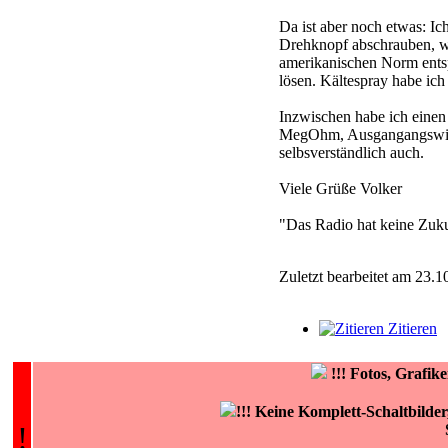
Da ist aber noch etwas: I
Drehknopf abschrauben, wa
amerikanischen Norm entspr
lösen. Kältespray habe ich
Inzwischen habe ich einen
MegOhm, Ausgangangswider
selbsverständlich auch.
Viele Grüße Volker
"Das Radio hat keine Zuku
Zuletzt bearbeitet am 23.1
Zitieren
!!!
Fotos, Grafi
!!! Keine Komplett-Schaltbilde
!