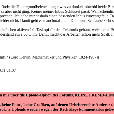
ch finde die Hintergrundbeleuchtung etwas zu dunkel, obwohl beide Bir
s aber nicht ging. Keiner meiner Inbus-Schlüssel passt. Wahrscheinli
echen. Ich habe mir deshalb einen passenden Inbus zurechtgefeilt. Tro
 leider nicht. Damit geht es manchmal auch. Die Inbus-Schraube zieht 
 einfachen aktiven 1:1-Taskopf für den Tektronix gebaut, welcher bis 
stand etwa 50 Ohm. Damit macht das Arbeiten schon mehr Spaß. Für
nft." (Lord Kelvin, Mathematiker und Physiker (1824-1907))
0.11 21:07
ken nur über die Upload-Option des Forums, KEINE FREMD-LIN
r, keine Fotos, keine Grafiken, auf denen Urheberrechte Anderer 
Solche Uploads werden wegen der Rechtslage kommentarlos gelös