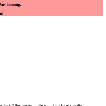
e Zustimmung.
n!
er hat 6 Zähnchen und mittig ein Loch. Das paßt in die