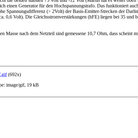
cht die beiden stabilen 75 Volt und -12 Volt (Martin hat es weiter oben 
ich einen Generator für den Hochspannungstrafo. Das funktioniert auc
 hohe Spannungsdifferenz (> 2Volt) der Basis-Emitter-Strecken der Darli
ca. 0,6 Volt). Die Gleichsstromverstärkungen (hFE) liegen bei 35 und 
n Masse nach dem Netzteil sind gemessene 10,7 Ohm, dass scheint mir s
.gif
(692x)
e: image/gif, 19 kB