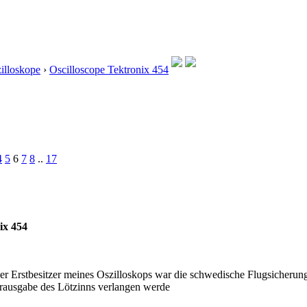
illoskope
›
Oscilloscope Tektronix 454
4
5
6
7
8
..
17
ix 454
Der Erstbesitzer meines Oszilloskops war die schwedische Flugsicheru
rausgabe des Lötzinns verlangen werde