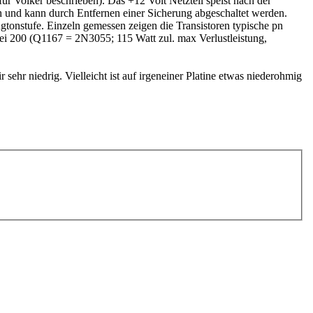
für Volker beschrieben). Das +12 Volt Netzteil speist nach der
h und kann durch Entfernen einer Sicherung abgeschaltet werden.
ngtonstufe. Einzeln gemessen zeigen die Transistoren typische pn
bei 200 (Q1167 = 2N3055; 115 Watt zul. max Verlustleistung,
ehr niedrig. Vielleicht ist auf irgeneiner Platine etwas niederohmig