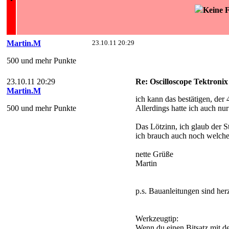
Keine F
Martin.M
23.10.11 20:29
500 und mehr Punkte
23.10.11 20:29
Re: Oscilloscope Tektronix
Martin.M
ich kann das bestätigen, der 4
500 und mehr Punkte
Allerdings hatte ich auch nu
Das Lötzinn, ich glaub der S
ich brauch auch noch welche,
nette Grüße
Martin
p.s. Bauanleitungen sind he
Werkzeugtip:
Wenn du einen Bitsatz mit de