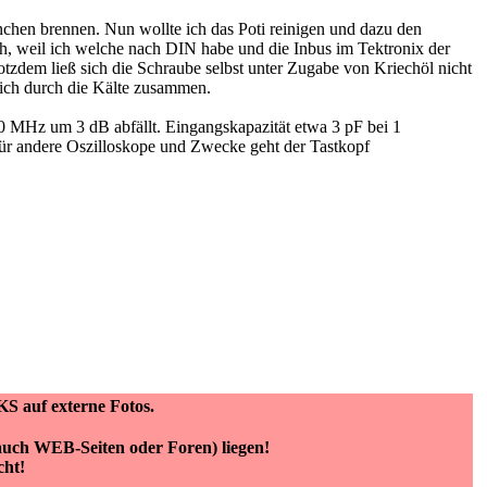
nchen brennen. Nun wollte ich das Poti reinigen und dazu den
ch, weil ich welche nach DIN habe und die Inbus im Tektronix der
tzdem ließ sich die Schraube selbst unter Zugabe von Kriechöl nicht
sich durch die Kälte zusammen.
50 MHz um 3 dB abfällt. Eingangskapazität etwa 3 pF bei 1
 andere Oszilloskope und Zwecke geht der Tastkopf
KS auf externe Fotos.
(auch WEB-Seiten oder Foren) liegen!
cht!