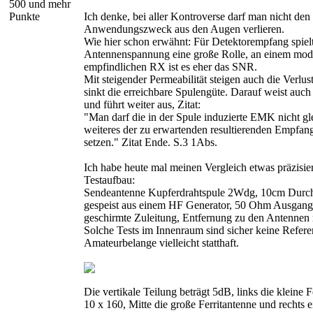
500 und mehr
Punkte
Ich denke, bei aller Kontroverse darf man nicht den
Anwendungszweck aus den Augen verlieren.
Wie hier schon erwähnt: Für Detektorempfang spielt 
Antennenspannung eine große Rolle, an einem mo
empfindlichen RX ist es eher das SNR.
Mit steigender Permeabilität steigen auch die Verlus
sinkt die erreichbare Spulengüte. Darauf weist auc
und führt weiter aus, Zitat:
"Man darf die in der Spule induzierte EMK nicht gl
weiteres der zu erwartenden resultierenden Empfa
setzen." Zitat Ende. S.3 1Abs.
Ich habe heute mal meinen Vergleich etwas präzisier
Testaufbau:
Sendeantenne Kupferdrahtspule 2Wdg, 10cm Durc
gespeist aus einem HF Generator, 50 Ohm Ausgang
geschirmte Zuleitung, Entfernung zu den Antennen
Solche Tests im Innenraum sind sicher keine Refere
Amateurbelange vielleicht statthaft.
Die vertikale Teilung beträgt 5dB, links die kleine F
10 x 160, Mitte die große Ferritantenne und rechts e