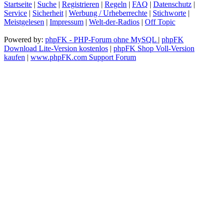
Startseite
|
Suche
|
Registrieren
|
Regeln
|
FAQ
|
Datenschutz
|
Service
|
Sicherheit
|
Werbung / Urheberrechte
|
Stichworte
|
Meistgelesen
|
Impressum
|
Welt-der-Radios
|
Off Topic
Powered by:
phpFK - PHP-Forum ohne MySQL
|
phpFK
Download Lite-Version kostenlos
|
phpFK Shop Voll-Version
kaufen
|
www.phpFK.com Support Forum