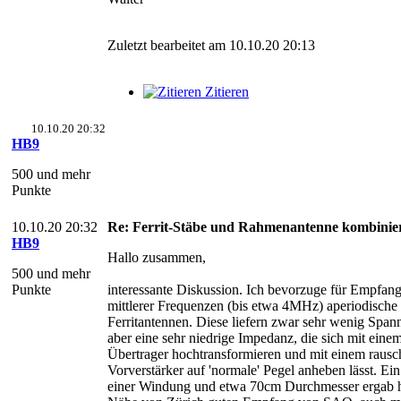
Zuletzt bearbeitet am 10.10.20 20:13
Zitieren
10.10.20 20:32
HB9
500 und mehr
Punkte
10.10.20 20:32
Re: Ferrit-Stäbe und Rahmenantenne kombinie
HB9
Hallo zusammen,
500 und mehr
Punkte
interessante Diskussion. Ich bevorzuge für Empfang
mittlerer Frequenzen (bis etwa 4MHz) aperiodisch
Ferritantennen. Diese liefern zwar sehr wenig Spa
aber eine sehr niedrige Impedanz, die sich mit eine
Übertrager hochtransformieren und mit einem raus
Vorverstärker auf 'normale' Pegel anheben lässt. Ei
einer Windung und etwa 70cm Durchmesser ergab hi