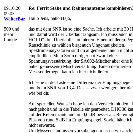
09.10.20
Re: Ferrit-Stäbe und Rahmenantenne kombinieren
09:03
Hallo Jens, hallo Hajo,
WalterBar
500 und
das mit dem SNR ist so eine Sache. Ich arbeite mit 30 
mehr
und damit wird der Überlauf langsam. Ich muss auch 
Punkte
HOLD" drei Überläufe summieren. Einen mittleren Peg
Rauschlinie zu wählen birgt auch Ungenauigkeiten.
Spektrumanalysatoren sind im allgemeinen auch nicht s
empfindlich. Mein Sourcefolger hat zwar keine
Spannungsverstärkung, der SA602-Mischer aber eine kl
näher gemessene) Mischverstärkung. Einen definierten
Messsenderpegel kann ich hier nicht liefern.
Ich sehe in der Liste eine Differenz der Empfangspegel
und beim SNR von 13,4. Das ist zwar weniger aber nich
wie bei dir.
Auf speziellen Wunsch habe ich den Versuch mit den 
nachgeholt und in die Tabelle eingearbeitet. DHO38 ka
auf der Referenzantenne um 0,6 dB besser an. Bereinigt
Plus von rund 5 dB im Empfangspegel. Soviel hätte ich 
nicht erwartet.
Um Missverständnissen vorzubeugen müssen wir auch 