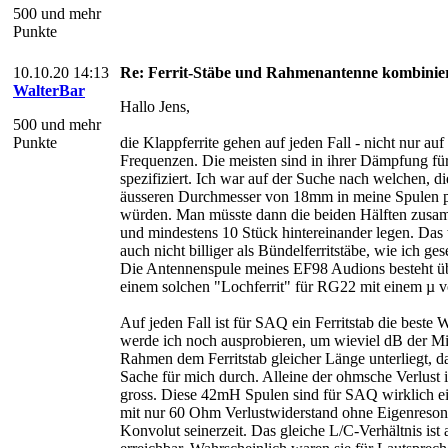
500 und mehr
Punkte
10.10.20 14:13
Re: Ferrit-Stäbe und Rahmenantenne kombinie
WalterBar
Hallo Jens,
500 und mehr
Punkte
die Klappferrite gehen auf jeden Fall - nicht nur au
Frequenzen. Die meisten sind in ihrer Dämpfung f
spezifiziert. Ich war auf der Suche nach welchen, d
äusseren Durchmesser von 18mm in meine Spulen 
würden. Man müsste dann die beiden Hälften zusa
und mindestens 10 Stück hintereinander legen. Das
auch nicht billiger als Bündelferritstäbe, wie ich ge
Die Antennenspule meines EF98 Audions besteht üb
einem solchen "Lochferrit" für RG22 mit einem µ v
Auf jeden Fall ist für SAQ ein Ferritstab die beste W
werde ich noch ausprobieren, um wieviel dB der M
Rahmen dem Ferritstab gleicher Länge unterliegt, da
Sache für mich durch. Alleine der ohmsche Verlust 
gross. Diese 42mH Spulen sind für SAQ wirklich ei
mit nur 60 Ohm Verlustwiderstand ohne Eigenreso
Konvolut seinerzeit. Das gleiche L/C-Verhältnis is