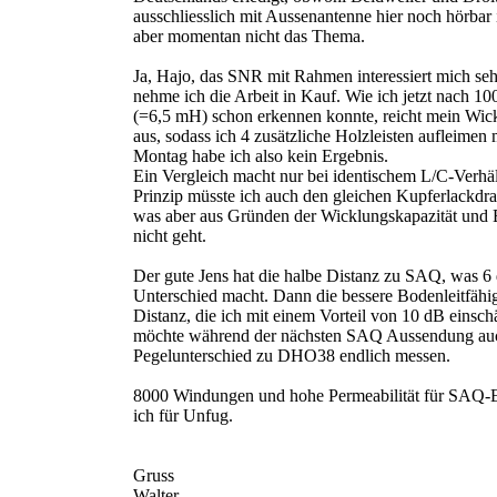
ausschliesslich mit Aussenantenne hier noch hörbar i
aber momentan nicht das Thema.
Ja, Hajo, das SNR mit Rahmen interessiert mich seh
nehme ich die Arbeit in Kauf. Wie ich jetzt nach 
(=6,5 mH) schon erkennen konnte, reicht mein Wic
aus, sodass ich 4 zusätzliche Holzleisten aufleimen
Montag habe ich also kein Ergebnis.
Ein Vergleich macht nur bei identischem L/C-Verhäl
Prinzip müsste ich auch den gleichen Kupferlackdr
was aber aus Gründen der Wicklungskapazität und
nicht geht.
Der gute Jens hat die halbe Distanz zu SAQ, was 6
Unterschied macht. Dann die bessere Bodenleitfähig
Distanz, die ich mit einem Vorteil von 10 dB einschä
möchte während der nächsten SAQ Aussendung au
Pegelunterschied zu DHO38 endlich messen.
8000 Windungen und hohe Permeabilität für SAQ-
ich für Unfug.
Gruss
Walter