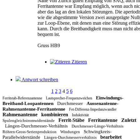
Nähe von Zürich guten Empfang von SAQ, auch mi
Ferritantenne war Empfang möglich, wenn auch nic
aber das lag an den lokalen Störungen. Die aperiod
wie die abgestimmte Version zwei ausgeprägte Nulls
zur Loop-Ebene, mit denen man eine Störung effizi
kann. Durch die Breitbandigkeit muss man nicht a
bequem ist.
Gruss HB9
Zitieren
Antwort schreiben
1
2
3
4
5
6
Einwindungs-
Ferritstab-Referenzantenne
Lautsprecher-Frequenzweichen
Breitband-Loopantennen
Durchmesser
Aussenantenne-
Rahmenantenne-Ferritantenne
Fet-Differenz-Impedanzwandler
Rahmenantenne
kombinieren
Induktivität
Ferrit-Stäbe
Ferritantenne
Zuletzt
Spulengleichstromwiderstände
Längen-Durchmesser-Verhältnis
Durchmesser-Länge-Verhältnis
Schwingkreis-
Röhren-Gross-Serienproduktion
Windungen
bearbeitet
Parallelwiderstände
Längen-Durchmesserverhältnis