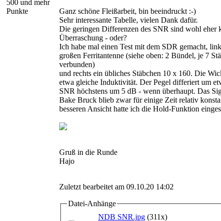
500 und mehr
Punkte
Ganz schöne Fleißarbeit, bin beeindruckt :-)
Sehr interessante Tabelle, vielen Dank dafür.
Die geringen Differenzen des SNR sind wohl eher 
Überraschung - oder?
Ich habe mal einen Test mit dem SDR gemacht, link
großen Ferritantenne (siehe oben: 2 Bündel, je 7 Stä
verbunden)
und rechts ein übliches Stäbchen 10 x 160. Die Wi
etwa gleiche Induktivität. Der Pegel differiert um e
SNR höchstens um 5 dB - wenn überhaupt. Das Si
Bake Bruck blieb zwar für einige Zeit relativ konsta
besseren Ansicht hatte ich die Hold-Funktion einges
Gruß in die Runde
Hajo
Zuletzt bearbeitet am 09.10.20 14:02
Datei-Anhänge
NDB SNR.jpg
(311x)