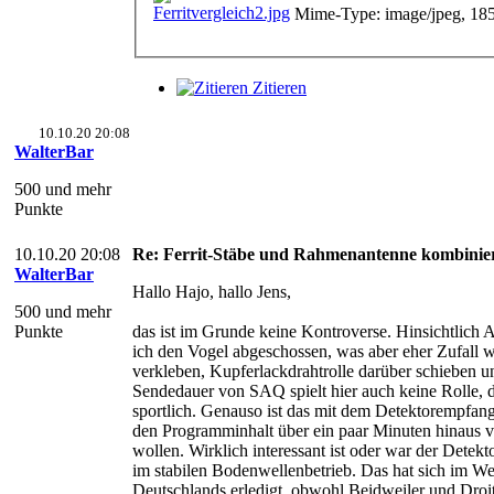
Mime-Type: image/jpeg, 18
Zitieren
10.10.20 20:08
WalterBar
500 und mehr
Punkte
10.10.20 20:08
Re: Ferrit-Stäbe und Rahmenantenne kombinie
WalterBar
Hallo Hajo, hallo Jens,
500 und mehr
Punkte
das ist im Grunde keine Kontroverse. Hinsichtlich
ich den Vogel abgeschossen, was aber eher Zufall wa
verkleben, Kupferlackdrahtrolle darüber schieben un
Sendedauer von SAQ spielt hier auch keine Rolle, d
sportlich. Genauso ist das mit dem Detektorempfan
den Programminhalt über ein paar Minuten hinaus v
wollen. Wirklich interessant ist oder war der Detek
im stabilen Bodenwellenbetrieb. Das hat sich im We
Deutschlands erledigt, obwohl Beidweiler und Droi