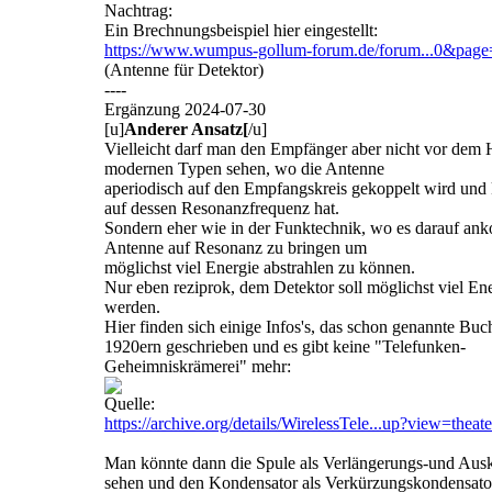
Nachtrag:
Ein Brechnungsbeispiel hier eingestellt:
https://www.wumpus-gollum-forum.de/forum...0&pag
(Antenne für Detektor)
----
Ergänzung 2024-07-30
[u]
Anderer Ansatz[
/u]
Vielleicht darf man den Empfänger aber nicht vor dem 
modernen Typen sehen, wo die Antenne
aperiodisch auf den Empfangskreis gekoppelt wird und
auf dessen Resonanzfrequenz hat.
Sondern eher wie in der Funktechnik, wo es darauf an
Antenne auf Resonanz zu bringen um
möglichst viel Energie abstrahlen zu können.
Nur eben reziprok, dem Detektor soll möglichst viel En
werden.
Hier finden sich einige Infos's, das schon genannte Bu
1920ern geschrieben und es gibt keine "Telefunken-
Geheimniskrämerei" mehr:
Quelle:
https://archive.org/details/WirelessTele...up?view=theate
Man könnte dann die Spule als Verlängerungs-und Aus
sehen und den Kondensator als Verkürzungskondensato