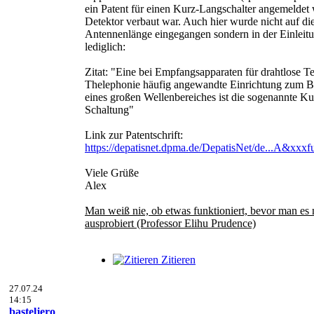
ein Patent für einen Kurz-Langschalter angemeldet
Detektor verbaut war. Auch hier wurde nicht auf di
Antennenlänge eingegangen sondern in der Einleitu
lediglich:
Zitat: "Eine bei Empfangsapparaten für drahtlose T
Thelephonie häufig angewandte Einrichtung zum B
eines großen Wellenbereiches ist die sogenannte K
Schaltung"
Link zur Patentschrift:
https://depatisnet.dpma.de/DepatisNet/de...A&xxxf
Viele Grüße
Alex
Man weiß nie, ob etwas funktioniert, bevor man es 
ausprobiert (Professor Elihu Prudence)
Zitieren
27.07.24
14:15
basteljero