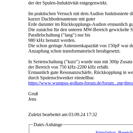
der der Spulen-Induktivität entgegenwirkt.
Im praktischen Versuch mit dem Audion funktionierte d
kurzer Dachbodenantenne mit guter
Erde darunter im Rückkopplungs-Audion erstaunlich gu
Die zunächst für den unteren MW-Bereich gewickelte S
Parallelschaltung ("lang") nur bis
980 kHz benutzt werden.
Die schon geringe Antennenkapazität von 150pF war d
Anzapfung schon transformatorisch herabgesetzt.
In Serienschaltung ("kurz") wurde nun mit 300p Zusat
der Bereich von 750 kHz-2200 kHz erfaßt.
Erstaunlich gute Resonanzschärfe, Rückkopplung in w
durch Spulenschwenker einstellbar.
https://www.wumpus-gollum-forum.de/forum...mp;thr
Gruß
Jens
Zuletzt bearbeitet am 03.09.24 17:32
Datei-Anhänge
Simulation_Bereic