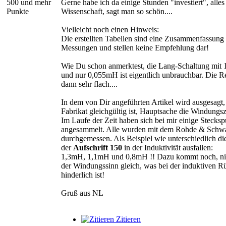
500 und mehr
Gerne habe ich da einige Stunden "investiert", alles
Punkte
Wissenschaft, sagt man so schön....
Vielleicht noch einen Hinweis:
Die erstellten Tabellen sind eine Zusammenfassung
Messungen und stellen keine Empfehlung dar!
Wie Du schon anmerktest, die Lang-Schaltung mit
und nur 0,055mH ist eigentlich unbrauchbar. Die R
dann sehr flach....
In dem von Dir angeführten Artikel wird ausgesagt,
Fabrikat gleichgültig ist, Hauptsache die Windungs
Im Laufe der Zeit haben sich bei mir einige Stecksp
angesammelt. Alle wurden mit dem Rohde & Sch
durchgemessen. Als Beispiel wie unterschiedlich di
der
Aufschrift 150
in der Induktivität ausfallen:
1,3mH, 1,1mH und 0,8mH !! Dazu kommt noch, nic
der Windungssinn gleich, was bei der induktiven 
hinderlich ist!
Gruß aus NL
Zitieren