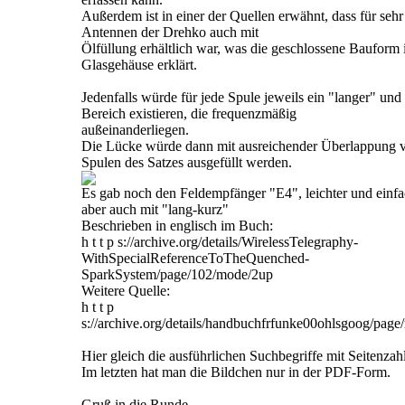
Außerdem ist in einer der Quellen erwähnt, dass für sehr
Antennen der Drehko auch mit
Ölfüllung erhältlich war, was die geschlossene Bauform
Glasgehäuse erklärt.
Jedenfalls würde für jede Spule jeweils ein "langer" und
Bereich existieren, die frequenzmäßig
außeinanderliegen.
Die Lücke würde dann mit ausreichender Überlappung 
Spulen des Satzes ausgefüllt werden.
Es gab noch den Feldempfänger "E4", leichter und einfa
aber auch mit "lang-kurz"
Beschrieben in englisch im Buch:
h t t p s://archive.org/details/WirelessTelegraphy-
WithSpecialReferenceToTheQuenched-
SparkSystem/page/102/mode/2up
Weitere Quelle:
h t t p
s://archive.org/details/handbuchfrfunke00ohlsgoog/pag
Hier gleich die ausführlichen Suchbegriffe mit Seitenzahl
Im letzten hat man die Bildchen nur in der PDF-Form.
Gruß in die Runde