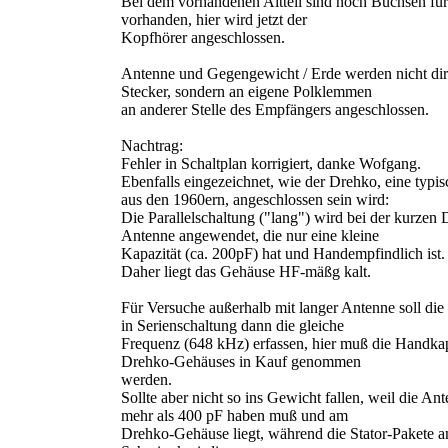
Bei dem vorhandenen Altteil sind noch Buchsen fü
vorhanden, hier wird jetzt der
Kopfhörer angeschlossen.
Antenne und Gegengewicht / Erde werden nicht dir
Stecker, sondern an eigene Polklemmen
an anderer Stelle des Empfängers angeschlossen.
Nachtrag:
Fehler in Schaltplan korrigiert, danke Wofgang.
Ebenfalls eingezeichnet, wie der Drehko, eine typ
aus den 1960ern, angeschlossen sein wird:
Die Parallelschaltung ("lang") wird bei der kurzen
Antenne angewendet, die nur eine kleine
Kapazität (ca. 200pF) hat und Handempfindlich ist.
Daher liegt das Gehäuse HF-mäßg kalt.
Für Versuche außerhalb mit langer Antenne soll die
in Serienschaltung dann die gleiche
Frequenz (648 kHz) erfassen, hier muß die Handkap
Drehko-Gehäuses in Kauf genommen
werden.
Sollte aber nicht so ins Gewicht fallen, weil die An
mehr als 400 pF haben muß und am
Drehko-Gehäuse liegt, während die Stator-Pakete 