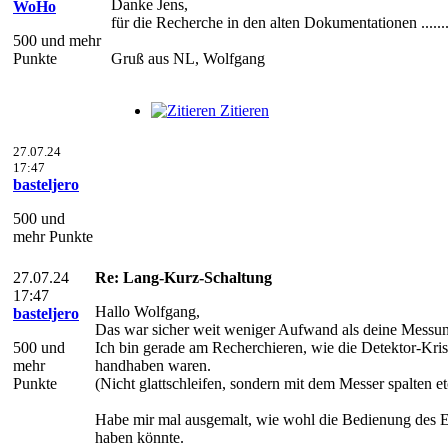
Danke Jens,
WoHo
für die Recherche in den alten Dokumentationen ......
500 und mehr
Punkte
Gruß aus NL, Wolfgang
Zitieren
27.07.24
17:47
basteljero
500 und
mehr Punkte
27.07.24
Re: Lang-Kurz-Schaltung
17:47
Hallo Wolfgang,
basteljero
Das war sicher weit weniger Aufwand als deine Messu
500 und
Ich bin gerade am Recherchieren, wie die Detektor-Kris
mehr
handhaben waren.
Punkte
(Nicht glattschleifen, sondern mit dem Messer spalten et
Habe mir mal ausgemalt, wie wohl die Bedienung des 
haben könnte.