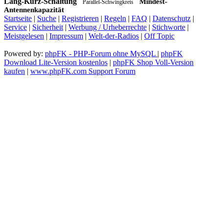
Lang-Kurz-Schaltung
Mindest-
Parallel-Schwingkreis
Antennenkapazität
Startseite
|
Suche
|
Registrieren
|
Regeln
|
FAQ
|
Datenschutz
|
Service
|
Sicherheit
|
Werbung / Urheberrechte
|
Stichworte
|
Meistgelesen
|
Impressum
|
Welt-der-Radios
|
Off Topic
Powered by:
phpFK - PHP-Forum ohne MySQL
|
phpFK
Download Lite-Version kostenlos
|
phpFK Shop Voll-Version
kaufen
|
www.phpFK.com Support Forum