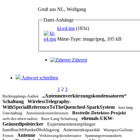
Gruß aus NL, Wolfgang
Datei-Anhänge
kl-e4.jpg
(183x)
Mime-Type: image/jpeg, 105 kB
Zitieren
Antwort schreiben
1
2
3
„Antennenverkürzungskondensatoren“
Rückkopplungs-Audion
Schaltung
WirelessTelegraphy-
WithSpecialReferenceToTheQuenched-SparkSystem
kurz-lang-
Restteile-Detektor-Projekt
Antennenkonstruktionen
Umschaltung
ehemals-UKW-
welt-der-alten-radios
Kurz-Lang-Schaltung
Geäusedipolstecker
Experimentierempfänger
handbuchfrfunke00ohlsgoog
Antennenkapazität
Wumpus-Gollum-
Antenne
Forum
Verkürzungskondensator
Spannungsresonanzkreis