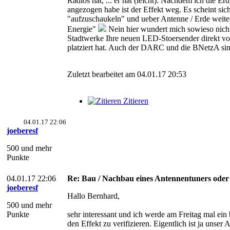
Radios hat, ... er hat (leicht). Nachdem ich die E
angezogen habe ist der Effekt weg. Es scheint sich
"aufzuschaukeln" und ueber Antenne / Erde weit
Energie"
Nein hier wundert mich sowieso nicht
Stadtwerke Ihre neuen LED-Stoersender direkt v
platziert hat. Auch der DARC und die BNetzA sin
Zuletzt bearbeitet am 04.01.17 20:53
Zitieren
04.01.17 22:06
joeberesf
500 und mehr
Punkte
04.01.17 22:06
Re: Bau / Nachbau eines Antennentuners ode
joeberesf
Hallo Bernhard,
500 und mehr
Punkte
sehr interessant und ich werde am Freitag mal ein
den Effekt zu verifizieren. Eigentlich ist ja unser