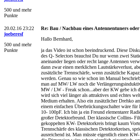
500 und mehr
Punkte
20.02.16 23:22
Re: Bau / Nachbau eines Antennentuners ode
joeberesf
Hallo Bernhard,
500 und mehr
Punkte
ja das Video ist schon beeindruckend. Diese Dis
des Q- Selectors brauchst Du nur wenn zwei Stati
aneinander liegen oder recht lange Antennen ver
dann zwar einen merklichen Lautstärkeverlust, ab
zusätzliche Trennschärfe, wenn zusätzliche Kapazi
werden. Genau so wie schon im Manual beschriebe
man auf MW/ LW noch die Verlängerungsinduktivitä
MW / LW - Freak schon...aber der KW gebe ich da
wird sich viel länger als attraktives und echtes w
Medium erhalten. Also ein zusätzlicher Drehko 
einem einfachen Überbrückungsschalter wäre fü
10- 100pF. Ich bin ja ein Freund elementarer Rad
großer Detektorfreund. Der klassische Collins- Fil
gekoppelten KW- Detektorkreis bringt kaum Vortei
Trennschärfe des klassischen Detektorkreises, spri
ausreichend ist. Man müsste eigentlich einen KW-