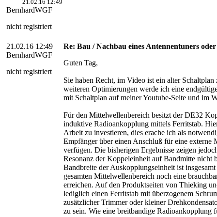
21.02.16 12:49
BernhardWGF
nicht registriert
21.02.16 12:49
Re: Bau / Nachbau eines Antennentuners ode
BernhardWGF
Guten Tag,
nicht registriert
Sie haben Recht, im Video ist ein alter Schaltplan
weiteren Optimierungen werde ich eine endgültige
mit Schaltplan auf meiner Youtube-Seite und im 
Für den Mittelwellenbereich besitzt der DE32 Ko
induktive Radioankopplung mittels Ferritstab. Hier
Arbeit zu investieren, dies erache ich als notwendi
Empfänger über einen Anschluß für eine externe 
verfügen. Die bisherigen Ergebnisse zeigen jedoch
Resonanz der Koppeleinheit auf Bandmitte nicht be
Bandbreite der Auskopplungseinheit ist insgesamt
gesamten Mittelwellenbereich noch eine brauchba
erreichen. Auf den Produktseiten von Thieking u
lediglich einen Ferritstab mit überzogenem Schru
zusätzlicher Trimmer oder kleiner Drehkondensator
zu sein. Wie eine breitbandige Radioankopplung fü