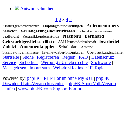
Antwort schreiben
1
2
3
4
5
Antennentuners
Empfangsverbesserungen
Amateurgegenmaßnahmen
Selector
Verlängerungsinduktivitäten
Foliendrehkondensatoren
Nachbau
Bernhard
vielleicht
Keramikkondensatoren
bearbeitet
Gebrauchtgerätebestellliste
AM-Heimsenderlandschaft
Zuletzt
Antennenkoppler
Schaltplan
Antenne
Stahlbetonverhältnisse
Internet-ueber-Stromkabel
Überbrückungsschalter
Startseite
|
Suche
|
Registrieren
|
Regeln
|
FAQ
|
Datenschutz
|
Service
|
Sicherheit
|
Werbung / Urheberrechte
|
Stichworte
|
Meistgelesen
|
Impressum
|
Welt-der-Radios
|
Off Topic
Powered by:
phpFK - PHP-Forum ohne MySQL
|
phpFK
Download Lite-Version kostenlos
|
phpFK Shop Voll-Version
kaufen
|
www.phpFK.com Support Forum