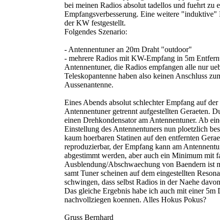
bei meinen Radios absolut tadellos und fuehrt zu e
Empfangsverbesserung. Eine weitere "induktive"
der KW festgestellt.
Folgendes Szenario:
- Antennentuner an 20m Draht "outdoor"
- mehrere Radios mit KW-Empfang in 5m Entfer
Antennentuner, die Radios empfangen alle nur ueb
Teleskopantenne haben also keinen Anschluss zu
Aussenantenne.
Eines Abends absolut schlechter Empfang auf de
Antennentuner getrennt aufgestellten Geraeten. Dur
einen Drehkondensator am Antennentuner. Ab ein
Einstellung des Antennentuners nun ploetzlich be
kaum hoerbaren Statinen auf den entfernten Gerae
reproduzierbar, der Empfang kann am Antennent
abgestimmt werden, aber auch ein Minimum mit fas
Ausblendung/Abschwaechung von Baendern ist m
samt Tuner scheinen auf dem eingestellten Resona
schwingen, dass selbst Radios in der Naehe davon
Das gleiche Ergebnis habe ich auch mit einer 5m
nachvollziegen koennen. Alles Hokus Pokus?
Gruss Bernhard