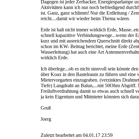
Dagegen ist jeder Zerhacker, Energiesparlampe usw
Aktivitäten kann ich nur noch befriedigend durch
ist. Ganz, ganz schlimm! Nur die Erdleitung / Zen
reicht....damit wir wieder beim Thema wären.
Erde ist halt nicht immer wirklich Erde, Masse..et
schnell kapazitive Verbindungswege...wenn der E
kurz und mit ausreichendem Querschnitt direkt abg
schon im KW- Beitrag berichtet, meine Erde (Zent
Wasserleitung) hat auch eine Art Antennenverhalte
wirklich Erde.
Ich überlege...ob es nicht sinnvoll sein könnte de
über Koax in den Bastelraum zu führen und eine 
Mietervorgarten einzugraben. (verzinktes Drahtnet
Tiefe) Langdraht an Balun,...mit 50Ohm Abgriff. N
Freiluftverdrahtung damit so etwas auch schnell ve
ja kein Eigentum und Mitmieter könnten sich dara
Gruß
Joerg
Zuletzt bearbeitet am 04.01.17 23:59