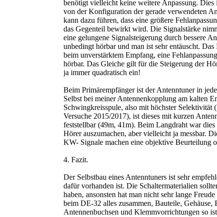
benötigt vielleicht keine weitere Anpassung. Dies 
von der Konfiguration der gerade verwendeten A
kann dazu führen, dass eine größere Fehlanpassu
das Gegenteil bewirkt wird. Die Signalstärke nimm
eine gelungene Signalsteigerung durch bessere A
unbedingt hörbar und man ist sehr entäuscht. Da
beim unverstärktem Empfang, eine Fehlanpassung 
hörbar. Das Gleiche gilt für die Steigerung der Hör
ja immer quadratisch ein!
Beim Primärempfänger ist der Antenntuner in jed
Selbst bei meiner Antennenkopplung am kalten E
Schwingkreisspule, also mit höchster Selektivität
Versuche 2015/2017), ist dieses mit kurzen Anten
feststellbar (49m, 41m). Beim Langdraht war dies n
Hörer auszumachen, aber vielleicht ja messbar. D
KW- Signale machen eine objektive Beurteilung of
4. Fazit.
Der Selbstbau eines Antenntuners ist sehr empfehl
dafür vorhanden ist. Die Schaltermaterialien sollte
haben, ansonsten hat man nicht sehr lange Freud
beim DE-32 alles zusammen, Bauteile, Gehäuse, 
Antennenbuchsen und Klemmvorrichtungen so ist d