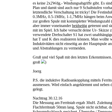
es keine 2x2Wdg.- Windungsabgriffe gibt. Es sin
Plan und damit sind auch nur 9 Schaltstufen vorh
letztendliche Verschaltung ist tricky! Die Festinduk
0.3MHz, 0.5-1MHz, 1-1,7MHz hängen beim Anwä
zur großen Spule mit kommpletter Windungszahl
aber immer voneinander
beidseitig
getrennt und s
mit im Spiel. Ich habe versucht deine Ur- Skizze 
verwendete Drehschalter S1 hat zwei unabhängig
hat T und K dies realisieren können. Man wollte 
Induktivitäten nicht einseitig an der Hauptspule a
und Abstrahlungen zu vermeiden.
Gruß und viel Spaß mit den letzten Erkenntnissen.
groß
)
Joerg
P.S. die induktive Radioankopplung mittels Ferrit
ausmessen. Wird einfach angeklemmt und neben d
gelegt.
Nachtrag 30.12.16
Die Messung am Ferritstab ergab 30uH. Zuleitung 
Flachferritstab 50mm lang. Spule nicht sichtbar, d
Schrumpfschlauch gesichert. Übergabe / Trennung