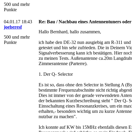
500 und mehr
Punkte
04.01.17 18:43
Re: Bau / Nachbau eines Antennentuners ode
joeberesf
Hallo Bernhard, hallo zusammen,
500 und mehr
Punkte
ich habe den DE-32 nun ausgiebig am R-311 un
getestet und bin sehr zufrieden. Die in Deinem Vi
Signalverbesserung kann ich bestätigen. Hier no
zu meinen Tests. Außenantenne ca.20m Langdrah
Zimmerantenne (Parterre).
1. Der Q- Selector
Es ist so, dass ohne den Selector in Stellung A (B
bestimmte Frequenzabschnitte nicht richtig abge
Dies ist immer von der gerade verwendeten Anten
der bekannten Kurzbeschreibung steht " Der Q- Se
Einsschaltung eines Resonanzkreises, um ein max
erhalten,- besonders wichtig um zu kurze Ante
nutzbar zu machen".
Ich konnte auf KW bis 15MHz ebenfalls diesen Eff