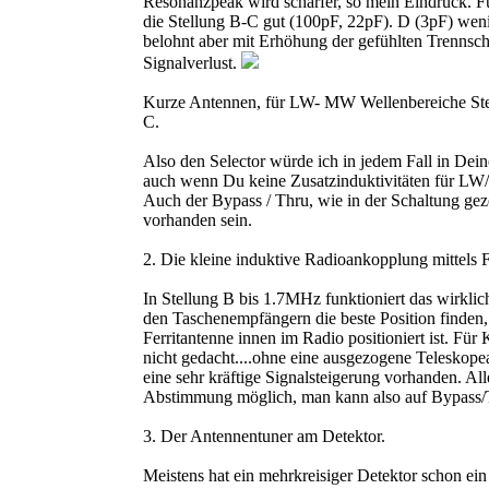
Resonanzpeak wird schärfer, so mein Eindruck. Fü
die Stellung B-C gut (100pF, 22pF). D (3pF) wenig
belohnt aber mit Erhöhung der gefühlten Trennsch
Signalverlust.
Kurze Antennen, für LW- MW Wellenbereiche St
C.
Also den Selector würde ich in jedem Fall in Dein
auch wenn Du keine Zusatzinduktivitäten für LW
Auch der Bypass / Thru, wie in der Schaltung geze
vorhanden sein.
2. Die kleine induktive Radioankopplung mittels Fe
In Stellung B bis 1.7MHz funktioniert das wirkli
den Taschenempfängern die beste Position finden,
Ferritantenne innen im Radio positioniert ist. Für 
nicht gedacht....ohne eine ausgezogene Teleskope
eine sehr kräftige Signalsteigerung vorhanden. All
Abstimmung möglich, man kann also auf Bypass/T
3. Der Antennentuner am Detektor.
Meistens hat ein mehrkreisiger Detektor schon ei