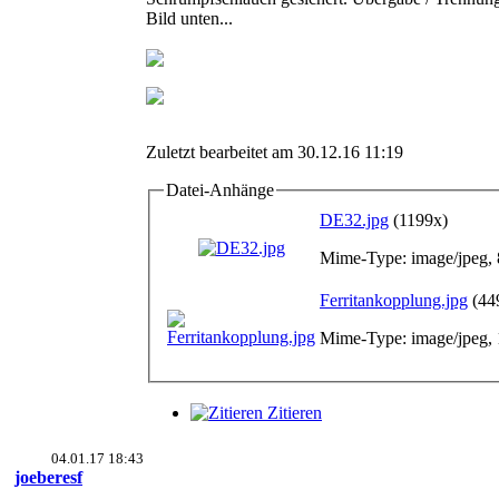
Bild unten...
Zuletzt bearbeitet am 30.12.16 11:19
Datei-Anhänge
DE32.jpg
(1199x)
Mime-Type: image/jpeg,
Ferritankopplung.jpg
(44
Mime-Type: image/jpeg,
Zitieren
04.01.17 18:43
joeberesf