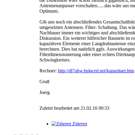
die Dimension wäre schon ziemlich gigantisch, un
Antennenanpasser vorschalten......das wäre aus me
Optimum.
Gib uns noch ein abschließendes Gesamtschaltbild 
umgesetzten Antennen- Filter- Schaltung. Das wäre
Nachbauer immer ein wichtiges und abschließende
Diskussion. Ein weiterer hilfreicher Baustein ist e
kapazitiven Elemente einer Langdrahtantenne ein
berechnen. Dies hat natürlich ggfs. Auswirkungen
Filterdimensionierung oder einer echten Direktan
Schwingkreises.
Rechner:
http://dl7ahw.bplaced.net/kapazitaet.htm
Gruß
Joerg
Zuletzt bearbeitet am 21.02.16 00:33
Zitieren