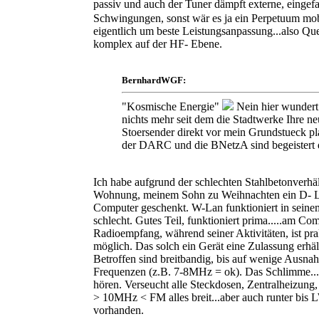
passiv und auch der Tuner dämpft externe, einge
Schwingungen, sonst wär es ja ein Perpetuum mob
eigentlich um beste Leistungsanpassung...also Quel
komplex auf der HF- Ebene.
BernhardWGF:
"Kosmische Energie"
Nein hier wundert
nichts mehr seit dem die Stadtwerke Ihre 
Stoersender direkt vor mein Grundstueck pla
der DARC und die BNetzA sind begeistert 
Ich habe aufgrund der schlechten Stahlbetonverhäl
Wohnung, meinem Sohn zu Weihnachten ein D- La
Computer geschenkt. W-Lan funktioniert in sein
schlecht. Gutes Teil, funktioniert prima.....am Co
Radioempfang, während seiner Aktivitäten, ist pra
möglich. Das solch ein Gerät eine Zulassung erhält,
Betroffen sind breitbandig, bis auf wenige Ausna
Frequenzen (z.B. 7-8MHz = ok). Das Schlimme...
hören. Verseucht alle Steckdosen, Zentralheizun
> 10MHz < FM alles breit...aber auch runter bis 
vorhanden.