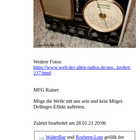
Weitere Fotos:
https://www.welt-der-alten-radios.de/aus...krohet-
237.html
MFG Rainer
Möge die Welle mit uns sein und kein Mögel-
Dellinger-Effekt auftreten.
Zuletzt bearbeitet am 28.01.21 20:06
WalterBar
und
Roehren-Lutz
gefällt der