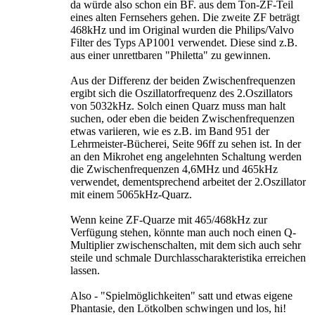
da würde also schon ein BF. aus dem Ton-ZF-Teil
eines alten Fernsehers gehen. Die zweite ZF beträgt
468kHz und im Original wurden die Philips/Valvo
Filter des Typs AP1001 verwendet. Diese sind z.B.
aus einer unrettbaren "Philetta" zu gewinnen.
Aus der Differenz der beiden Zwischenfrequenzen
ergibt sich die Oszillatorfrequenz des 2.Oszillators
von 5032kHz. Solch einen Quarz muss man halt
suchen, oder eben die beiden Zwischenfrequenzen
etwas variieren, wie es z.B. im Band 951 der
Lehrmeister-Bücherei, Seite 96ff zu sehen ist. In der
an den Mikrohet eng angelehnten Schaltung werden
die Zwischenfrequenzen 4,6MHz und 465kHz
verwendet, dementsprechend arbeitet der 2.Oszillator
mit einem 5065kHz-Quarz.
Wenn keine ZF-Quarze mit 465/468kHz zur
Verfügung stehen, könnte man auch noch einen Q-
Multiplier zwischenschalten, mit dem sich auch sehr
steile und schmale Durchlasscharakteristika erreichen
lassen.
Also - "Spielmöglichkeiten" satt und etwas eigene
Phantasie, den Lötkolben schwingen und los, hi!