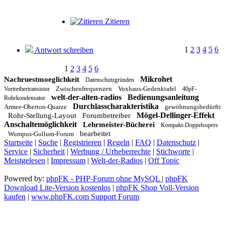
Zitieren
1
2
3
4
5
6
Antwort schreiben
1
2
3
4
5
6
Mikrohet
Nachruestmoeglichkeit
Datenschutzgründen
Zwischenfrequenzen
Voxhaus-Gedenktafel
Vortreibertransistor
40pF-
welt-der-alten-radios
Bedienungsanleitung
Rohrkondensator
Durchlasscharakteristika
Armee-Oberton-Quarze
gewöhnungsbedürfti
Mögel-Dellinger-Effekt
Rohr-Stellung-Layout
Forumbetreiber
Anschaltemöglichkeit
Lehrmeister-Bücherei
Kompakt-Doppelsupers
bearbeitet
Wumpus-Gollum-Forum
Startseite
|
Suche
|
Registrieren
|
Regeln
|
FAQ
|
Datenschutz
|
Service
|
Sicherheit
|
Werbung / Urheberrechte
|
Stichworte
|
Meistgelesen
|
Impressum
|
Welt-der-Radios
|
Off Topic
Powered by:
phpFK - PHP-Forum ohne MySQL
|
phpFK
Download Lite-Version kostenlos
|
phpFK Shop Voll-Version
kaufen
|
www.phpFK.com Support Forum