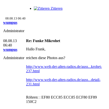
Zitieren
08.08.13 06:40
wumpus
Administrator
08.08.13
Re: Funke Mikrohet
06:40
Hallo Frank,
wumpus
Administrator
reichen diese Photos aus?
http://www.welt-der-alten-radios.de/auss...krohet-
237.html
http://www.welt-der-alten-radios.de/auss...detail-
231.html
Röhren: : EF80 ECC85 ECC85 ECF80 EF89
150C2