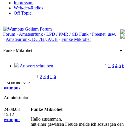
Impressum
Welt-der-Radios
Off Topic
Forum
›
Amateurfunk / LPD / PMR / CB Funk / Freenet, usw.
›
Amateurfunk, DC7BJ, AUB
›
Funke Mikrohet
Funke Mikrohet
1
2
3
4
5
6
Antwort schreiben
1
2
3
4
5
6
24.08.08 15:12
wumpus
Administrator
24.08.08
Funke Mikrohet
15:12
Hallo zusammen,
wumpus
mit einer gewissen Freude melde ich sozusagen den