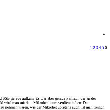
1
2
3
4
5
6
d SSB gerade aufkam. Es war aber gerade Paffrath, der an der
 Geld wird man mit dem Mikrohet kaum verdient haben. Das
 zu nehmen waren, wie der Mikrohet übrigens auch. Ist man freilich