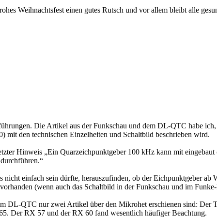
frohes Weihnachtsfest einen gutes Rutsch und vor allem bleibt alle gesu
führungen. Die Artikel aus der Funkschau und dem DL-QTC habe ich, 
) mit den technischen Einzelheiten und Schaltbild beschrieben wird.
 letzter Hinweis „Ein Quarzeichpunktgeber 100 kHz kann mit eingebaut 
 durchführen.“
es nicht einfach sein dürfte, herauszufinden, ob der Eichpunktgeber ab 
t vorhanden (wenn auch das Schaltbild in der Funkschau und im Funke-
s im DL-QTC nur zwei Artikel über den Mikrohet erschienen sind: Der T
965. Der RX 57 und der RX 60 fand wesentlich häufiger Beachtung.