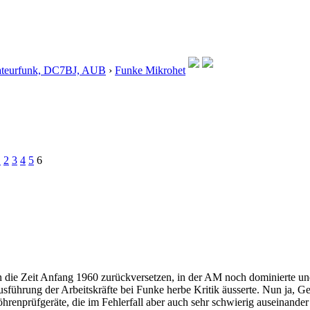
teurfunk, DC7BJ, AUB
›
Funke Mikrohet
1
2
3
4
5
6
in die Zeit Anfang 1960 zurückversetzen, in der AM noch dominierte un
usführung der Arbeitskräfte bei Funke herbe Kritik äusserte. Nun ja,
renprüfgeräte, die im Fehlerfall aber auch sehr schwierig auseinander