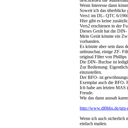
beschrieben die Mathemati
Wenn Interesse dann könnte
Soweit ich das überblick
Vers1 im DL- QTC 6/1960 
Hier gibt es keine zusätz
Vers2 erschienen in der F
Dieses Gerät hat die DIN-
Mein Gerät könnte ein Zwit
vorhanden.
Es könnte aber sein dass d
unbraucbar, einige ZF- Fil
original Filter von Phillip
Die DIN- Buchse ist ledigl
Zur Bedienung: Eigentlich 
einzustellen.
Der BFO- ist gewöhnungsbe
Exemplar auch die BFO- Fr
Ich habe am letzten MAS (
Freude.
Wie das dann aussah kannst
http://www.dl0hbs.de/qrp
Wenn ich auch sicherlich n
einfach mailen.