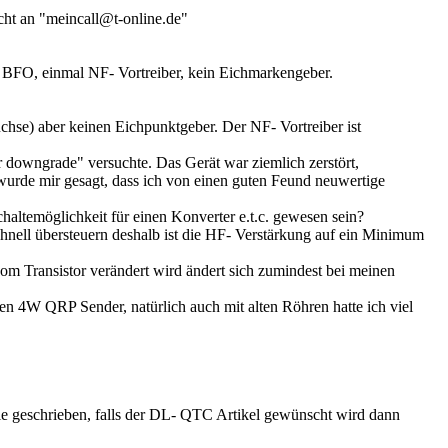
icht an "meincall@t-online.de"
al BFO, einmal NF- Vortreiber, kein Eichmarkengeber.
uchse) aber keinen Eichpunktgeber. Der NF- Vortreiber ist
er downgrade" versuchte. Das Gerät war ziemlich zerstört,
o wurde mir gesagt, dass ich von einen guten Feund neuwertige
haltemöglichkeit für einen Konverter e.t.c. gewesen sein?
 schnell übersteuern deshalb ist die HF- Verstärkung auf ein Minimum
om Transistor verändert wird ändert sich zumindest bei meinen
 4W QRP Sender, natürlich auch mit alten Röhren hatte ich viel
 wie geschrieben, falls der DL- QTC Artikel gewünscht wird dann