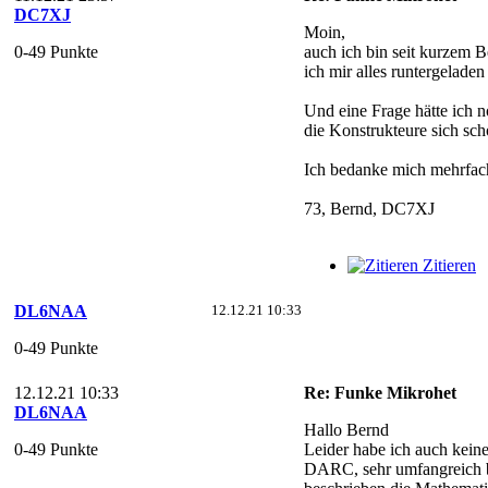
DC7XJ
Moin,
0-49 Punkte
auch ich bin seit kurzem B
ich mir alles runtergelade
Und eine Frage hätte ich n
die Konstrukteure sich sc
Ich bedanke mich mehrfach
73, Bernd, DC7XJ
Zitieren
DL6NAA
12.12.21 10:33
0-49 Punkte
12.12.21 10:33
Re: Funke Mikrohet
DL6NAA
Hallo Bernd
0-49 Punkte
Leider habe ich auch kei
DARC, sehr umfangreich b