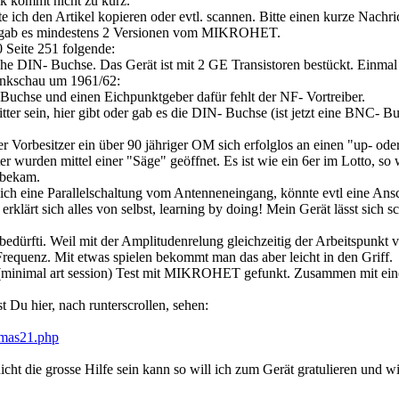
k kommt nicht zu kurz.
 ich den Artikel kopieren oder evtl. scannen. Bitte einen kurze Nachr
e gab es mindestens 2 Versionen vom MIKROHET.
Seite 251 folgende:
liche DIN- Buchse. Das Gerät ist mit 2 GE Transistoren bestückt. Einm
unkschau um 1961/62:
 Buchse und einen Eichpunktgeber dafür fehlt der NF- Vortreiber.
ter sein, hier gibt oder gab es die DIN- Buchse (ist jetzt eine BNC- B
er Vorbesitzer ein über 90 jähriger OM sich erfolglos an einen "up- od
ter wurden mittel einer "Säge" geöffnet. Es ist wie ein 6er im Lotto, s
s bekam.
ich eine Parallelschaltung vom Antenneneingang, könnte evtl eine Ansc
erklärt sich alles von selbst, learning by doing! Mein Gerät lässt sich
dürfti. Weil mit der Amplitudenrelung gleichzeitig der Arbeitspunkt v
equenz. Mit etwas spielen bekommt man das aber leicht in den Griff.
minimal art session) Test mit MIKROHET gefunkt. Zusammen mit einen
 Du hier, nach runterscrollen, sehen:
-mas21.php
icht die grosse Hilfe sein kann so will ich zum Gerät gratulieren und