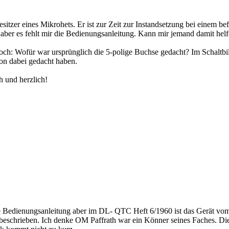
esitzer eines Mikrohets. Er ist zur Zeit zur Instandsetzung bei einem 
n aber es fehlt mir die Bedienungsanleitung. Kann mir jemand damit hel
och: Wofür war ursprünglich die 5-polige Buchse gedacht? Im Schaltbil
hon dabei gedacht haben.
 und herzlich!
ne Bedienungsanleitung aber im DL- QTC Heft 6/1960 ist das Gerät vo
eschrieben. Ich denke OM Paffrath war ein Könner seines Faches. Di