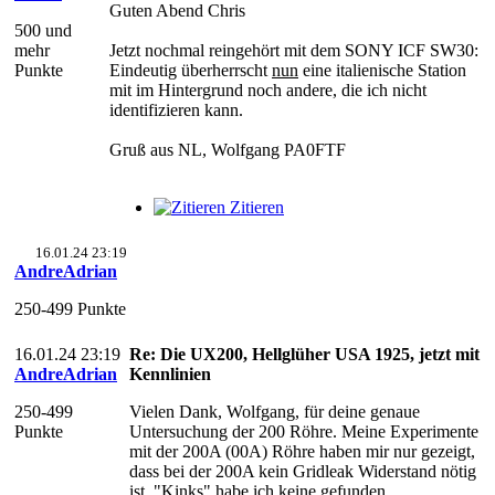
Guten Abend Chris
500 und
mehr
Jetzt nochmal reingehört mit dem SONY ICF SW30:
Punkte
Eindeutig überherrscht
nun
eine italienische Station
mit im Hintergrund noch andere, die ich nicht
identifizieren kann.
Gruß aus NL, Wolfgang PA0FTF
Zitieren
16.01.24 23:19
AndreAdrian
250-499 Punkte
16.01.24 23:19
Re: Die UX200, Hellglüher USA 1925, jetzt mit
AndreAdrian
Kennlinien
250-499
Vielen Dank, Wolfgang, für deine genaue
Punkte
Untersuchung der 200 Röhre. Meine Experimente
mit der 200A (00A) Röhre haben mir nur gezeigt,
dass bei der 200A kein Gridleak Widerstand nötig
ist. "Kinks" habe ich keine gefunden.