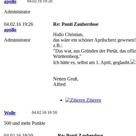
apollo
04.02.16 19:26
Administrator
04.02.16 19:26
Re: Ponti Zauberdose
apollo
Hallo Christian,
Administrator
das wäre ein schöner Aprilscherz gewesen!
z.B.:
"Das war, aus Gründen der Pietät, das offi
Württemberg."
Ich hätte es, selbst am 1. April, geglaubt.
Netten Gruß,
Alfred
Zitieren
Wolle
04.02.16 19:50
500 und mehr Punkte
04.02.16 19:50
Re: Ponti Zauberdose