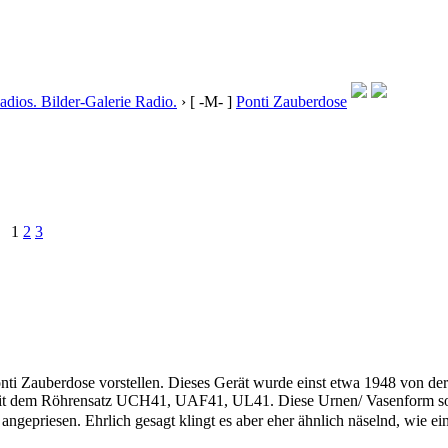
dios. Bilder-Galerie Radio.
›
[ -M- ]
Ponti Zauberdose
1
2
3
ti Zauberdose vorstellen. Dieses Gerät wurde einst etwa 1948 von der 
mit dem Röhrensatz UCH41, UAF41, UL41. Diese Urnen/ Vasenform soll
angepriesen. Ehrlich gesagt klingt es aber eher ähnlich näselnd, wie e