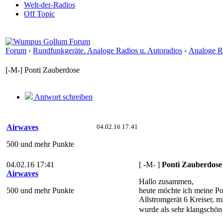
Welt-der-Radios
Off Topic
Forum
›
Rundfunkgeräte. Analoge Radios u. Autoradios
›
Analoge Ra
[-M-] Ponti Zauberdose
Antwort schreiben
Airwaves
04.02.16 17:41
500 und mehr Punkte
04.02.16 17:41
[ -M- ]
Ponti Zauberdose
Airwaves
Hallo zusammen,
500 und mehr Punkte
heute möchte ich meine Pon
Allstromgerät 6 Kreiser, 
wurde als sehr klangschön 