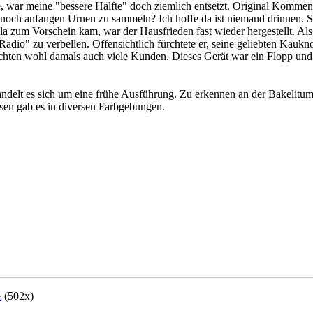
 war meine "bessere Hälfte" doch ziemlich entsetzt. Original Komment
noch anfangen Urnen zu sammeln? Ich hoffe da ist niemand drinnen. S
ala zum Vorschein kam, war der Hausfrieden fast wieder hergestellt. A
Radio" zu verbellen. Offensichtlich fürchtete er, seine geliebten Kau
hten wohl damals auch viele Kunden. Dieses Gerät war ein Flopp und ha
delt es sich um eine frühe Ausführung. Zu erkennen an der Bakelitumr
en gab es in diversen Farbgebungen.
G
(502x)