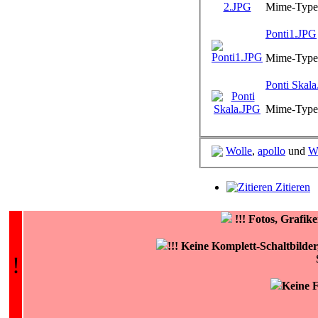
Mime-Type:
Ponti1.JPG
Mime-Type:
Ponti Skal
Mime-Type:
Wolle
,
apollo
und
W
Zitieren
!!!
Fotos, Grafi
!!! Keine Komplett-Schaltbilde
!
Keine F