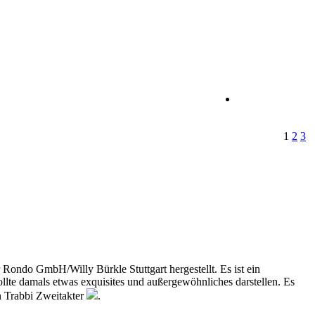
1
2
3
Rondo GmbH/Willy Bürkle Stuttgart hergestellt. Es ist ein
te damals etwas exquisites und außergewöhnliches darstellen. Es
in Trabbi Zweitakter
.