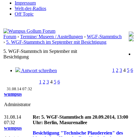
Impressum
Welt-der-Radios
Off Topic
Forum
›
Termine/ Museen / Austellungen
›
WGF-Stammtisch
›
5. WGF-Stammtsch im September mit Besichtigung
5. WGF-Stammtsch im September mit
Besichtigung
1
2
3
4
5
6
Antwort schreiben
1
2
3
4
5
6
31.08.14 07:32
wumpus
Administrator
31.08.14
Re: 5. WGF-Stammtisch am 20.09.2014, 13:00
07:32
Uhr: Berlin, Masurenallee
wumpus
Besichtigung "Technische Plaudereien" des