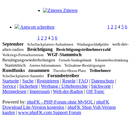
Zitieren
1
2
3
4
5
6
Antwort schreiben
1
2
3
4
5
6
September
welt-der-
Schellackplatten-Aufnahmen
Windungsschlußprüfer
Besichtigung
alten-radios
Besichtigungsteilnehmerzahl
WGF-Stammtsch
Vorkriegs-Fernsehzentrum
Bestätigungswiederholungen
Fernseh-Studiogebäude
Kilometerbeschränkung
Stammtisch
Teilnahme-Bestätigungen
Anreise-Informationen
Rundfunks
zusammen
Teilnehmer
Theodor-Heuss-Platz
Forumbetreiber
Schellackplatten-Sammler
Startseite
|
Suche
|
Registrieren
|
Regeln
|
FAQ
|
Datenschutz
|
Service
|
Sicherheit
|
Werbung / Urheberrechte
|
Stichworte
|
Meistgelesen
|
Impressum
|
Welt-der-Radios
|
Off Topic
Powered by:
phpFK - PHP-Forum ohne MySQL
|
phpFK
Download Lite-Version kostenlos
|
phpFK Shop Voll-Version
kaufen
|
www.phpFK.com Support Forum