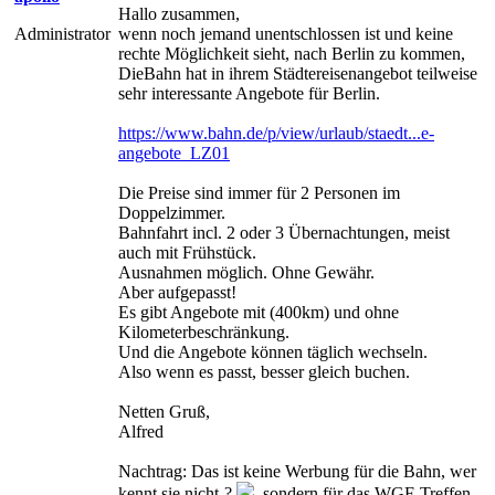
Hallo zusammen,
Administrator
wenn noch jemand unentschlossen ist und keine
rechte Möglichkeit sieht, nach Berlin zu kommen,
DieBahn hat in ihrem Städtereisenangebot teilweise
sehr interessante Angebote für Berlin.
https://www.bahn.de/p/view/urlaub/staedt...e-
angebote_LZ01
Die Preise sind immer für 2 Personen im
Doppelzimmer.
Bahnfahrt incl. 2 oder 3 Übernachtungen, meist
auch mit Frühstück.
Ausnahmen möglich. Ohne Gewähr.
Aber aufgepasst!
Es gibt Angebote mit (400km) und ohne
Kilometerbeschränkung.
Und die Angebote können täglich wechseln.
Also wenn es passt, besser gleich buchen.
Netten Gruß,
Alfred
Nachtrag: Das ist keine Werbung für die Bahn, wer
kennt sie nicht-?
, sondern für das WGF-Treffen.